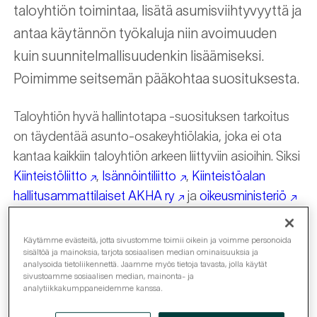
taloyhtiön toimintaa, lisätä asumisviihtyvyyttä ja
antaa käytännön työkaluja niin avoimuuden
kuin suunnitelmallisuudenkin lisäämiseksi.
Poimimme seitsemän pääkohtaa suosituksesta.
Taloyhtiön hyvä hallintotapa -suosituksen tarkoitus
on täydentää asunto-osakeyhtiölakia, joka ei ota
kantaa kaikkiin taloyhtiön arkeen liittyviin asioihin. Siksi
Kiinteistöliitto
,
Isännöintiliitto
,
Kiinteistöalan
hallitusammattilaiset AKHA ry
ja
oikeusministeriö
ovat laatineet hyvän hallintotavan suositukset. Nämä
käytännönläheiset ohjeistukset paitsi täydentävät
Käytämme evästeitä, jotta sivustomme toimii oikein ja voimme personoida
sisältöä ja mainoksia, tarjota sosiaalisen median ominaisuuksia ja
lakisääteisiä vähimmäisvaatimuksia myös
analysoida tietoliikennettä. Jaamme myös tietoja tavasta, jolla käytät
helpottavat taloyhtiön jokapäiväistä toimintaa.
sivustoamme sosiaalisen median, mainonta- ja
analytiikkakumppaneidemme kanssa.
Suositus pohjautuu periaatteisiin, joissa korostetaan