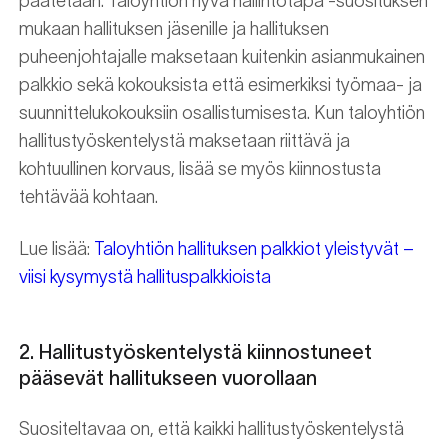
päätetään. Taloyhtiön hyvä hallintotapa -suosituksen
mukaan hallituksen jäsenille ja hallituksen
puheenjohtajalle maksetaan kuitenkin asianmukainen
palkkio sekä kokouksista että esimerkiksi työmaa- ja
suunnittelukokouksiin osallistumisesta. Kun taloyhtiön
hallitustyöskentelystä maksetaan riittävä ja
kohtuullinen korvaus, lisää se myös kiinnostusta
tehtävää kohtaan.
Lue lisää:
Taloyhtiön hallituksen palkkiot yleistyvät –
viisi kysymystä hallituspalkkioista
2. Hallitustyöskentelystä kiinnostuneet
pääsevät hallitukseen vuorollaan
Suositeltavaa on, että kaikki hallitustyöskentelystä