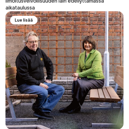
ilmoitusvelvollisuuden lain edellyttämässä
aikataulussa
Lue lisää