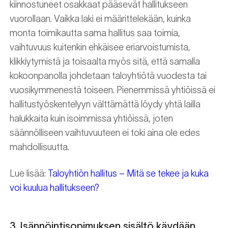
kiinnostuneet osakkaat pääsevät hallitukseen
vuorollaan. Vaikka laki ei määrittelekään, kuinka
monta toimikautta sama hallitus saa toimia,
vaihtuvuus kuitenkin ehkäisee eriarvoistumista,
klikkiytymistä ja toisaalta myös sitä, että samalla
kokoonpanolla johdetaan taloyhtiötä vuodesta tai
vuosikymmenestä toiseen. Pienemmissä yhtiöissä ei
hallitustyöskentelyyn välttämättä löydy yhtä lailla
halukkaita kuin isoimmissa yhtiöissä, joten
säännölliseen vaihtuvuuteen ei toki aina ole edes
mahdollisuutta.
Lue lisää:
Taloyhtiön hallitus – Mitä se tekee ja kuka
voi kuulua hallitukseen?
3. Isännöintisopimuksen sisältö käydään