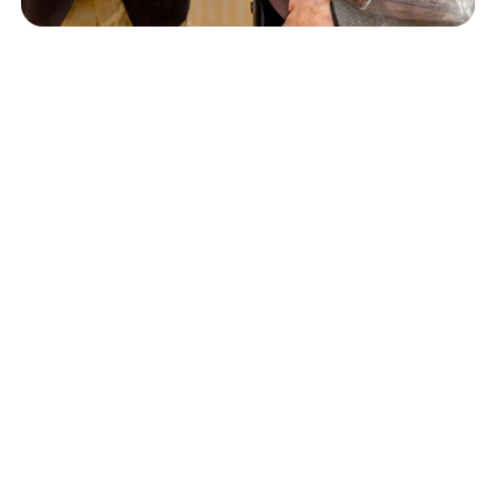
Isännöinti
10.6.2026
Porvoon korjausrakentamiskilpailun voitto meni
Kevätkumpuun
Retta Isännöinti Oy
Valimotie 9-11, 00380 Helsinki
Puh. +
358 (0)10 228 2000
Verkkolaskutustiedot
Puheluhinnat