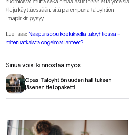
huomioivat muita sekä omaa asuntoaan että yhteisiä
tiloja käyttäessään, sitä parempana taloyhtiön
ilmapiirikin pysyy.
Lue lisää:
Naapurisopu koetuksella taloyhtiössä –
miten ratkaista ongelmatilanteet?
Sinua voisi kiinnostaa myös
Opas: Taloyhtiön uuden hallituksen
jäsenen tietopaketti