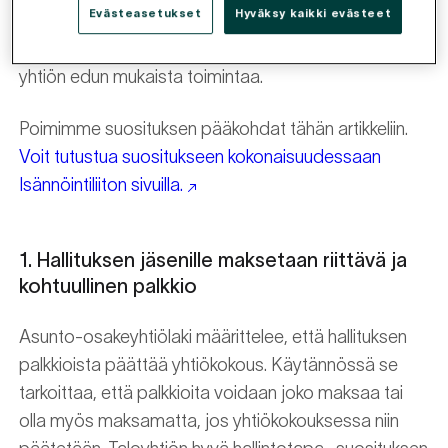
Evästeasetukset
Hyväksy kaikki evästeet
muun muassa osakkaiden yhdenvertaisuutta,
suunnitelmallisuutta, avoimuutta ja taloyhtiön johdon
yhtiön edun mukaista toimintaa.
Poimimme suosituksen pääkohdat tähän artikkeliin.
Voit tutustua suositukseen kokonaisuudessaan
Isännöintiliiton sivuilla.
1. Hallituksen jäsenille maksetaan riittävä ja
kohtuullinen palkkio
Asunto-osakeyhtiölaki määrittelee, että hallituksen
palkkioista päättää yhtiökokous. Käytännössä se
tarkoittaa, että palkkioita voidaan joko maksaa tai
olla myös maksamatta, jos yhtiökokouksessa niin