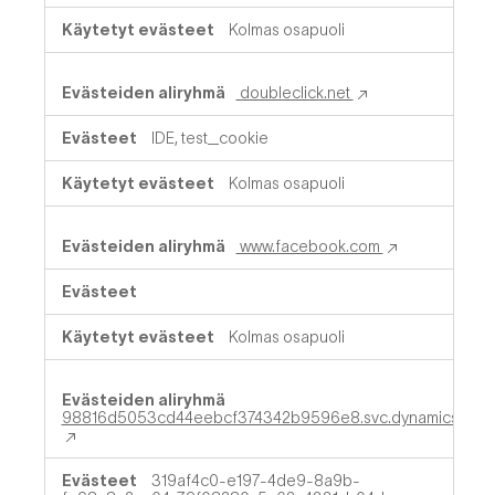
Kolmas osapuoli
doubleclick.net
IDE, test_cookie
Kolmas osapuoli
www.facebook.com
Kolmas osapuoli
98816d5053cd44eebcf374342b9596e8.svc.dynamics.com
319af4c0-e197-4de9-8a9b-