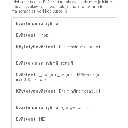
toisilla sivustoilla. Evästeet tunnistavat selaimen ja laitteen.
Jos et hyväksy näitä evästeitä, et näe kohdennettua
mainontaa eri verkkosivustoilla.
Kohdistamisevästeet
fi
_fbp
Ensimmäinen osapuoli
retta.fi
_fbc
,
ln_or
,
msd365mkttr
,
msd365mkttrs
Ensimmäinen osapuoli
google.com
NID