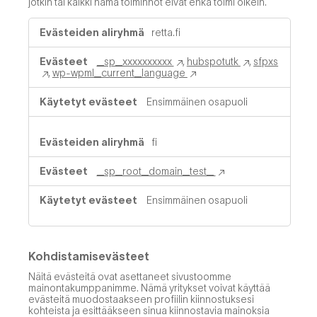
jotkin tai kaikki nämä toiminnot eivät ehkä toimi oikein.
Toimivuusevästeet
retta.fi
_sp_xxxxxxxxxx
,
hubspotutk
,
sfpxs
,
wp-wpml_current_language
Ensimmäinen osapuoli
fi
_sp_root_domain_test_
Ensimmäinen osapuoli
Kohdistamisevästeet
Näitä evästeitä ovat asettaneet sivustoomme
mainontakumppanimme. Nämä yritykset voivat käyttää
evästeitä muodostaakseen profiilin kiinnostuksesi
kohteista ja esittääkseen sinua kiinnostavia mainoksia