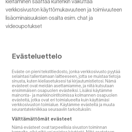
kieltäminen saattaa kuitenkin vaikuttaa
verkkosivuston käyttömukavuuteen ja toimivuuteen
lisäominaisuuksien osalta esim. chat ja
videoupotukset
Evästeluettelo
Eväste on pieni tekstitiedosto, jonka verkkosivusto pyytää
selaintasi tallentamaan laitteeseen, jotta se muistaa tietoja
sinusta, kuten kieliasetuksesi tai kirjautumistietosi. Nämä
evästeet ovat meidän asettamiamme, ja niitä kutsutaan
ensimmäisen osapuolen evästeiksi. Lisäksi käytämme
mainonta- ja markkinointitoimissa kolmannen osapuolen
evästeitä, jotka ovat eri toimialueelta kuin käyttämäsi
verkkosivuston toimialue. Käytämme evästeitä ja muuta
seurantatekniikkaa seuraaviin tarkoituksiin:
Välttämättömät evästeet
Nämä evästeet ovat tarpeellisia sivuston toiminnan
kannalta, eikä niitä voi poistaa käytöstä. Niitä asetetaan