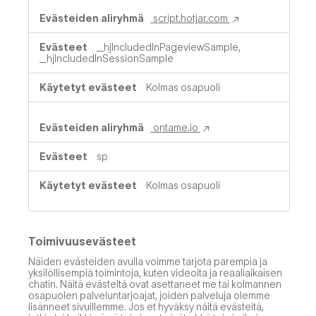
script.hotjar.com
_hjIncludedInPageviewSample,
_hjIncludedInSessionSample
Kolmas osapuoli
ontame.io
sp
Kolmas osapuoli
Toimivuusevästeet
Näiden evästeiden avulla voimme tarjota parempia ja
yksilöllisempiä toimintoja, kuten videoita ja reaaliaikaisen
chatin. Näitä evästeitä ovat asettaneet me tai kolmannen
osapuolen palveluntarjoajat, joiden palveluja olemme
lisänneet sivuillemme. Jos et hyväksy näitä evästeitä,