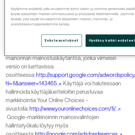
palveluntarjoajien (esim. Google) järjestelmiä
Käytämme evästeitä, jotta sivustomme toimii oikein ja voimme personoida sisältö
tarjota sosiaalisen median ominaisuuksia ja analysoida tietoliikennettä. Jaamme 
hyödyntäen. Käyttäjäluetteloihin perustuvassa
tavasta, jolla käytät sivustoamme sosiaalisen median, mainonta- ja
markkinoinnissa hyödynnetään tällä sivustolla
analytiikkakumppaneidemme kanssa.
käytetyistä käyttäjäevästeistä laadittuja listoja.
Käyttäjäluetteloihin perustuvassa markkinoinnissa
Evästeasetukset
Hyväksy kaikki evästee
noudatetaan mm. Google Inc:in aihepiiriin perustuvan
mainonnan mainostuskäytäntöä, jonka viimeisin
versio on luettavissa
osoitteessa:
http://support.google.com/adwordspolicy
hl=fi&answer=143465
. Käyttäjä voi halutessaan
hallinnoida käyttäjäluetteloihin perustuvaa
markkinointia Your Online Choices -
sivustolla:
http://www.youronlinechoices.com/fi/.
Google-markkinoinnin mainosvalintojen
hallintatyökalu löytyy myös
osoitteesta:
http://google.com/ads/preferences
.