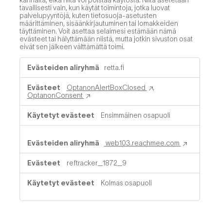
tavallisesti vain, kun käytät toimintoja, jotka luovat
palvelupyyntöjä, kuten tietosuoja-asetusten
määrittäminen, sisäänkirjautuminen tai lomakkeiden
täyttäminen. Voit asettaa selaimesi estämään nämä
evästeet tai hälyttämään niistä, mutta jotkin sivuston osat
eivät sen jälkeen välttämättä toimi.
Välttämättömät
retta.fi
evästeet
OptanonAlertBoxClosed
,
OptanonConsent
Ensimmäinen osapuoli
web103.reachmee.com
reftracker_1872_9
Kolmas osapuoli