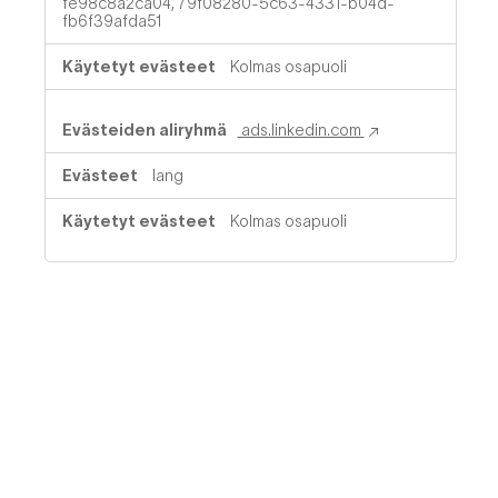
fe98c8a2ca04, 79f08280-5c63-4331-b04d-
fb6f39afda51
Kolmas osapuoli
ads.linkedin.com
lang
Kolmas osapuoli