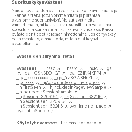
Suorituskykyevästeet
Näiden evästeiden avulla voimme laskea käyntimääriä ja
liikennelähteitä, jotta voimme mitata ja parantaa
sivustomme suorituskykyä. Ne auttavat meitä
ymmärtämään, mitkä sivut ovat suosittuja ja vähemmän
suosittuja ja kuinka vierailijat liikkuvat sivustossa. Kaikki
evästeiden tiedot kerätään nimettöminä. Jos et hyväksy
näitä evästeitä, emme tiedä, milloin olet käynyt
sivustollamme.
Suorituskykyevästeet
retta.fi
__hssc
,
__hssrc
,
__hstc
,
_ga
,
_ga_1QSNSDDHGT
,
_ga_EZ1RK4KPP4
,
_ga_xxxxxxxxxx
,
_ga_YZ8GW8N6YP
,
_gclxxxx
,
_hjAbsoluteSessionInProgress
,
_hjFirstSeen
,
_hjIncludedInPageviewSample
,
_hjIncludedInSessionSample
,
_hjSession_3209164
,
_hjSession_632416
,
_hjSessionUser_3209164
,
_hjSessionUser_632416
,
pys_landing_page
,
pysTrafficSource
Ensimmäinen osapuoli