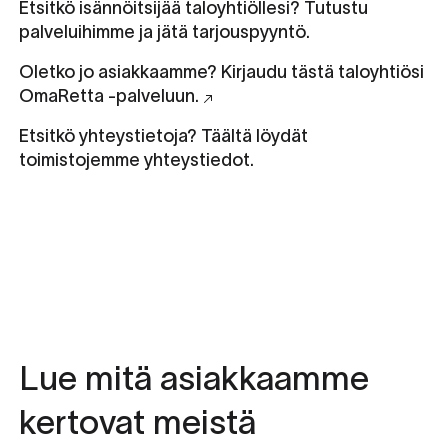
Etsitkö isännöitsijää taloyhtiöllesi? Tutustu
Tutustu isännöintipalveluihimme
palveluihimme ja jätä tarjouspyyntö.
Oletko jo asiakkaamme? Kirjaudu tästä taloyhtiösi
Siirry OmaRetta -palveluun
OmaRetta -palveluun.
Etsitkö yhteystietoja? Täältä löydät
Löydä toimipisteiden yhteystiedot
toimistojemme yhteystiedot.
Lue mitä asiakkaamme
kertovat meistä