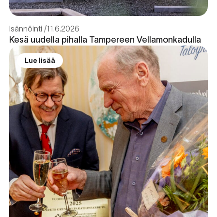
Isännöinti
11.6.2026
Kesä uudella pihalla Tampereen Vellamonkadulla
Lue lisää