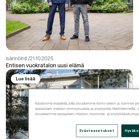
Isännöinti
21.10.2025
Entisen vuokratalon uusi elämä
Lue lisää
Käytämme evästeitä, jotta sivustomme toimii oikein ja voimme pers
sosiaalisen median ominaisuuksia ja analysoida tietoliikennettä. J
sivustoamme sosiaalisen median, mainonta- ja analytiikkakum
Evästeasetukset
Hyväks