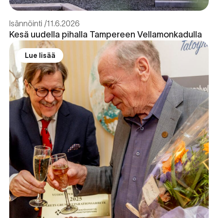
Isännöinti
11.6.2026
Kesä uudella pihalla Tampereen Vellamonkadulla
Lue lisää