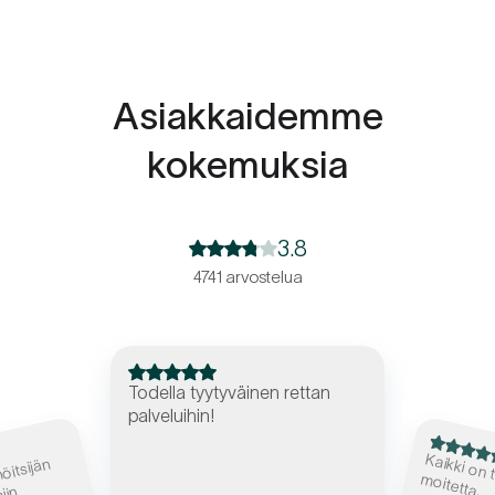
Asiakkaidemme
kokemuksia
3.8
4741 arvostelua
Todella tyytyväinen rettan
palveluihin!
inut 
öitsijän
tu
 ho
m
ti.
Kaikki on toim
m
oitetta.