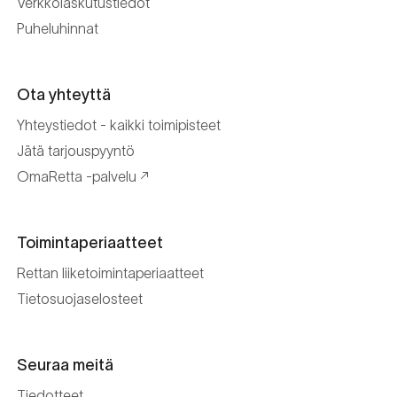
Verkkolaskutustiedot
Puheluhinnat
Ota yhteyttä
Yhteystiedot - kaikki toimipisteet
Jätä tarjouspyyntö
OmaRetta -palvelu
Toimintaperiaatteet
Rettan liiketoimintaperiaatteet
Tietosuojaselosteet
Seuraa meitä
Tiedotteet