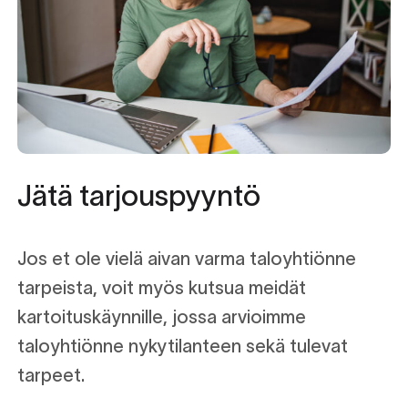
Olemme saavuttaneet
asiakastaloyhtiöillemme säästöjä, jotka
ovat olleet tuhansista jopa satoihin
tuhansiin euroihin.
Jätä tarjouspyyntö
Jos et ole vielä aivan varma taloyhtiönne
tarpeista, voit myös kutsua meidät
kartoituskäynnille, jossa arvioimme
taloyhtiönne nykytilanteen sekä tulevat
tarpeet.