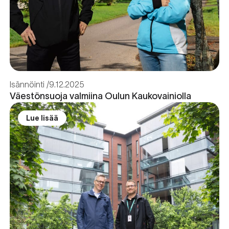
Isännöinti
9.12.2025
Väestönsuoja valmiina Oulun Kaukovainiolla
Lue lisää