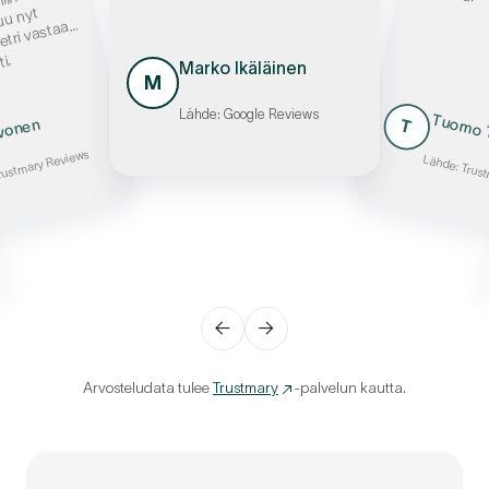
n
 nyt
etri vastaa
i.
Marko Ikäläinen
M
Lähde: Google Reviews
Tuomo 
ivonen
T
rustmary Reviews
Lähde: Trus
←
→
Arvosteludata tulee
Trustmary
-palvelun kautta.