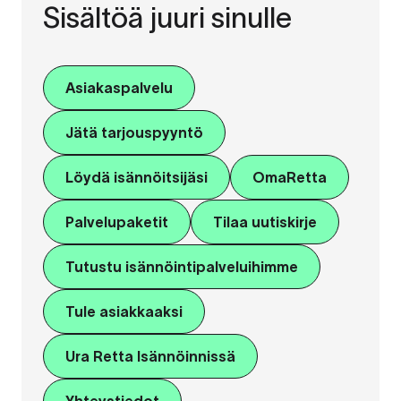
Sisältöä juuri sinulle
Asiakaspalvelu
Jätä tarjouspyyntö
Löydä isännöitsijäsi
OmaRetta
Palvelupaketit
Tilaa uutiskirje
Tutustu isännöintipalveluihimme
Tule asiakkaaksi
Ura Retta Isännöinnissä
Yhteystiedot