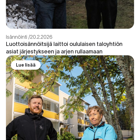
Isännöinti
20.2.2026
Luottoisännöitsijä laittoi oululaisen taloyhtiön
asiat järjestykseen ja arjen rullaamaan
Lue lisää