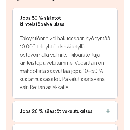
Jopa 50 % säästöt
kiinteistöpalveluissa
Taloyhtiönne voi halutessaan hyödyntää
10 000 taloyhtiön keskitetyllä
ostovoimalla valmiiksi kilpailutettuja
kiinteistöpalveluitamme. Vuosittain on
mahdollista saavuttaa jopa 10–50 %
kustannussäästöt. Palvelut saatavana
vain Rettan asiakkaille.
Jopa 20 % säästöt vakuutuksissa
Kun vakuutukset on mitoitettu oikein ja