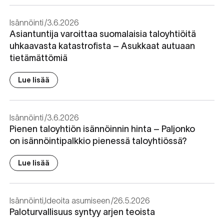
Isännöinti
3.6.2026
Asiantuntija varoittaa suomalaisia taloyhtiöitä
uhkaavasta katastrofista – Asukkaat autuaan
tietämättömiä
Lue lisää
Isännöinti
3.6.2026
Pienen taloyhtiön isännöinnin hinta – Paljonko
on isännöintipalkkio pienessä taloyhtiössä?
Lue lisää
Isännöinti
,
Ideoita asumiseen
26.5.2026
Paloturvallisuus syntyy arjen teoista