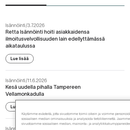
Isännöinti
3.7.2026
Retta Isännöinti hoiti asiakkaidensa
ilmoitusvelvollisuuden lain edellyttämässä
aikataulussa
Lue lisää
Isännöinti
11.6.2026
Kesä uudella pihalla Tampereen
Vellamonkadulla
Lue lisää
Käytämme evästeitä, jotta sivustomme toimii oikein ja voimme personoida s
sosiaalisen median ominaisuuksia ja analysoida tietoliikennettä. Jaamme my
sivustoamme sosiaalisen median, mainonta- ja analytiikkakumppaneid
Isännöinti
10.6.2026