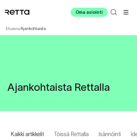
Oma asiointi
Etusivu
Ajankohtaista
/
Ajankohtaista Rettalla
Kaikki artikkelit
Töissä Rettalla
Isännöinti
Id