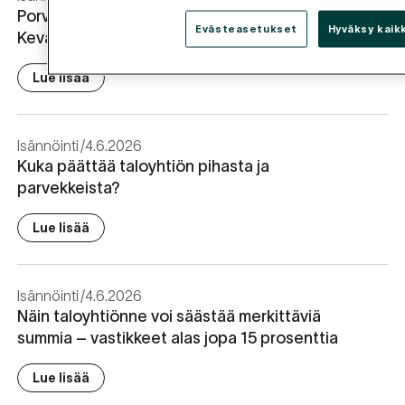
Porvoon korjausrakentamiskilpailun voitto meni
Evästeasetukset
Hyväksy kaik
Kevätkumpuun
Lue lisää
Isännöinti
4.6.2026
Kuka päättää taloyhtiön pihasta ja
parvekkeista?
Lue lisää
Isännöinti
4.6.2026
Näin taloyhtiönne voi säästää merkittäviä
summia – vastikkeet alas jopa 15 prosenttia
Lue lisää