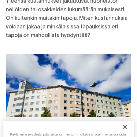
Yleensä kustannukset jakautuvat huoneiston
neliöiden tai osakkeiden lukumäärän mukaisesti.
On kuitenkin muitakin tapoja. Miten kustannuksia
voidaan jakaa ja minkälaisissa tapauksissa eri
tapoja on mahdollista hyödyntää?
Käytämme evästeitä, jotta sivustomme toimii oikein ja voimme personoida
sisältöä ja mainoksia, tarjota sosiaalisen median ominaisuuksia ja
analysoida tietoliikennettä. Jaamme myös tietoja tavasta, jolla käytät
Kustannusten jako taloyhtiössä on