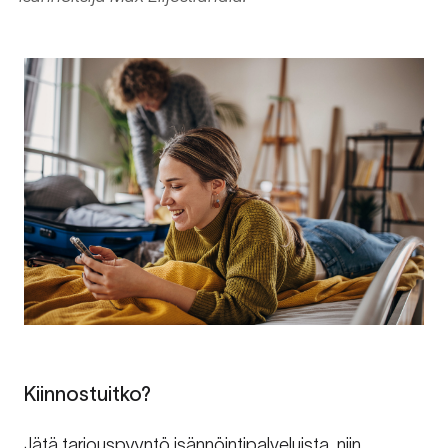
Kiinnostuitko?
Jätä tarjouspyyntö isännöintipalveluista, niin