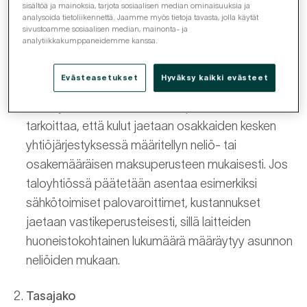
sivustoamme sosiaalisen median, mainonta- ja
mahdollista määritellä kolmella tavalla:
analytiikkakumppaneidemme kanssa.
Vastikeperusteinen jako
Evästeasetukset
Hyväksy kaikki evästeet
Pääsääntöisesti kustannukset jaetaan asunto-
osakeyhtiölain mukaan vastikeperusteisesti. Se
tarkoittaa, että kulut jaetaan osakkaiden kesken
yhtiöjärjestyksessä määritellyn neliö- tai
osakemääräisen maksuperusteen mukaisesti. Jos
taloyhtiössä päätetään asentaa esimerkiksi
sähkötoimiset palovaroittimet, kustannukset
jaetaan vastikeperusteisesti, sillä laitteiden
huoneistokohtainen lukumäärä määräytyy asunnon
neliöiden mukaan.
Tasajako