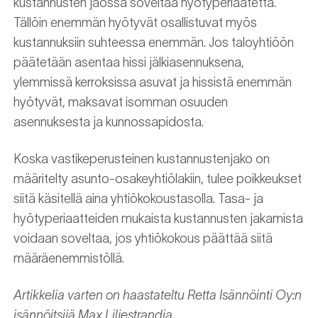
kustannusten jaossa soveltaa hyötyperiaatetta.
Tällöin enemmän hyötyvät osallistuvat myös
kustannuksiin suhteessa enemmän. Jos taloyhtiöön
päätetään asentaa hissi jälkiasennuksena,
ylemmissä kerroksissa asuvat ja hissistä enemmän
hyötyvät, maksavat isomman osuuden
asennuksesta ja kunnossapidosta.
Koska vastikeperusteinen kustannustenjako on
määritelty asunto-osakeyhtiölakiin, tulee poikkeukset
siitä käsitellä aina yhtiökokoustasolla. Tasa- ja
hyötyperiaatteiden mukaista kustannusten jakamista
voidaan soveltaa, jos yhtiökokous päättää siitä
määräenemmistöllä.
Artikkelia varten on haastateltu Retta Isännöinti Oy:n
isännöitsijä Max Liljestrandia.