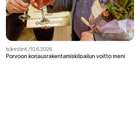
Isännöinti
10.6.2026
Porvoon korjausrakentamiskilpailun voitto meni
Kevätkumpuun
Retta Isännöinti Oy