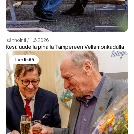
Isännöinti
11.6.2026
Kesä uudella pihalla Tampereen Vellamonkadulla
Lue lisää