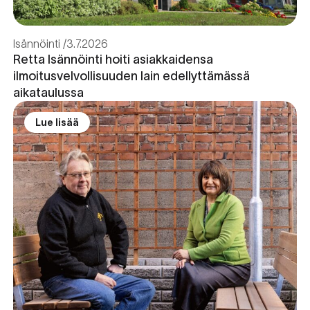
Isännöinti
3.7.2026
Retta Isännöinti hoiti asiakkaidensa
ilmoitusvelvollisuuden lain edellyttämässä
aikataulussa
Lue lisää