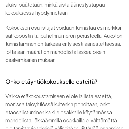
aluksi päätetään, minkälaista äänestystapaa
kokouksessa hyödynnetään.
Kokouksen osallistujat voidaan tunnistaa esimerkiksi
sähköpostin tai puhelinnumeron perusteella. Aukoton
tunnistaminen on tärkeää erityisesti äänestettäessä,
jotta äänimäärät on mahdollista laskea oikein
osakemäärien mukaan.
Onko etäyhtiökokoukselle esteitä?
Vaikka etäkokoustamiseen ei ole laillista estettä,
monissa taloyhtiössä kuitenkin pohditaan, onko
etäosallistuminen kaikille osakkaille käytännössä
mahdollista. Iäkkäämmillä osakkailla ei välttämättä
ole tarvittavia teknisiä välineitä tai riittävää osaamista