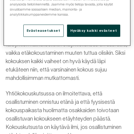
Minkälaisia asioita etäyhtiökokouksen
analysoida tietoliikennettä. Jaamme myös tietoja tavasta, jolla käytät
sivustoamme sosiaalisen median, mainonta- ja
suunnittelussa on huomioitava?
analytiikkakumppaneidemme kanssa.
Yhtiökokous etänä onnistuu parhaiten silloin, kun
Evästeasetukset
Hyväksy kaikki evästeet
kokous on etukäteen huolella suunniteltu. Monelle
taloyhtiön hallituksellekin etäyhtiökokous on uusi asia,
vaikka etäkokoustaminen muuten tuttua olisikin. Siksi
kokouksen kaikki vaiheet on hyvä käydä läpi
etukäteen niin, että varsinainen kokous sujuu
mahdollisimman mutkattomasti.
Yhtiökokouskutsussa on ilmoitettava, että
osallistuminen onnistuu etänä ja että fyysisestä
kokouspaikasta huolimatta osakkaiden toivotaan
osallistuvan kokoukseen etäyhteyden päästä.
Kokouskutsusta on käytävä ilmi, jos osallistuminen