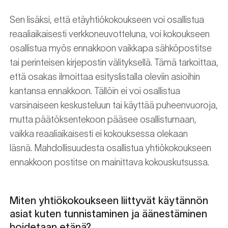
Sen lisäksi, että etäyhtiökokoukseen voi osallistua
reaaliaikaisesti verkkoneuvotteluna, voi kokoukseen
osallistua myös ennakkoon vaikkapa sähköpostitse
tai perinteisen kirjepostin välityksellä. Tämä tarkoittaa,
että osakas ilmoittaa esityslistalla oleviin asioihin
kantansa ennakkoon. Tällöin ei voi osallistua
varsinaiseen keskusteluun tai käyttää puheenvuoroja,
mutta päätöksentekoon pääsee osallistumaan,
vaikka reaaliaikaisesti ei kokouksessa olekaan
läsnä. Mahdollisuudesta osallistua yhtiökokoukseen
ennakkoon postitse on mainittava kokouskutsussa.
Miten yhtiökokoukseen liittyvät käytännön
asiat kuten tunnistaminen ja äänestäminen
hoidetaan etänä?