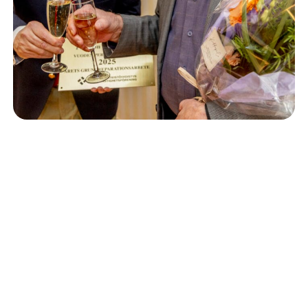
Isännöinti
10.6.2026
Porvoon korjausrakentamiskilpailun voitto meni
Kevätkumpuun