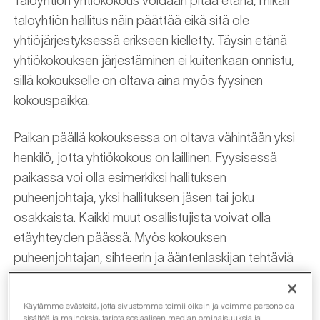
Taloyhtiön yhtiökokous voidaan pitää etänä, mikäli
taloyhtiön hallitus näin päättää eikä sitä ole
yhtiöjärjestyksessä erikseen kielletty. Täysin etänä
yhtiökokouksen järjestäminen ei kuitenkaan onnistu,
sillä kokoukselle on oltava aina myös fyysinen
kokouspaikka.
Paikan päällä kokouksessa on oltava vähintään yksi
henkilö, jotta yhtiökokous on laillinen. Fyysisessä
paikassa voi olla esimerkiksi hallituksen
puheenjohtaja, yksi hallituksen jäsen tai joku
osakkaista. Kaikki muut osallistujista voivat olla
etäyhteyden päässä. Myös kokouksen
puheenjohtajan, sihteerin ja ääntenlaskijan tehtäviä
voi hoitaa etänä.
Käytämme evästeitä, jotta sivustomme toimii oikein ja voimme personoida
sisältöä ja mainoksia, tarjota sosiaalisen median ominaisuuksia ja