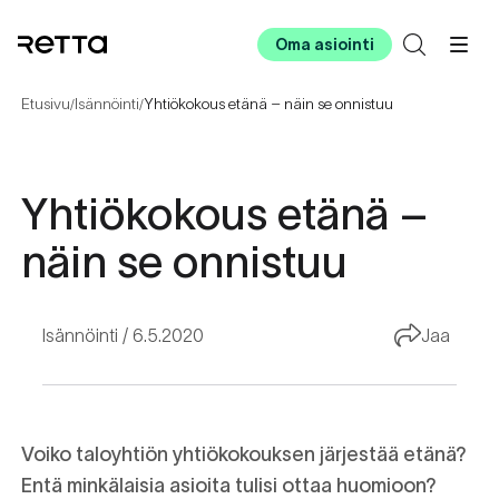
Oma asiointi
Etusivu
Isännöinti
Yhtiökokous etänä – näin se onnistuu
/
/
Yhtiökokous etänä –
näin se onnistuu
Isännöinti
6.5.2020
Jaa
Voiko taloyhtiön yhtiökokouksen järjestää etänä?
Entä minkälaisia asioita tulisi ottaa huomioon?