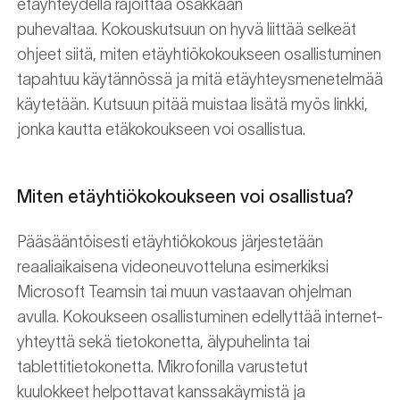
etäyhteydellä rajoittaa osakkaan
puhevaltaa. Kokouskutsuun on hyvä liittää selkeät
ohjeet siitä, miten etäyhtiökokoukseen osallistuminen
tapahtuu käytännössä ja mitä etäyhteysmenetelmää
käytetään. Kutsuun pitää muistaa lisätä myös linkki,
jonka kautta etäkokoukseen voi osallistua.
Miten etäyhtiökokoukseen voi osallistua?
Pääsääntöisesti etäyhtiökokous järjestetään
reaaliaikaisena videoneuvotteluna esimerkiksi
Microsoft Teamsin tai muun vastaavan ohjelman
avulla. Kokoukseen osallistuminen edellyttää internet-
yhteyttä sekä tietokonetta, älypuhelinta tai
tablettitietokonetta. Mikrofonilla varustetut
kuulokkeet helpottavat kanssakäymistä ja