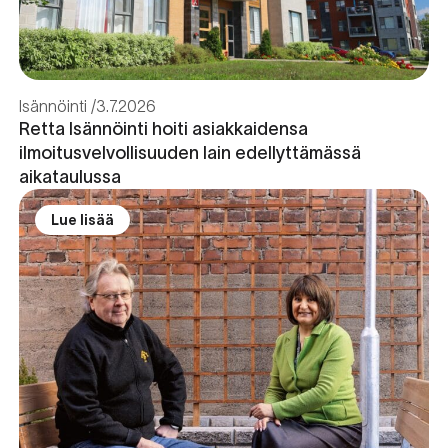
Isännöinti
3.7.2026
Retta Isännöinti hoiti asiakkaidensa
ilmoitusvelvollisuuden lain edellyttämässä
aikataulussa
Lue lisää