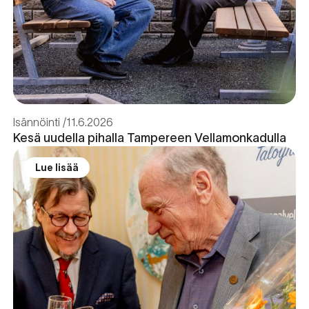
Isännöinti
11.6.2026
Kesä uudella pihalla Tampereen Vellamonkadulla
Lue lisää