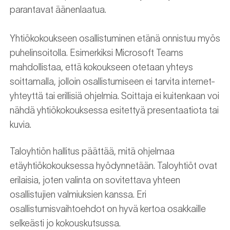
parantavat äänenlaatua.
Yhtiökokoukseen osallistuminen etänä onnistuu myös
puhelinsoitolla. Esimerkiksi Microsoft Teams
mahdollistaa, että kokoukseen otetaan yhteys
soittamalla, jolloin osallistumiseen ei tarvita internet-
yhteyttä tai erillisiä ohjelmia. Soittaja ei kuitenkaan voi
nähdä yhtiökokouksessa esitettyä presentaatiota tai
kuvia.
Taloyhtiön hallitus päättää, mitä ohjelmaa
etäyhtiökokouksessa hyödynnetään. Taloyhtiöt ovat
erilaisia, joten valinta on sovitettava yhteen
osallistujien valmiuksien kanssa. Eri
osallistumisvaihtoehdot on hyvä kertoa osakkaille
selkeästi jo kokouskutsussa.