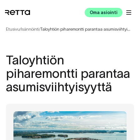
Oma asiointi
Etusivu
Isännöinti
Taloyhtiön piharemontti parantaa asumisviihtyisyyttä
/
/
Taloyhtiön
piharemontti parantaa
asumisviihtyisyyttä