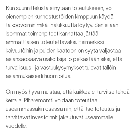
Kun suunnittelusta siirrytään toteutukseen, voi
pienempien kunnostustöiden kimppuun käydä
talkoovoimin mikäli halukkuutta löytyy. Sen sijaan
isommat toimenpiteet kannattaa jättää
ammattilaisen toteutettavaksi. Esimerkiksi
kaivuutöihin ja puiden kaatoon on syytä valjastaa
asiansaosaava urakoitsija jo pelkästään siksi, että
turvallisuus- ja vastuukysymykset tulevat tällöin
asianmukaisesti huomioitua.
On myös hyvä muistaa, että kaikkea ei tarvitse tehdä
kerralla. Piharemontti voidaan toteuttaa
useammassakin osassa niin, että itse toteutus ja
tarvittavat investoinnit jakautuvat useammalle
vuodelle.