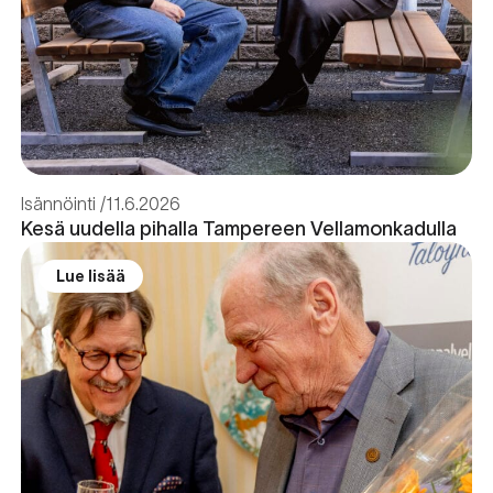
Isännöinti
11.6.2026
Kesä uudella pihalla Tampereen Vellamonkadulla
Lue lisää