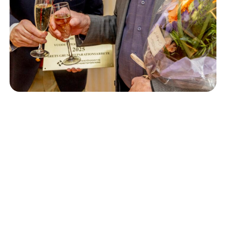
Isännöinti
10.6.2026
Porvoon korjausrakentamiskilpailun voitto meni
Kevätkumpuun