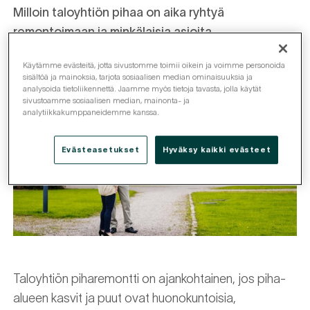
Milloin taloyhtiön pihaa on aika ryhtyä
remontoimaan ja minkälaisia asioita
piharemontissa kannattaa ottaa huomioon?
Käytämme evästeitä, jotta sivustomme toimii oikein ja voimme personoida
sisältöä ja mainoksia, tarjota sosiaalisen median ominaisuuksia ja
analysoida tietoliikennettä. Jaamme myös tietoja tavasta, jolla käytät
sivustoamme sosiaalisen median, mainonta- ja
analytiikkakumppaneidemme kanssa.
Evästeasetukset
Hyväksy kaikki evästeet
Taloyhtiön piharemontti on ajankohtainen, jos piha-
alueen kasvit ja puut ovat huonokuntoisia,