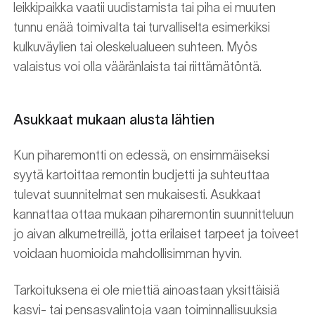
leikkipaikka vaatii uudistamista tai piha ei muuten
tunnu enää toimivalta tai turvalliselta esimerkiksi
kulkuväylien tai oleskelualueen suhteen. Myös
valaistus voi olla vääränlaista tai riittämätöntä.
Asukkaat mukaan alusta lähtien
Kun piharemontti on edessä, on ensimmäiseksi
syytä kartoittaa remontin budjetti ja suhteuttaa
tulevat suunnitelmat sen mukaisesti. Asukkaat
kannattaa ottaa mukaan piharemontin suunnitteluun
jo aivan alkumetreillä, jotta erilaiset tarpeet ja toiveet
voidaan huomioida mahdollisimman hyvin.
Tarkoituksena ei ole miettiä ainoastaan yksittäisiä
kasvi- tai pensasvalintoja vaan toiminnallisuuksia