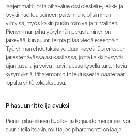
laajemmalti, jotta piha-alue olisi oleskelu-, leikki- ja
pyykinhuoltoalueineen paitsi mahdollisimman
viihtyisä, myös kaikin puolin toimiva ja turvallinen.
Pienemmän pihatyöryhmän perustaminen on
järkevää, kun suunnitelmia pitää viedä eteenpäin.
Työryhmän ehdotuksia voidaan käydä läpi erikseen
järjestettävässä asukasillassa, jotta kaikki pysyvät
ajan tasalla ja voivat tarvittaessa kysellä tarkentavia
kysymyksiä. Piharemontin toteutuksesta päätetään
lopulta yhtiökokouksessa.
Pihasuunnittelija avuksi
Pienet piha-alueen huolto- ja korjaustoimenpiteet voi
suunnitella itsekin, mutta jos piharemontti on laaja,