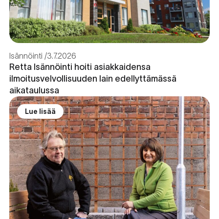
Isännöinti
3.7.2026
Retta Isännöinti hoiti asiakkaidensa
ilmoitusvelvollisuuden lain edellyttämässä
aikataulussa
Lue lisää