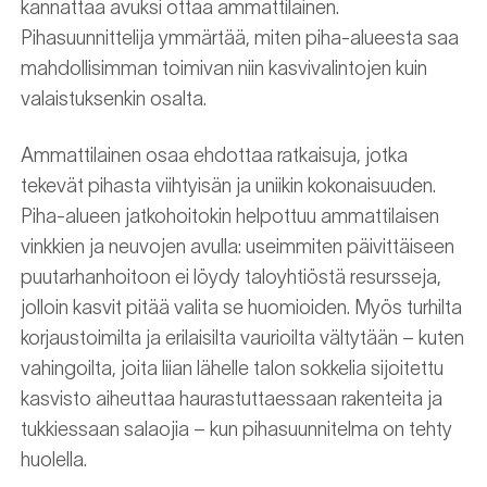
kannattaa avuksi ottaa ammattilainen.
Pihasuunnittelija ymmärtää, miten piha-alueesta saa
mahdollisimman toimivan niin kasvivalintojen kuin
valaistuksenkin osalta.
Ammattilainen osaa ehdottaa ratkaisuja, jotka
tekevät pihasta viihtyisän ja uniikin kokonaisuuden.
Piha-alueen jatkohoitokin helpottuu ammattilaisen
vinkkien ja neuvojen avulla: useimmiten päivittäiseen
puutarhanhoitoon ei löydy taloyhtiöstä resursseja,
jolloin kasvit pitää valita se huomioiden. Myös turhilta
korjaustoimilta ja erilaisilta vaurioilta vältytään – kuten
vahingoilta, joita liian lähelle talon sokkelia sijoitettu
kasvisto aiheuttaa haurastuttaessaan rakenteita ja
tukkiessaan salaojia – kun pihasuunnitelma on tehty
huolella.