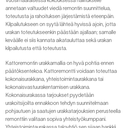
Vuosimääräisessä kokouksessa hallitukselle
annetaan valtuudet viedä remontin suunnittelua,
toteutusta ja rahoituksen järjestämistä eteenpäin.
Kilpailutukseen on syytä lähteä hyvissä ajoin, jotta
urakan toteutukseenkin päästään ajallaan; samalle
keväälle ei siis kannata aikatauluttaa sekä urakan
kilpailutusta että toteutusta.
Kattoremontin urakkamallia on hyvä pohtia ennen
päätöksentekoa. Kattoremontti voidaan toteuttaa
kokonaisurakkana, yhteistoimintaurakkana tai
kokonaisvastuurakentamisen urakkana.
Kokonaisurakassa tarjoukset pyydetään
urakoitsijoilta ennakkoon tehdyn suunnitelmaan
pohjautuen ja saatujen urakkatarjouksien perusteella
remonttiin valitaan sopiva yhteistyökumppani.
Yhteistoimintaurakassa taloyhtiö sen sijaan hankkii