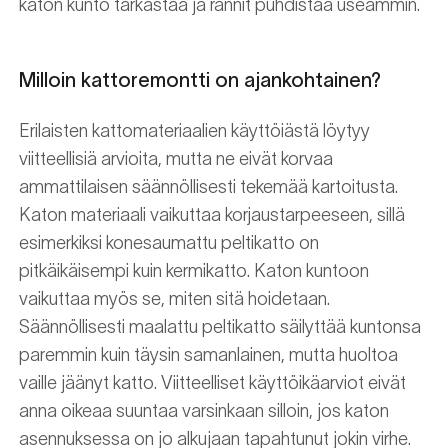
katon kunto tarkastaa ja rännit puhdistaa useammin.
Milloin kattoremontti on ajankohtainen?
Erilaisten kattomateriaalien käyttöiästä löytyy
viitteellisiä arvioita, mutta ne eivät korvaa
ammattilaisen säännöllisesti tekemää kartoitusta.
Katon materiaali vaikuttaa korjaustarpeeseen, sillä
esimerkiksi konesaumattu peltikatto on
pitkäikäisempi kuin kermikatto. Katon kuntoon
vaikuttaa myös se, miten sitä hoidetaan.
Säännöllisesti maalattu peltikatto säilyttää kuntonsa
paremmin kuin täysin samanlainen, mutta huoltoa
vaille jäänyt katto. Viitteelliset käyttöikäarviot eivät
anna oikeaa suuntaa varsinkaan silloin, jos katon
asennuksessa on jo alkujaan tapahtunut jokin virhe.