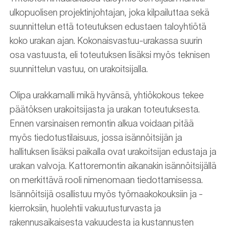
ulkopuolisen projektinjohtajan, joka kilpailuttaa sekä
suunnittelun että toteutuksen edustaen taloyhtiötä
koko urakan ajan. Kokonaisvastuu-urakassa suurin
osa vastuusta, eli toteutuksen lisäksi myös teknisen
suunnittelun vastuu, on urakoitsijalla.
Olipa urakkamalli mikä hyvänsä, yhtiökokous tekee
päätöksen urakoitsijasta ja urakan toteutuksesta.
Ennen varsinaisen remontin alkua voidaan pitää
myös tiedotustilaisuus, jossa isännöitsijän ja
hallituksen lisäksi paikalla ovat urakoitsijan edustaja ja
urakan valvoja. Kattoremontin aikanakin isännöitsijällä
on merkittävä rooli nimenomaan tiedottamisessa.
Isännöitsijä osallistuu myös työmaakokouksiin ja -
kierroksiin, huolehtii vakuutusturvasta ja
rakennusaikaisesta vakuudesta ja kustannusten