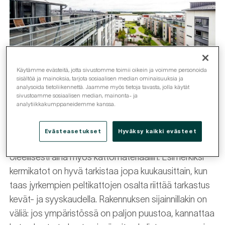
Käytämme evästeitä, jotta sivustomme toimii oikein ja voimme personoida
sisältöä ja mainoksia, tarjota sosiaalisen median ominaisuuksia ja
analysoida tietoliikennettä. Jaamme myös tietoja tavasta, jolla käytät
Ennakointia katon säännöllisellä
sivustoamme sosiaalisen median, mainonta- ja
tarkistuksella
analytiikkakumppaneidemme kanssa.
Katon kunto on syytä tarkastaa säännöllisesti,
Evästeasetukset
Hyväksy kaikki evästeet
vähintään keväisin ja syksyisin. Tarkastustarve liittyy
oleellisesti aina myös kattomateriaaliin. Esimerkiksi
kermikatot on hyvä tarkistaa jopa kuukausittain, kun
taas jyrkempien peltikattojen osalta riittää tarkastus
kevät- ja syyskaudella. Rakennuksen sijainnillakin on
väliä: jos ympäristössä on paljon puustoa, kannattaa