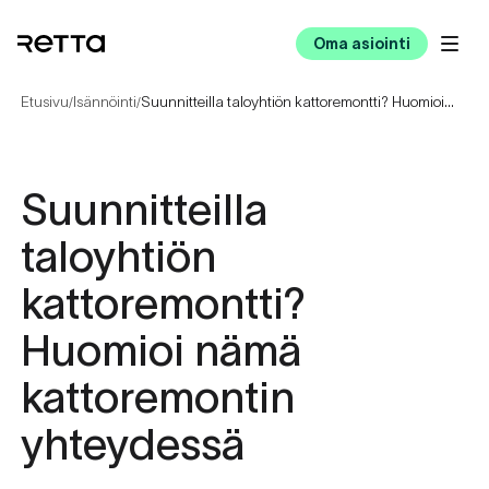
Oma asiointi
Etusivu
Isännöinti
Suunnitteilla taloyhtiön kattoremontti? Huomioi nämä kattoremontin yhteydessä
/
/
Suunnitteilla
taloyhtiön
kattoremontti?
Huomioi nämä
kattoremontin
yhteydessä