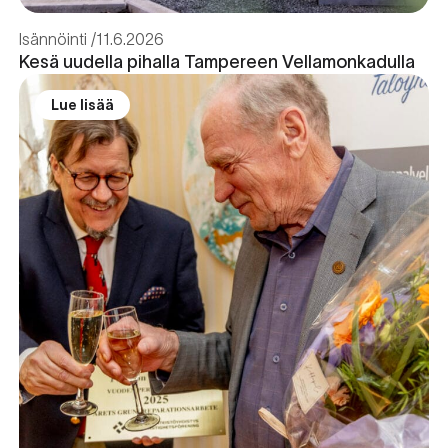
Isännöinti
11.6.2026
Kesä uudella pihalla Tampereen Vellamonkadulla
Lue lisää