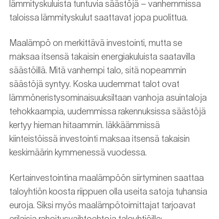
lämmityskuluista tuntuvia säästöjä ­– vanhemmissa
taloissa lämmityskulut saattavat jopa puolittua.
Maalämpö on merkittävä investointi, mutta se
maksaa itsensä takaisin energiakuluista saatavilla
säästöillä. Mitä vanhempi talo, sitä nopeammin
säästöjä syntyy. Koska uudemmat talot ovat
lämmöneristysominaisuuksiltaan vanhoja asuintaloja
tehokkaampia, uudemmissa rakennuksissa säästöjä
kertyy hieman hitaammin. Iäkkäämmissä
kiinteistöissä investointi maksaa itsensä takaisin
keskimäärin kymmenessä vuodessa.
Kertainvestointina maalämpöön siirtyminen saattaa
taloyhtiön koosta riippuen olla useita satoja tuhansia
euroja. Siksi myös maalämpötoimittajat tarjoavat