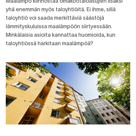
Maalämpö kiinnostaa omakotitaloasujien lisäksi
yhä enemmän myös taloyhtiöitä. Ei ihme, sillä
taloyhtiö voi saada merkittäviä säästöjä
lämmityskuluissa maalämpöön siirtyessään.
Minkälaisia asioita kannattaa huomioida, kun
taloyhtiössä harkitaan maalämpöä?