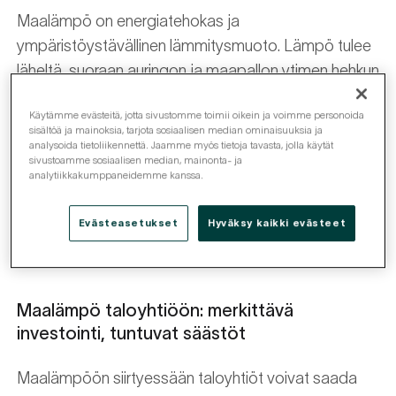
Maalämpö on energiatehokas ja
ympäristöystävällinen lämmitysmuoto. Lämpö tulee
läheltä, suoraan auringon ja maapallon ytimen hehkun
lämmittämästä maaperästä, josta se otetaan
Käytämme evästeitä, jotta sivustomme toimii oikein ja voimme personoida
talteen satojen metrien syvyyteen porattavien
sisältöä ja mainoksia, tarjota sosiaalisen median ominaisuuksia ja
maalämpökaivojen avulla. Lämpö johdetaan
analysoida tietoliikennettä. Jaamme myös tietoja tavasta, jolla käytät
sivustoamme sosiaalisen median, mainonta- ja
suoraan rakennuksen alapuolelta ja jaetaan
analytiikkakumppaneidemme kanssa.
eteenpäin vesikiertoisten patterien tai
lattialämmityksen kautta. Myös käyttöveden voi
Evästeasetukset
Hyväksy kaikki evästeet
lämmittää maalämmön voimalla.
Maalämpö taloyhtiöön
: merkittävä
investointi, tuntuvat säästöt
Maalämpöön siirtyessään taloyhtiöt voivat saada