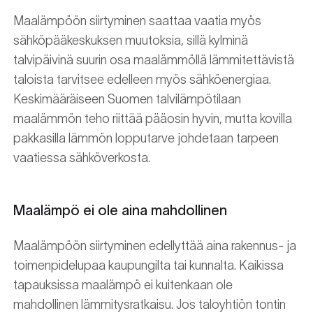
Maalämpöön siirtyminen saattaa vaatia myös
sähköpääkeskuksen muutoksia, sillä kylminä
talvipäivinä suurin osa maalämmöllä lämmitettävistä
taloista tarvitsee edelleen myös sähköenergiaa.
Keskimääräiseen Suomen talvilämpötilaan
maalämmön teho riittää pääosin hyvin, mutta kovilla
pakkasilla lämmön lopputarve johdetaan tarpeen
vaatiessa sähköverkosta.
Maalämpö ei ole aina mahdollinen
Maalämpöön siirtyminen edellyttää aina rakennus- ja
toimenpidelupaa kaupungilta tai kunnalta. Kaikissa
tapauksissa maalämpö ei kuitenkaan ole
mahdollinen lämmitysratkaisu. Jos taloyhtiön tontin