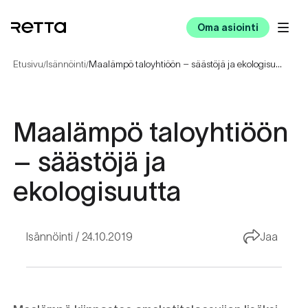
Oma asiointi
Etusivu
Isännöinti
Maalämpö taloyhtiöön – säästöjä ja ekologisuutta
/
/
Maalämpö taloyhtiöön
– säästöjä ja
ekologisuutta
Isännöinti
24.10.2019
Jaa