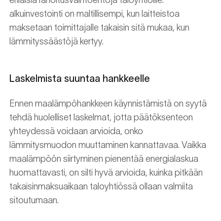
erilaisia rahoitusvaihtoehtoja taloyhtiöille:
alkuinvestointi on maltillisempi, kun laitteistoa
maksetaan toimittajalle takaisin sitä mukaa, kun
lämmityssäästöjä kertyy.
Laskelmista suuntaa hankkeelle
Ennen maalämpöhankkeen käynnistämistä on syytä
tehdä huolelliset laskelmat, jotta päätöksenteon
yhteydessä voidaan arvioida, onko
lämmitysmuodon muuttaminen kannattavaa. Vaikka
maalämpöön siirtyminen pienentää energialaskua
huomattavasti, on silti hyvä arvioida, kuinka pitkään
takaisinmaksuaikaan taloyhtiössä ollaan valmiita
sitoutumaan.