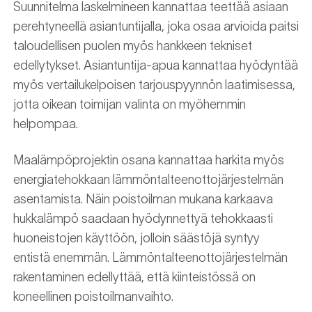
Suunnitelma laskelmineen kannattaa teettää asiaan
perehtyneellä asiantuntijalla, joka osaa arvioida paitsi
taloudellisen puolen myös hankkeen tekniset
edellytykset. Asiantuntija-apua kannattaa hyödyntää
myös vertailukelpoisen tarjouspyynnön laatimisessa,
jotta oikean toimijan valinta on myöhemmin
helpompaa.
Maalämpöprojektin osana kannattaa harkita myös
energiatehokkaan lämmöntalteenottojärjestelmän
asentamista. Näin poistoilman mukana karkaava
hukkalämpö saadaan hyödynnettyä tehokkaasti
huoneistojen käyttöön, jolloin säästöjä syntyy
entistä enemmän. Lämmöntalteenottojärjestelmän
rakentaminen edellyttää, että kiinteistössä on
koneellinen poistoilmanvaihto.