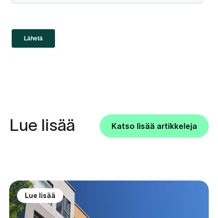
Lue lisää
Katso lisää artikkeleja
Lue lisää