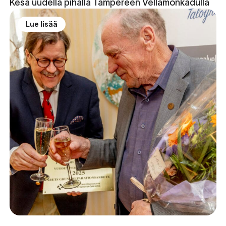
Kesä uudella pihalla Tampereen Vellamonkadulla
Lue lisää