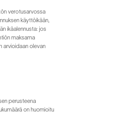
stön verotusarvossa
ennuksen käyttöikään,
än ikäalennusta: jos
oyhtiön maksama
ön arvioidaan olevan
tuksen perusteena
slukumäärä on huomioitu