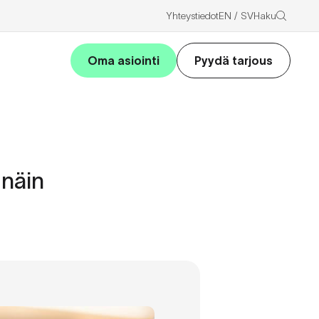
Haku
Yhteystiedot
EN
SV
Oma asiointi
Pyydä tarjous
 näin