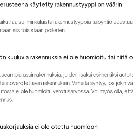
perusteena käytetty rakennustyyppi on väärin
ikuttaa se, minkälaista rakennustyyppiä taloyhtiö edustaa. 
taan siis toisistaan poiketen.
ön kuuluvia rakennuksia ei ole huomioitu tai niitä o
seampia asuinrakennuksia, joiden lisäksi esimerkiksi autotalli
teistöverotettaviin rakennuksiin. Virheitä syntyy, jos jokin 
utosta ei ole huomioitu verotusarvossa. Voi myös olla, ett
ennus.
uskorjauksia ei ole otettu huomioon