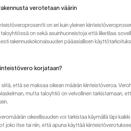
inrakennusta verotetaan väärin
nteistöveroprosentti on eri kuin yleinen kiinteistöveroprose
kun taloyhtiössä on sekä asuinhuoneistoja että liiketilaa: sov
esti rakennuskokonaisuuden pääasiallisen käyttötarkoituk
iinteistövero korjataan?
siitä, että se maksaa oikean määrän kiinteistöveroa. Veroha
rolaskelman, mutta taloyhtiö on velvollinen tarkistamaan, e
ein.
eromäärän oikeellisuuden voi tarkistaa käymällä läpi kaikk
t joko itse tai niin, että apuna käyttää kiinteistöverotuks