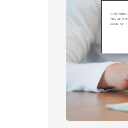
Käytämme evä
median omina
sosiaalisen