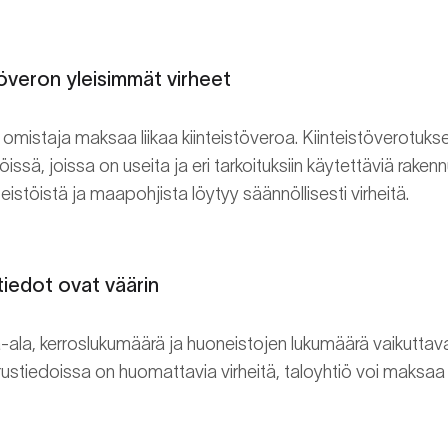
töveron yleisimmät virheet
 omistaja maksaa liikaa kiinteistöveroa. Kiinteistöverotukse
öissä, joissa on useita ja eri tarkoituksiin käytettäviä rake
istöistä ja maapohjista löytyy säännöllisesti virheitä.
tiedot ovat väärin
ala, kerroslukumäärä ja huoneistojen lukumäärä vaikuttavat
stiedoissa on huomattavia virheitä, taloyhtiö voi maksaa li