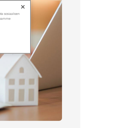
ta sosiaalisen
ustoamme