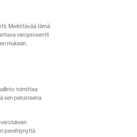
ntti. Merkittävää tämä
ellettava veroprosentti
sen mukaan.
llinto toimittaa
ttä sen perusteena
i verotuksen
een perehtynyttä