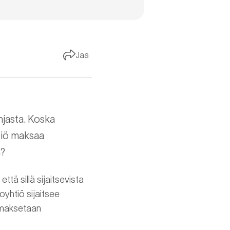
Jaa
jasta. Koska
tiö maksaa
n?
tä sillä sijaitsevista
oyhtiö sijaitsee
o maksetaan