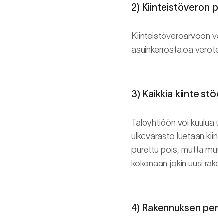
2) Kiinteistöveron 
Kiinteistöveroarvoon va
asuinkerrostaloa verote
3) Kaikkia kiinteistö
Taloyhtiöön voi kuulua u
ulkovarasto luetaan kiin
purettu pois, mutta mu
kokonaan jokin uusi rak
4) Rakennuksen per