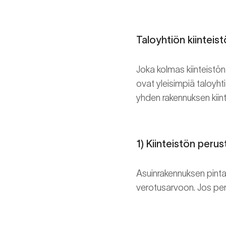
Taloyhtiön kiinteis
Joka kolmas kiinteistön
ovat yleisimpiä taloyhti
yhden rakennuksen kiinte
1) Kiinteistön perus
Asuinrakennuksen pinta-
verotusarvoon. Jos peru