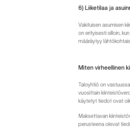
6) Liiketilaa ja asu
Vakituisen asumisen kii
on erityisesti silloin, 
määräytyy lähtökohtais
Miten virheellinen k
Taloyhtiö on vastuussa 
vuosittain kiinteistöve
käytetyt tiedot ovat oik
Maksettavan kiinteistöv
perusteena olevat tiedo