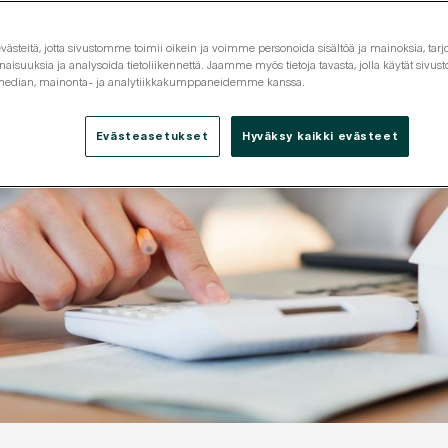
steitä, jotta sivustomme toimii oikein ja voimme personoida sisältöä ja mainoksia, tarjo
isuuksia ja analysoida tietoliikennettä. Jaamme myös tietoja tavasta, jolla käytät siv
 median, mainonta- ja analytiikkakumppaneidemme kanssa.
Evästeasetukset
Hyväksy kaikki evästeet