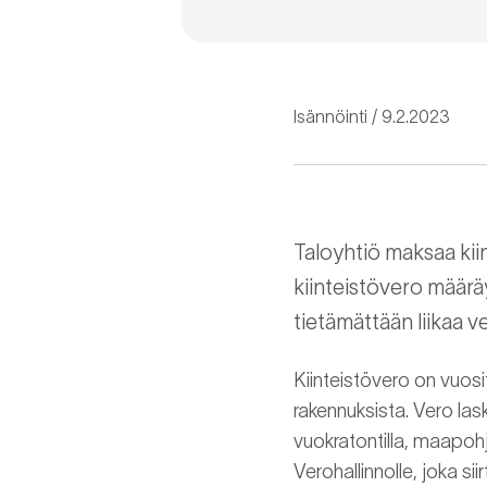
Isännöinti
9.2.2023
Taloyhtiö maksaa ki
kiinteistövero määrä
tietämättään liikaa v
Kiinteistövero on vuosi
rakennuksista. Vero lask
vuokratontilla, maapoh
Verohallinnolle, joka siir