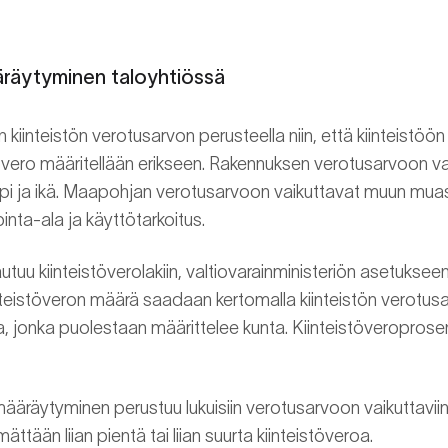
äräytyminen taloyhtiössä
n kiinteistön verotusarvon perusteella niin, että kiinteistö
övero määritellään erikseen. Rakennuksen verotusarvoon vai
ppi ja ikä. Maapohjan verotusarvoon vaikuttavat muun m
inta-ala ja käyttötarkoitus.
utuu kiinteistöverolakiin, valtiovarainministeriön asetukseen
iinteistöveron määrä saadaan kertomalla kiinteistön verotus
a, jonka puolestaan määrittelee kunta. Kiinteistöveroprosent
ääräytyminen perustuu lukuisiin verotusarvoon vaikuttaviin 
ttään liian pientä tai liian suurta kiinteistöveroa.