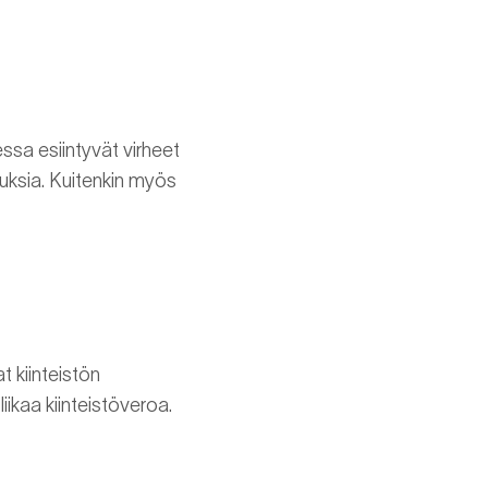
ssa esiintyvät virheet
nnuksia. Kuitenkin myös
 kiinteistön
ikaa kiinteistöveroa.