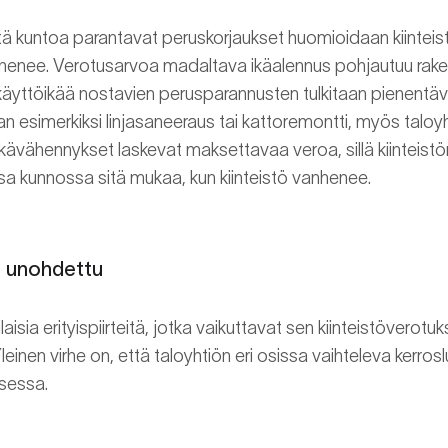
istä kuntoa parantavat peruskorjaukset huomioidaan kiintei
pienenee. Verotusarvoa madaltava ikäalennus pohjautuu rak
 käyttöikää nostavien perusparannusten tulkitaan pienentäv
an esimerkiksi linjasaneeraus tai kattoremontti, myös tal
Ikävähennykset laskevat maksettavaa veroa, sillä kiinteist
 kunnossa sitä mukaa, kun kiinteistö vanhenee.
eet on unohdettu
ilaisia erityispiirteitä, jotka vaikuttavat sen kiinteistövero
einen virhe on, että taloyhtiön eri osissa vaihteleva kerro
ksessa.