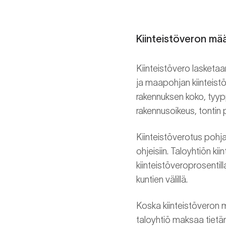
Kiinteistöveron mä
Kiinteistövero lasketaa
ja maapohjan kiinteist
rakennuksen koko, tyy
rakennusoikeus, tontin p
Kiinteistöverotus pohja
ohjeisiin. Taloyhtiön k
kiinteistöveroprosentill
kuntien välillä.
Koska kiinteistöveron m
taloyhtiö maksaa tietämä