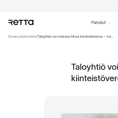
Palvelut
Etusivu
Isännöinti
Taloyhtiö voi maksaa liikaa kiinteistöveroa – näin kiinteistövero määräytyy
/
/
Taloyhtiö vo
kiinteistöve