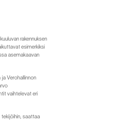
ön kuuluvan rakennuksen
kuttavat esimerkiksi
uassa asemakaavan
 ja Verohallinnon
arvo
it vaihtelevat eri
tekijöihin, saattaa