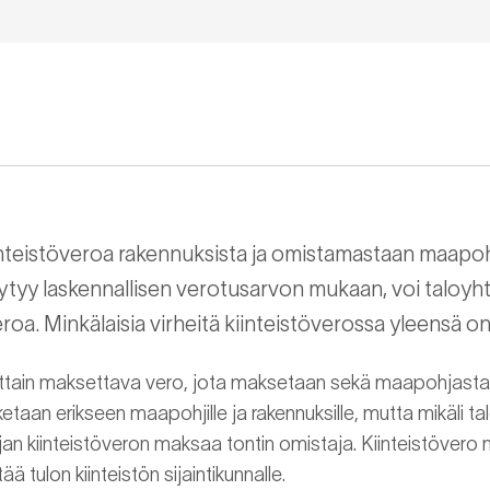
inteistöveroa rakennuksista ja omistamastaan maapoh
ytyy laskennallisen verotusarvon mukaan, voi taloyh
eroa. Minkälaisia virheitä kiinteistöverossa yleensä o
ttain maksettava vero, jota maksetaan sekä maapohjasta et
etaan erikseen maapohjille ja rakennuksille, mutta mikäli tal
jan kiinteistöveron maksaa tontin omistaja. Kiinteistöver
tää tulon kiinteistön sijaintikunnalle.