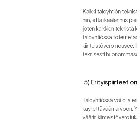
Kaikki taloyhtiön tekn
niin, että ikäalennus 
joten kaikkien teknistä
taloyhtiössä toteuteta
kiinteistövero nousee. 
teknisesti huonommassa
5) Erityispiirt
Taloyhtiössä voi olla er
käytettävään arvoon. Yl
väärin kiinteistöverotu