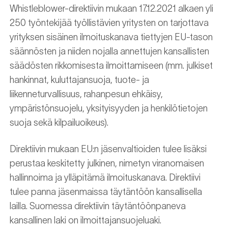
Whistleblower-direktiivin mukaan 17.12.2021 alkaen yli
250 työntekijää työllistävien yritysten on tarjottava
yrityksen sisäinen ilmoituskanava tiettyjen EU-tason
säännösten ja niiden nojalla annettujen kansallisten
säädösten rikkomisesta ilmoittamiseen (mm. julkiset
hankinnat, kuluttajansuoja, tuote- ja
liikenneturvallisuus, rahanpesun ehkäisy,
ympäristönsuojelu, yksityisyyden ja henkilötietojen
suoja sekä kilpailuoikeus).
Direktiivin mukaan EU:n jäsenvaltioiden tulee lisäksi
perustaa keskitetty julkinen, nimetyn viranomaisen
hallinnoima ja ylläpitämä ilmoituskanava. Direktiivi
tulee panna jäsenmaissa täytäntöön kansallisella
lailla. Suomessa direktiivin täytäntöönpaneva
kansallinen laki on ilmoittajansuojeluaki.