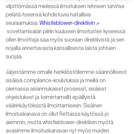
vilpittömässä mielessä ilmoituksen tehneen tarvitse
pelätä itseensä kohdistuvia haitallisia
seuraamuksia.
Whistleblower-direktiivin
soveltamisalan piiriin kuuluvien ilmoitusten kyseessä
ollen ilmoittaja saa myös suoraan direktiivistä ja sen
nojalla annettavasta kansallisesta laista johtuen
suojaa.
Järjestämme omalle henkilöstöllemme säännöllisesti
sisäisiä compliance-koulutuksia ja meillä on
olemassa asianmukaiset prosessit, sisäiset
ohjeistukset ja toimintamallit epäillyistä
väärinkäytöksistä ilmoittamiseen. Sisäinen
ilmoituskanava on ollut Rettassa käytössä jo
aiemmin, mutta whistleblower-direktiivin myötä
avasimme ilmoituskanavan nyt myös muiden