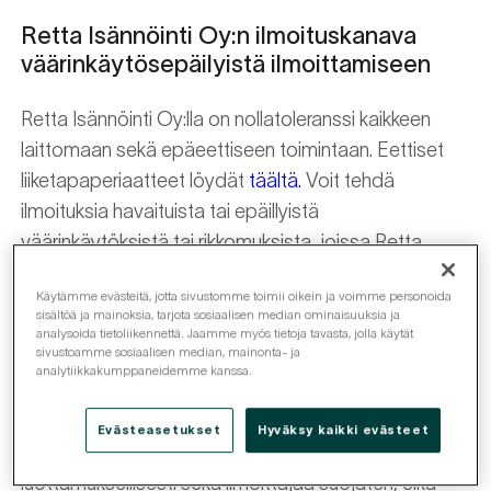
Retta Isännöinti Oy:n ilmoituskanava
väärinkäytösepäilyistä ilmoittamiseen
Retta Isännöinti Oy:lla on nollatoleranssi kaikkeen
laittomaan sekä epäeettiseen toimintaan. Eettiset
liiketapaperiaatteet löydät
täältä.
Voit tehdä
ilmoituksia havaituista tai epäillyistä
väärinkäytöksistä tai rikkomuksista, joissa Retta
Isännöinti Oy:n epäillään olevan jollakin lailla
Käytämme evästeitä, jotta sivustomme toimii oikein ja voimme personoida
osallisena tai joka muutoin liittyy näihin yrityksiin tai
sisältöä ja mainoksia, tarjota sosiaalisen median ominaisuuksia ja
niiden toimintaan. Meille on tärkeää, että myös
analysoida tietoliikennettä. Jaamme myös tietoja tavasta, jolla käytät
sivustoamme sosiaalisen median, mainonta- ja
meidän yhteistyökumppanimme ja alihankkijamme
analytiikkakumppaneidemme kanssa.
toimivat lain mukaan ja eettisesti oikein.
Evästeasetukset
Hyväksy kaikki evästeet
Käsittelemme kaikki ilmoitukset huolellisesti ja
luottamuksellisesti sekä ilmoittajaa suojaten, eikä