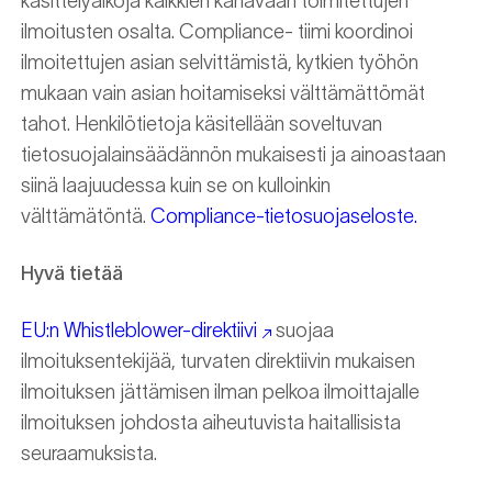
käsittelyaikoja kaikkien kanavaan toimitettujen
ilmoitusten osalta. Compliance- tiimi koordinoi
ilmoitettujen asian selvittämistä, kytkien työhön
mukaan vain asian hoitamiseksi välttämättömät
tahot. Henkilötietoja käsitellään soveltuvan
tietosuojalainsäädännön mukaisesti ja ainoastaan
siinä laajuudessa kuin se on kulloinkin
välttämätöntä.
Compliance-tietosuojaseloste.
Hyvä tietää
EU:n Whistleblower-direktiivi
suojaa
ilmoituksentekijää, turvaten direktiivin mukaisen
ilmoituksen jättämisen ilman pelkoa ilmoittajalle
ilmoituksen johdosta aiheutuvista haitallisista
seuraamuksista.