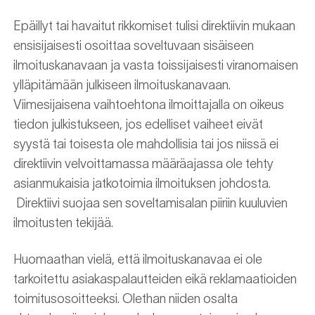
Epäillyt tai havaitut rikkomiset tulisi direktiivin mukaan
ensisijaisesti osoittaa soveltuvaan sisäiseen
ilmoituskanavaan ja vasta toissijaisesti viranomaisen
ylläpitämään julkiseen ilmoituskanavaan.
Viimesijaisena vaihtoehtona ilmoittajalla on oikeus
tiedon julkistukseen, jos edelliset vaiheet eivät
syystä tai toisesta ole mahdollisia tai jos niissä ei
direktiivin velvoittamassa määräajassa ole tehty
asianmukaisia jatkotoimia ilmoituksen johdosta.
Direktiivi suojaa sen soveltamisalan piiriin kuuluvien
ilmoitusten tekijää.
Huomaathan vielä, että ilmoituskanavaa ei ole
tarkoitettu asiakaspalautteiden eikä reklamaatioiden
toimitusosoitteeksi. Olethan niiden osalta