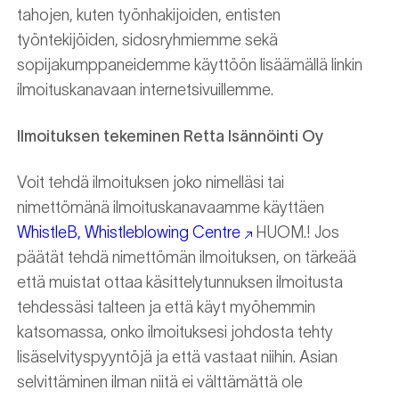
tahojen, kuten työnhakijoiden, entisten
työntekijöiden, sidosryhmiemme sekä
sopijakumppaneidemme käyttöön lisäämällä linkin
ilmoituskanavaan internetsivuillemme.
Ilmoituksen tekeminen Retta Isännöinti Oy
Voit tehdä ilmoituksen joko nimelläsi tai
nimettömänä ilmoituskanavaamme käyttäen
WhistleB, Whistleblowing Centre
HUOM.! Jos
päätät tehdä nimettömän ilmoituksen, on tärkeää
että muistat ottaa käsittelytunnuksen ilmoitusta
tehdessäsi talteen ja että käyt myöhemmin
katsomassa, onko ilmoituksesi johdosta tehty
lisäselvityspyyntöjä ja että vastaat niihin. Asian
selvittäminen ilman niitä ei välttämättä ole