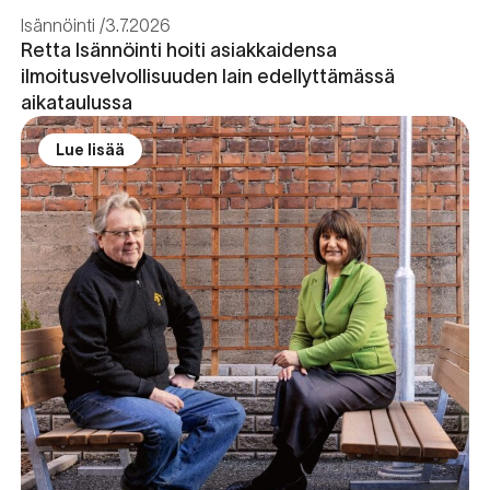
Isännöinti
3.7.2026
Retta Isännöinti hoiti asiakkaidensa
ilmoitusvelvollisuuden lain edellyttämässä
aikataulussa
Lue lisää