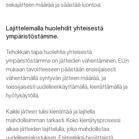
sekajätteen määrää ja säästää luontoa.
Lajittelemalla huolehdit yhteisestä
ympäristöstämme.
Tehokkain tapa huolehtia yhteisestä
ympäristöstämme on jätteiden vähentäminen. EU:n
mukaan tavoitteeseen päästään ensisijaisesti
vähentämällä syntyvän jätteen määrää, ja
toissijaisesti uudelleenkäyttämällä, kierrättämällä ja
hyötykäytöllä.
Kaikki jätteet tulisi kierrättää ja lajitella
mahdollisimman tarkasti. Koko kierrätysprosessi
alkaa jätteiden lajittelulla, joka mahdollistaa
uudelleenjalostuksen. Esimerkiksi biojätteistä