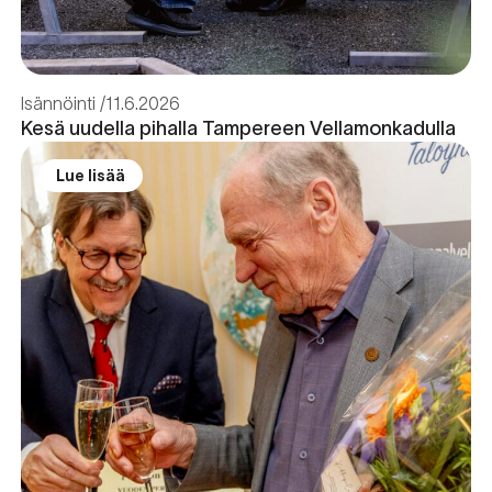
Isännöinti
11.6.2026
Kesä uudella pihalla Tampereen Vellamonkadulla
Lue lisää