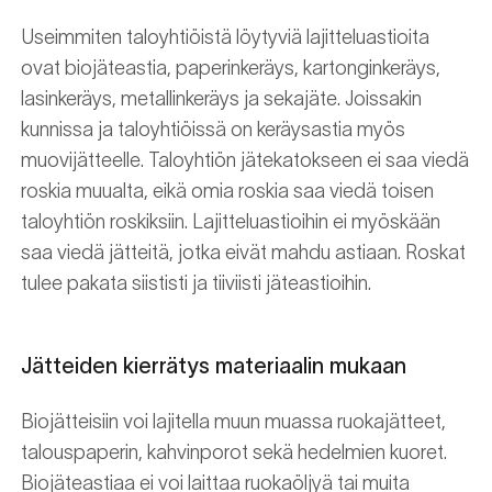
Useimmiten taloyhtiöistä löytyviä lajitteluastioita
ovat biojäteastia, paperinkeräys, kartonginkeräys,
lasinkeräys, metallinkeräys ja sekajäte. Joissakin
kunnissa ja taloyhtiöissä on keräysastia myös
muovijätteelle. Taloyhtiön jätekatokseen ei saa viedä
roskia muualta, eikä omia roskia saa viedä toisen
taloyhtiön roskiksiin. Lajitteluastioihin ei myöskään
saa viedä jätteitä, jotka eivät mahdu astiaan. Roskat
tulee pakata siististi ja tiiviisti jäteastioihin.
Jätteiden kierrätys materiaalin mukaan
Biojätteisiin voi lajitella muun muassa ruokajätteet,
talouspaperin, kahvinporot sekä hedelmien kuoret.
Biojäteastiaa ei voi laittaa ruokaöljyä tai muita