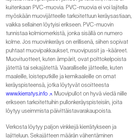
kuitenkaan PVC-muovia. PVC-muovia ei voi lajitella
myöskään muovijätteelle tarkoitettuun keräysastiaan,
vaikka sellainen löytyisi erikseen. PVC-muovin
tunnistaa kolmiomerkistä, jonka sisällä on numero
kolme. Jos muovinkeräys on erillisenä, siihen sopivat
puhtaat muovipakkaukset, muovipussit ja -kääreet.
Muovituotteet, kuten ämpärit, ovat polttokelpoista
jätettä tai sekajätettä. Vaaralliselle jätteelle, kuten
maaleille, loisteputkille ja kemikaaleille on omat
keräyspisteensä, jotka löytyvät osoitteesta
www.kierratys.info
. Muovipullot on hyvä viedä niille
erikseen tarkoitettuihin pullonkeräyspisteisiin, joita
löytyy useimmista päivittäistavarakaupoista.
Verkosta löytyy paljon vinkkejä kierrätykseen ja
lajitteluun. Sekajätteen määrän vähentäminen