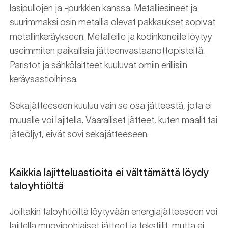
lasipullojen ja -purkkien kanssa. Metalliesineet ja
suurimmaksi osin metallia olevat pakkaukset sopivat
metallinkeräykseen. Metalleille ja kodinkoneille löytyy
useimmiten paikallisia jätteenvastaanottopisteitä.
Paristot ja sähkölaitteet kuuluvat omiin erillisiin
keräysastioihinsa.
Sekajätteeseen kuuluu vain se osa jätteestä, jota ei
muualle voi lajitella. Vaaralliset jätteet, kuten maalit tai
jäteöljyt, eivät sovi sekajätteeseen.
Kaikkia lajitteluastioita ei välttämättä löydy
taloyhtiöltä
Joiltakin taloyhtiöiltä löytyvään energiajätteeseen voi
lajitella muovipohjaiset jätteet ja tekstiilit, mutta ei