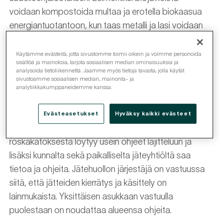
voidaan kompostoida multaa ja erotella biokaasua
energiantuotantoon, kun taas metalli ja lasi voidaan
sulattaa ja käyttää uudelleen lähes ikuisesti.
Käytämme evästeitä, jotta sivustomme toimii oikein ja voimme personoida
sisältöä ja mainoksia, tarjota sosiaalisen median ominaisuuksia ja
analysoida tietoliikennettä. Jaamme myös tietoja tavasta, jolla käytät
Jätehuolto taloyhtiössä
sivustoamme sosiaalisen median, mainonta- ja
analytiikkakumppaneidemme kanssa.
Taloyhtiöiden jätteiden kierrätys ja lajittelu on jätelain
velvoittamaa. Tosin lajitteluohjeet voivat hieman
Evästeasetukset
Hyväksy kaikki evästeet
vaihdella asuinkunnan mukaan. Taloyhtiön
roskakatoksesta löytyy usein ohjeet lajitteluun ja
lisäksi kunnalta sekä paikalliselta jäteyhtiöltä saa
tietoa ja ohjeita. Jätehuollon järjestäjä on vastuussa
siitä, että jätteiden kierrätys ja käsittely on
lainmukaista. Yksittäisen asukkaan vastuulla
puolestaan on noudattaa alueensa ohjeita.