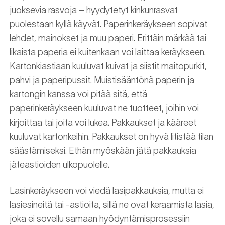
juoksevia rasvoja – hyydytetyt kinkunrasvat
puolestaan kyllä käyvät. Paperinkeräykseen sopivat
lehdet, mainokset ja muu paperi. Erittäin märkää tai
likaista paperia ei kuitenkaan voi laittaa keräykseen.
Kartonkiastiaan kuuluvat kuivat ja siistit maitopurkit,
pahvi ja paperipussit. Muistisääntönä paperin ja
kartongin kanssa voi pitää sitä, että
paperinkeräykseen kuuluvat ne tuotteet, joihin voi
kirjoittaa tai joita voi lukea. Pakkaukset ja kääreet
kuuluvat kartonkeihin. Pakkaukset on hyvä litistää tilan
säästämiseksi. Ethän myöskään jätä pakkauksia
jäteastioiden ulkopuolelle.
Lasinkeräykseen voi viedä lasipakkauksia, mutta ei
lasiesineitä tai -astioita, sillä ne ovat keraamista lasia,
joka ei sovellu samaan hyödyntämisprosessiin