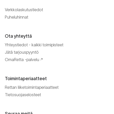
Retta Isännöinti Oy
Valimotie 9-11, 00380 Helsinki
Puh. +
358 (0)10 228 2000
Verkkolaskutustiedot
Puheluhinnat
Ota yhteyttä
Yhteystiedot - kaikki toimipisteet
Jätä tarjouspyyntö
OmaRetta -palvelu