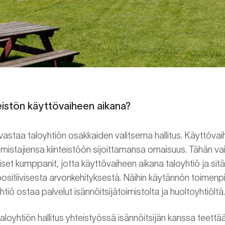
eistön käyttövaiheen aikana?
 vastaa taloyhtiön osakkaiden valitsema hallitus. Käyttövai
omistajiensa kiinteistöön sijoittamansa omaisuus. Tähän v
set kumppanit, jotta käyttövaiheen aikana taloyhtiö ja sit
itiivisesta arvonkehityksestä. Näihin käytännön toimenpitei
yhtiö ostaa palvelut isännöitsijätoimistolta ja huoltoyhtiöltä.
loyhtiön hallitus yhteistyössä isännöitsijän kanssa teettä