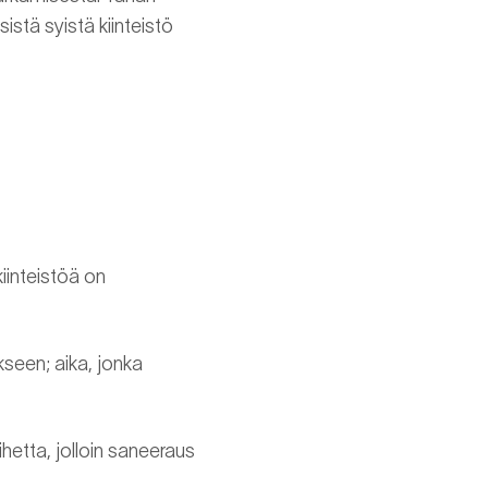
istä syistä kiinteistö
 kiinteistöä on
seen; aika, jonka
aihetta, jolloin saneeraus