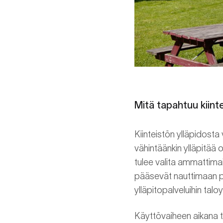
Mitä tapahtuu kiint
Kiinteistön ylläpidosta
vähintäänkin ylläpitää 
tulee valita ammattimai
pääsevät nauttimaan pos
ylläpitopalveluihin talo
Käyttövaiheen aikana ta