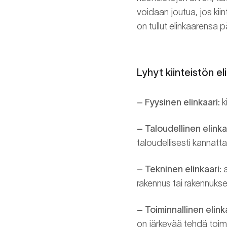
voidaan joutua, jos kiin
on tullut elinkaarensa 
Lyhyt kiinteistön e
– Fyysinen elinkaari:
k
– Taloudellinen elinka
taloudellisesti kannatt
– Tekninen elinkaari:
a
rakennus tai rakennukse
– Toiminnallinen elinka
on järkevää tehdä toimin