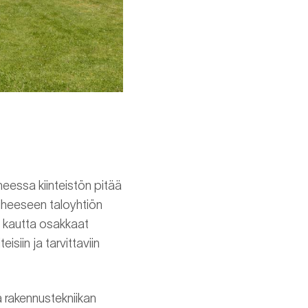
heessa kiinteistön pitää
aiheeseen taloyhtiön
ä kautta osakkaat
siin ja tarvittaviin
ä rakennustekniikan