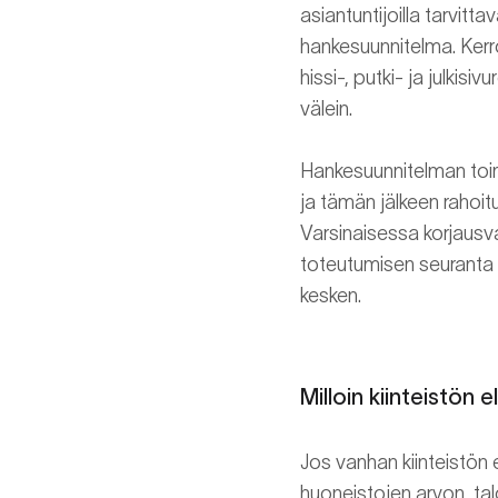
asiantuntijoilla tarvitt
hankesuunnitelma. Kerro
hissi-, putki- ja julki
välein.
Hankesuunnitelman toim
ja tämän jälkeen rahoit
Varsinaisessa korjausv
toteutumisen seuranta j
kesken.
Milloin kiinteistön e
Jos vanhan kiinteistön 
huoneistojen arvon, ta