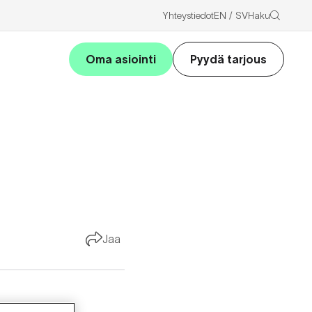
Haku
Yhteystiedot
EN
SV
Oma asiointi
Pyydä tarjous
Jaa