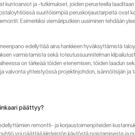
avat kuntoarviot ja -tutkimukset, joiden perusteella laadita
staloyhtiöissä suuritöisimpiä peruskorjaustarpeita ovat kat
sivuremontit. Esimerkiksi viemäriputkien uusiminen tehdään 
eenpano edellyttää aina hankkeen hyväksyttämistä taloyh
uksen varmistamista sekä toteutussuunnitelman kilpailutusta 
aiheessa on tärkeää töiden etenemisen, töiden laadun sekä
a valvonta yhteistyössä projektinjohdon, isännöitsijän ja ta
linkaari päättyy?
edellyttämien remontti- ja korjaustoimenpiteiden kustannuks
loyhtiö voi päättää kiinteistön käytöstä poistamisesta ja 