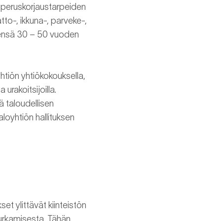
an peruskorjaustarpeiden
to-, ikkuna-, parveke-,
yleensä 30 – 50 vuoden
tiön yhtiökokouksella,
urakoitsijoilla.
 taloudellisen
loyhtiön hallituksen
et ylittävät kiinteistön
purkamisesta. Tähän