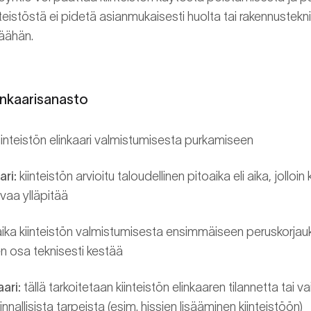
teistöstä ei pidetä asianmukaisesti huolta tai rakennusteknis
päähän.
linkaarisanasto
iinteistön elinkaari valmistumisesta purkamiseen
ari:
kiinteistön arvioitu taloudellinen pitoaika eli aika, jolloin
avaa ylläpitää
ika kiinteistön valmistumisesta ensimmäiseen peruskorjauk
n osa teknisesti kestää
ari:
tällä tarkoitetaan kiinteistön elinkaaren tilannetta tai v
nallisista tarpeista (esim. hissien lisääminen kiinteistöön)