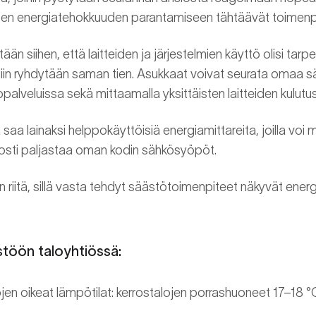
iten energiatehokkuuden parantamiseen tähtäävät toimenpi
ään siihen, että laitteiden ja järjestelmien käyttö olisi tar
eisiin ryhdytään saman tien. Asukkaat voivat seurata omaa 
palveluissa sekä mittaamalla yksittäisten laitteiden kulutus
 saa lainaksi helppokäyttöisiä energiamittareita, joilla voi 
lposti paljastaa oman kodin sähkösyöpöt.
n riitä, sillä vasta tehdyt säästötoimenpiteet näkyvät energ
stöön taloyhtiössä:
ojen oikeat lämpötilat: kerrostalojen porrashuoneet 17–18 °