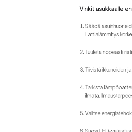
Vinkit asukkaalle e
Säädä asuinhuoneiden
Lattialämmitys korke
Tuuleta nopeasti risti
Tiivistä ikkunoiden j
Tarkista lämpöpatteri
ilmata. Ilmaustarpee
Valitse energiatehokk
Suosi LED-valaistus