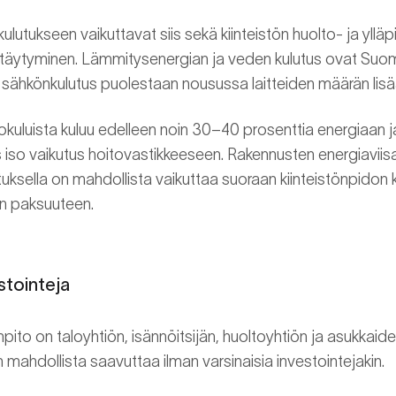
ulutukseen vaikuttavat siis sekä kiinteistön huolto- ja yllä
ttäytyminen. Lämmitysenergian ja veden kulutus ovat Suo
sähkönkulutus puolestaan nousussa laitteiden määrän lis
itokuluista kuluu edelleen noin 30–40 prosenttia energiaan j
s iso vaikutus hoitovastikkeeseen. Rakennusten energiaviisaa
uksella on mahdollista vaikuttaa suoraan kiinteistönpidon 
n paksuuteen.
stointeja
npito on taloyhtiön, isännöitsijän, huoltoyhtiön ja asukkaide
 mahdollista saavuttaa ilman varsinaisia investointejakin.