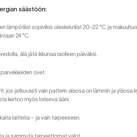
nergian säästöön:
 lämpötilat sopiviksi: oleskelutilat 20–22 °C ja makuuhu
intaan 24 °C.
vedolla, älä jätä ikkunaa raolleen päiväksi.
a parvekkeiden ovet.
t: jos jatkuvasti vain patterin alaosa on lämmin ja yläosa k
sta kertoo myös loriseva ääni.
aita laitteita – ja vain tarpeeseen.
ta ja sammuta tarpeettomat valot.