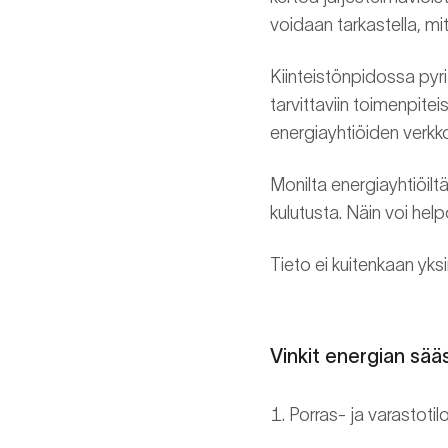
voidaan tarkastella, m
Kiinteistönpidossa pyrit
tarvittaviin toimenpit
energiayhtiöiden verkko
Monilta energiayhtiöiltä
kulutusta. Näin voi he
Tieto ei kuitenkaan yksi
Vinkit energian sää
Porras- ja varastotil