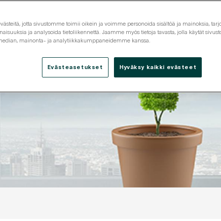
steitä, jotta sivustomme toimii oikein ja voimme personoida sisältöä ja mainoksia, tarjo
isuuksia ja analysoida tietoliikennettä. Jaamme myös tietoja tavasta, jolla käytät siv
 median, mainonta- ja analytiikkakumppaneidemme kanssa.
Evästeasetukset
Hyväksy kaikki evästeet