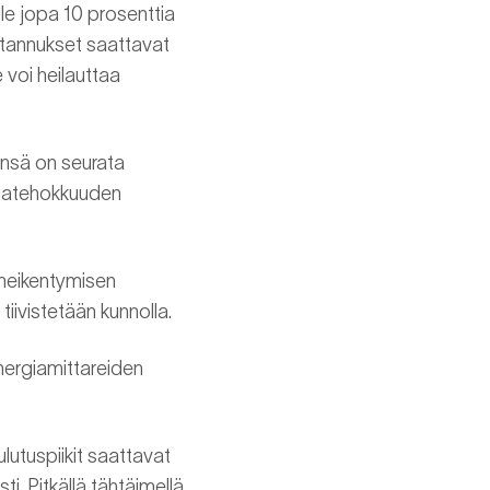
lle jopa 10 prosenttia
stannukset saattavat
 voi heilauttaa
änsä on seurata
rgiatehokkuuden
heikentymisen
iivistetään kunnolla.
energiamittareiden
lutuspiikit saattavat
. Pitkällä tähtäimellä