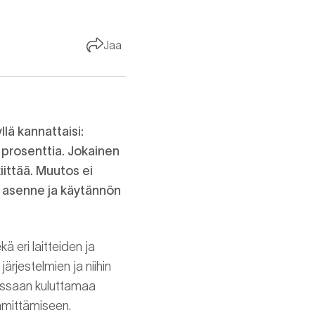
Jaa
lä kannattaisi:
 prosenttia. Jokainen
iittää. Muutos ei
ea asenne ja käytännön
ä eri laitteiden ja
rjestelmien ja niihin
issaan kuluttamaa
mmittämiseen.