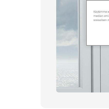
Käytämme evä
median omina
sosiaalisen