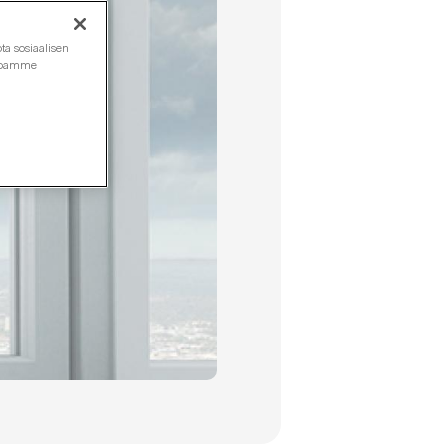
ta sosiaalisen
ustoamme