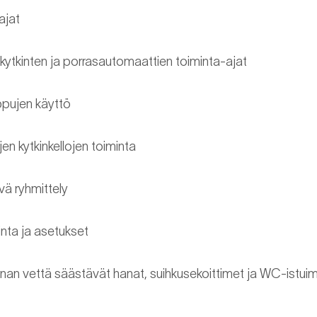
ajat
ytkinten ja porrasautomaattien toiminta-ajat
pujen käyttö
n kytkinkellojen toiminta
vä ryhmittely
inta ja asetukset
nan vettä säästävät hanat, suihkusekoittimet ja WC-istui