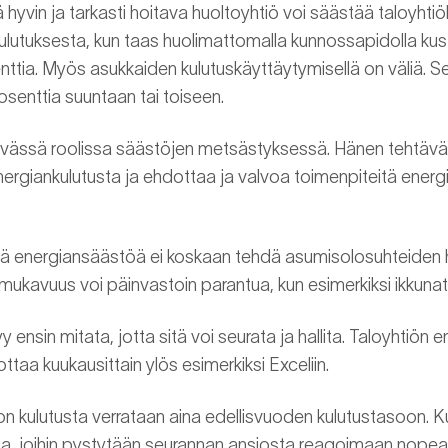
 hyvin ja tarkasti hoitava huoltoyhtiö voi säästää taloyhtiö
kulutuksesta, kun taas huolimattomalla kunnossapidolla ku
ttia. Myös asukkaiden kulutuskäyttäytymisellä on väliä. Se
rosenttia suuntaan tai toiseen.
tävässä roolissa säästöjen metsästyksessä. Hänen tehtäv
 energiankulutusta ja ehdottaa ja valvoa toimenpiteitä ene
tä energiansäästöä ei koskaan tehdä asumisolosuhteiden 
ukavuus voi päinvastoin parantua, kun esimerkiksi ikkunat t
 ensin mitata, jotta sitä voi seurata ja hallita. Taloyhtiön 
ttaa kuukausittain ylös esimerkiksi Exceliin.
n kulutusta verrataan aina edellisvuoden kulutustasoon. Ku
ta, joihin pystytään seurannan ansiosta reagoimaan nopeasti