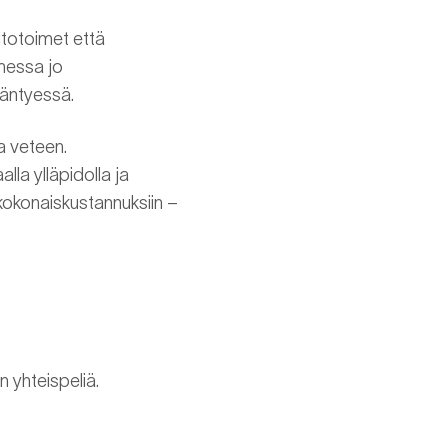
pitotoimet että
messa jo
ääntyessä.
a veteen.
lla ylläpidolla ja
kokonaiskustannuksiin –
n yhteispeliä.