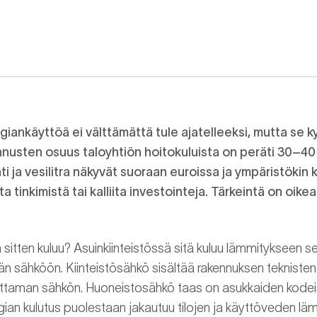
ankäyttöä ei välttämättä tule ajatelleeksi, mutta se kyl
nnusten osuus taloyhtiön hoitokuluista on peräti 30–40
ti ja vesilitra näkyvät suoraan euroissa ja ympäristökin k
a tinkimistä tai kalliita investointeja. Tärkeintä on oik
sitten kuluu? Asuinkiinteistössä sitä kuluu lämmitykseen sek
n sähköön. Kiinteistösähkö sisältää rakennuksen teknisten jä
uluttaman sähkön. Huoneistosähkö taas on asukkaiden kode
an kulutus puolestaan jakautuu tilojen ja käyttöveden lä