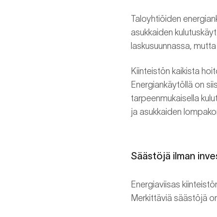
Taloyhtiöiden energiank
asukkaiden kulutuskäy
laskusuunnassa, mutta 
Kiinteistön kaikista ho
Energiankäytöllä on sii
tarpeenmukaisella kulut
ja asukkaiden lompako
Säästöjä ilman inve
Energiaviisas kiinteistö
Merkittäviä säästöjä on