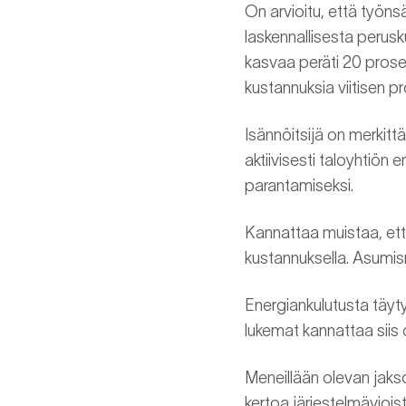
On arvioitu, että työnsä
laskennallisesta perus
kasvaa peräti 20 prosen
kustannuksia viitisen p
Isännöitsijä on merkit
aktiivisesti taloyhtiön
parantamiseksi.
Kannattaa muistaa, et
kustannuksella. Asumism
Energiankulutusta täytyy
lukemat kannattaa siis o
Meneillään olevan jakso
kertoa järjestelmäviois