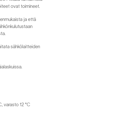
teet ovat toimineet.
peenmukaista ja että
sähkönkulutustaan
ta.
mitata sähkölaitteiden
ialaskuissa.
C, varasto 12 °C