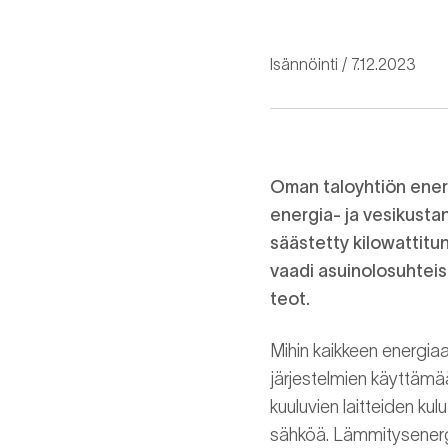
Isännöinti
7.12.2023
Oman taloyhtiön energi
energia- ja vesikusta
säästetty kilowattitun
vaadi asuinolosuhteist
teot.
Mihin kaikkeen energiaa 
järjestelmien käyttämää
kuuluvien laitteiden k
sähköä. Lämmitysenergi