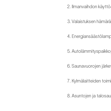
Ilmanvaihdon käyttö
Valaistuksen hämäräk
Energiansäästölamp
Autolämmityspaikkoje
Saunavuorojen järke
Kylmälaitteiden toim
Asuntojen ja talosau