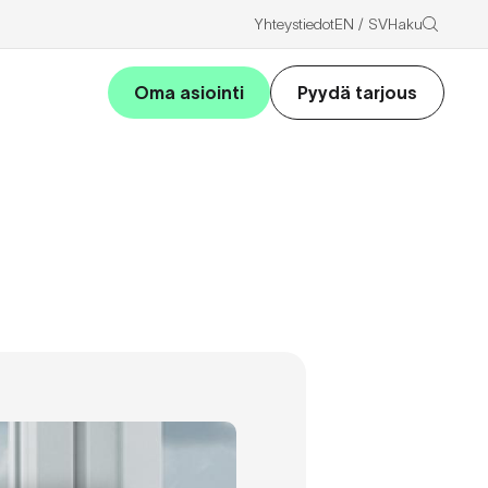
Haku
Yhteystiedot
EN
SV
Oma asiointi
Pyydä tarjous