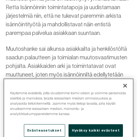
Retta Isännöinnin toimintatapoja ja uudistamaan
järjestelmiä niin, että ne tukevat paremmin arkista
isännöintityötä ja mahdollistavat näin entistä
parempaa palvelua asiakkaan suuntaan.
Muutoshanke sai alkunsa asiakkailta ja henkilöstöltä
saadun palautteen ja toimialan muutosvaatimusten
pohjalta. Asiakkaiden arki ja toimintatavat ovat
muuttuneet, joten myös isännöinniltä edellytetään
entistä asiakaslähtöisempää otetta.
Käytämme evästeitä, jotta sivustomme toimii oikein ja voimme personoida
sisältöä ja mainoksia, tarjota sosiaalisen median ominaisuuksia ja
analysoida tietoliikennettä. Jaamme myös tietoja tavasta, jolla käytät
Helpompaa asumisen arkea
sivustoamme sosiaalisen median, mainonta- ja
analytiikkakumppaneidemme kanssa.
Minkälaisia odotuksia asiakkailla tänä päivänä sitten
on? Retta Isännöinnin kehityspäällikkö
Linda
Evästeasetukset
Hyväksy kaikki evästeet