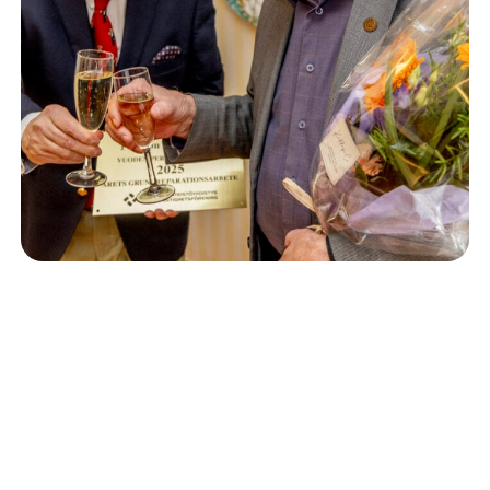
Isännöinti
10.6.2026
Porvoon korjausrakentamiskilpailun voitto meni
Kevätkumpuun