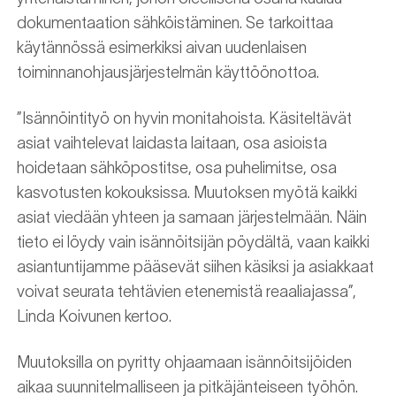
dokumentaation sähköistäminen. Se tarkoittaa
käytännössä esimerkiksi aivan uudenlaisen
toiminnanohjausjärjestelmän käyttöönottoa.
”Isännöintityö on hyvin monitahoista. Käsiteltävät
asiat vaihtelevat laidasta laitaan, osa asioista
hoidetaan sähköpostitse, osa puhelimitse, osa
kasvotusten kokouksissa. Muutoksen myötä kaikki
asiat viedään yhteen ja samaan järjestelmään. Näin
tieto ei löydy vain isännöitsijän pöydältä, vaan kaikki
asiantuntijamme pääsevät siihen käsiksi ja asiakkaat
voivat seurata tehtävien etenemistä reaaliajassa”,
Linda Koivunen kertoo.
Muutoksilla on pyritty ohjaamaan isännöitsijöiden
aikaa suunnitelmalliseen ja pitkäjänteiseen työhön.