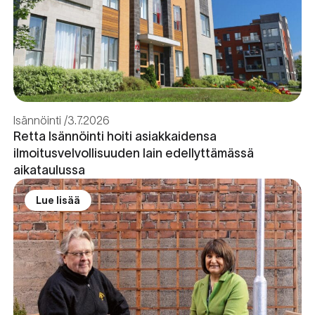
Isännöinti
3.7.2026
Retta Isännöinti hoiti asiakkaidensa
ilmoitusvelvollisuuden lain edellyttämässä
aikataulussa
Lue lisää