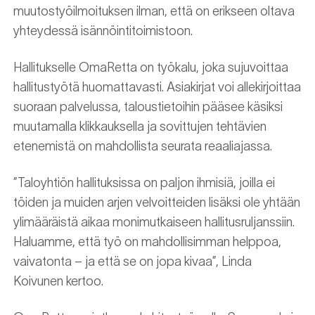
muutostyöilmoituksen ilman, että on erikseen oltava
yhteydessä isännöintitoimistoon.
Hallitukselle OmaRetta on työkalu, joka sujuvoittaa
hallitustyötä huomattavasti. Asiakirjat voi allekirjoittaa
suoraan palvelussa, taloustietoihin pääsee käsiksi
muutamalla klikkauksella ja sovittujen tehtävien
etenemistä on mahdollista seurata reaaliajassa.
”Taloyhtiön hallituksissa on paljon ihmisiä, joilla ei
töiden ja muiden arjen velvoitteiden lisäksi ole yhtään
ylimääräistä aikaa monimutkaiseen hallitusruljanssiin.
Haluamme, että työ on mahdollisimman helppoa,
vaivatonta – ja että se on jopa kivaa”, Linda
Koivunen kertoo.