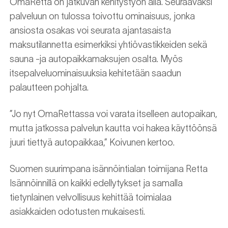
OmaRetta on jatkuvan kehitystyön alla. Seuraavaksi
palveluun on tulossa toivottu ominaisuus, jonka
ansiosta osakas voi seurata ajantasaista
maksutilannetta esimerkiksi yhtiövastikkeiden sekä
sauna -ja autopaikkamaksujen osalta. Myös
itsepalveluominaisuuksia kehitetään saadun
palautteen pohjalta.
”Jo nyt OmaRettassa voi varata itselleen autopaikan,
mutta jatkossa palvelun kautta voi hakea käyttöönsä
juuri tiettyä autopaikkaa,” Koivunen kertoo.
Suomen suurimpana isännöintialan toimijana Retta
Isännöinnillä on kaikki edellytykset ja samalla
tietynlainen velvollisuus kehittää toimialaa
asiakkaiden odotusten mukaisesti.