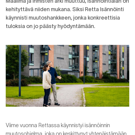
Maailma ja ihmisten arki muuttuu, isännöintialan on
kehityttävä niiden mukana. Siksi Retta Isännöinti
käynnisti muutoshankkeen, jonka konkreettisia
tuloksia on jo päästy hyödyntämään.
Viime vuonna Rettassa käynnistyi isännöinnin
muutosohjelma, joka on keskittynyt yhtenäistämään