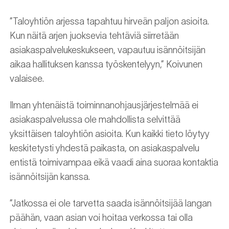
”Taloyhtiön arjessa tapahtuu hirveän paljon asioita.
Kun näitä arjen juoksevia tehtäviä siirretään
asiakaspalvelukeskukseen, vapautuu isännöitsijän
aikaa hallituksen kanssa työskentelyyn,” Koivunen
valaisee.
Ilman yhtenäistä toiminnanohjausjärjestelmää ei
asiakaspalvelussa ole mahdollista selvittää
yksittäisen taloyhtiön asioita. Kun kaikki tieto löytyy
keskitetysti yhdestä paikasta, on asiakaspalvelu
entistä toimivampaa eikä vaadi aina suoraa kontaktia
isännöitsijän kanssa.
”Jatkossa ei ole tarvetta saada isännöitsijää langan
päähän, vaan asian voi hoitaa verkossa tai olla