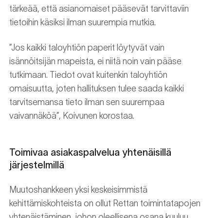
tärkeää, että asianomaiset pääsevät tarvittaviin
tietoihin käsiksi ilman suurempia mutkia.
”Jos kaikki taloyhtiön paperit löytyvät vain
isännöitsijän mapeista, ei niitä noin vain pääse
tutkimaan. Tiedot ovat kuitenkin taloyhtiön
omaisuutta, joten hallituksen tulee saada kaikki
tarvitsemansa tieto ilman sen suurempaa
vaivannäköä”, Koivunen korostaa.
Toimivaa asiakaspalvelua yhtenäisillä
järjestelmillä
Muutoshankkeen yksi keskeisimmistä
kehittämiskohteista on ollut Rettan toimintatapojen
yhtenäistäminen, johon oleellisena osana kuuluu