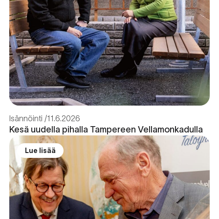
Isännöinti
11.6.2026
Kesä uudella pihalla Tampereen Vellamonkadulla
Lue lisää