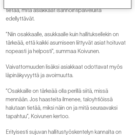
Koivunen
on johtanut isännöinnin muutosohjelmaa ja
tietää, mitä asiakkaat isännöintipalveluilta
edellyttävät.
”Niin osakkaalle, asukkaalle kuin hallituksellekin on
tärkeää, että kaikki asumiseen liittyvät asiat hoituvat
nopeasti ja helposti”, summaa Koivunen.
Vaivattomuuden lisäksi asiakkaat odottavat myös
läpinäkyvyyttä ja avoimuutta.
”Osakkaille on tärkeää olla perillä siitä, missä
mennään. Jos haasteita ilmenee, taloyhtiöissä
halutaan tietää, miksi näin on ja mitä seuraavaksi
tapahtuu”, Koivunen kertoo.
Erityisesti sujuvan hallitustyöskentelyn kannalta on