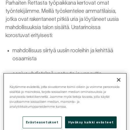
Parhaiten Rettasta työpaikkana kertovat omat
työntekijämme. Meillä työskentelee ammattilaisia,
jotka ovat rakentaneet pitkiä uria ja löytäneet uusia
mahdollisuuksia talon sisältä. Uratarinoissa
korostuvat erityisesti:
mahdollisuus siirtyä uusiin rooleihin ja kehittää
osaamista
sopiva yhdistelmä vastuuta ja vapautta
Käytämme evästeitä, jotta sivustomme toimii oikein ja voimme personoida
kannustava ja huumorintajuinen työyhteisö
sisältöä ja mainoksia, tarjota sosiaalisen median ominaisuuksia ja
analysoida tietoliikennettä. Jaamme myös tietoja tavasta, jolla käytät
sivustoamme sosiaalisen median, mainonta- ja
merkityksellinen työ, jossa näkee oman työn
analytiikkakumppaneidemme kanssa.
vaikutukset
Evästeasetukset
Hyväksy kaikki evästeet