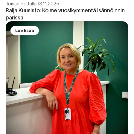
Töissä Rettalla
3.11.2025
Raija Kuusisto: Kolme vuosikymmentä isännöinnin
parissa
Lue lisää