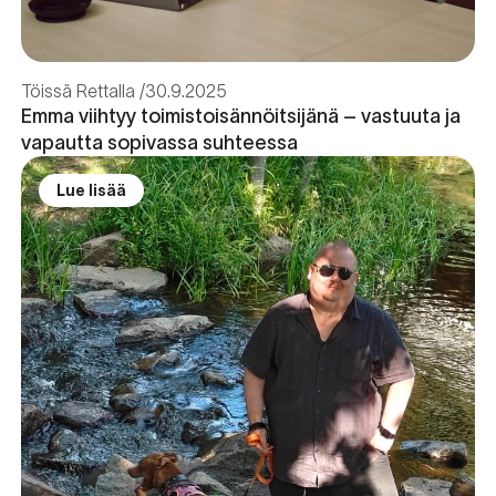
Töissä Rettalla
30.9.2025
Emma viihtyy toimistoisännöitsijänä – vastuuta ja
vapautta sopivassa suhteessa
Lue lisää