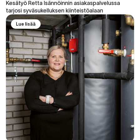
Kesätyö Retta Isännöinnin asiakaspalvelussa
tarjosi syväsukelluksen kiinteistöalaan
Lue lisää