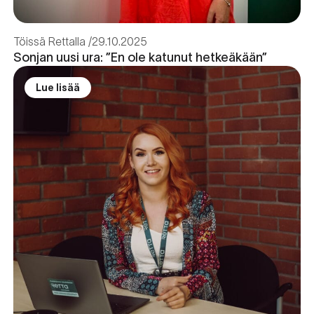
Töissä Rettalla
29.10.2025
Sonjan uusi ura: ”En ole katunut hetkeäkään”
Lue lisää