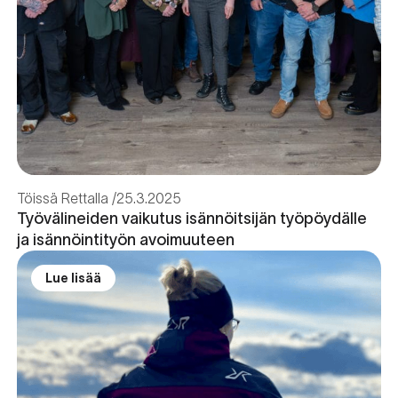
Töissä Rettalla
25.3.2025
Työvälineiden vaikutus isännöitsijän työpöydälle
ja isännöintityön avoimuuteen
Lue lisää