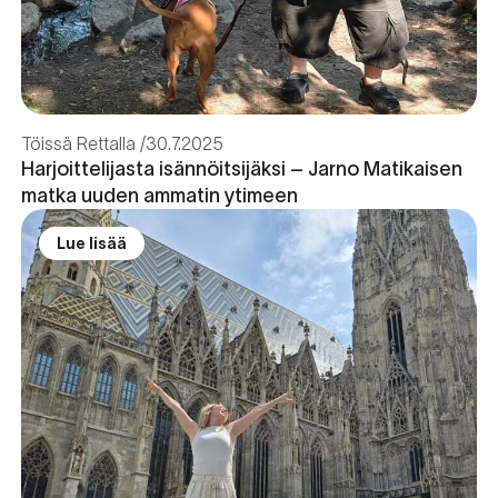
Töissä Rettalla
30.7.2025
Harjoittelijasta isännöitsijäksi – Jarno Matikaisen
matka uuden ammatin ytimeen
Lue lisää