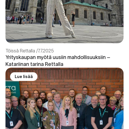
Töissä Rettalla
7.7.2025
Yrityskaupan myötä uusiin mahdollisuuksiin –
Katariinan tarina Rettalla
Lue lisää