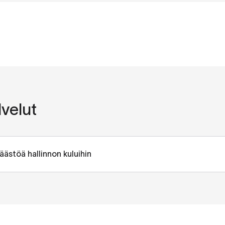
täviä säästöjä samalla kun asumismukavuus paranee.
velut
äästöä hallinnon kuluihin
 asiakkailla on mahdollisuus saada käyttöönsä korollinen käy
ipalvelumaksuista.