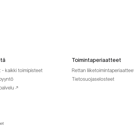
ttä
Toimintaperiaatteet
- kaikki toimipisteet
Rettan liiketoimintaperiaattee
spyyntö
Tietosuojaselosteet
alvelu
set