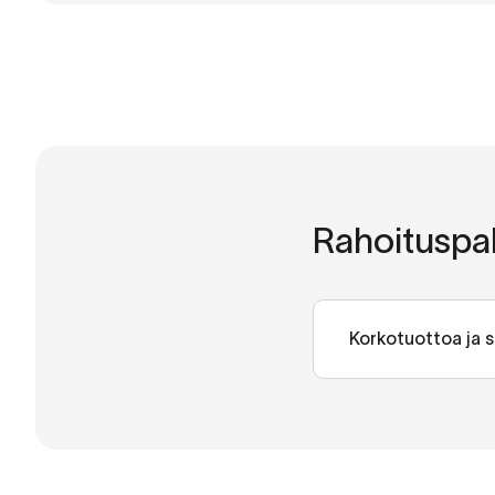
saavuttaa merkit
Katso webinaari
Rahoituspal
Korkotuottoa ja s
Retta Isännöinnin
alennuksia pankk
Katso webinaari