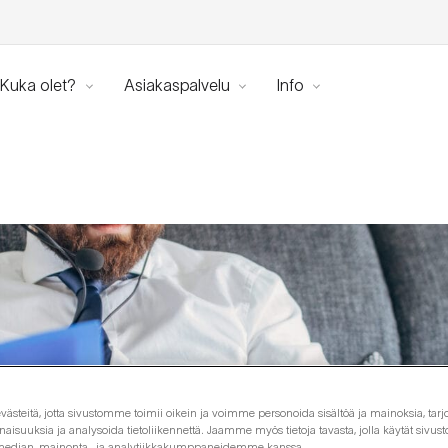
Kuka olet?
Asiakaspalvelu
Info
steitä, jotta sivustomme toimii oikein ja voimme personoida sisältöä ja mainoksia, tarjo
isuuksia ja analysoida tietoliikennettä. Jaamme myös tietoja tavasta, jolla käytät siv
 median, mainonta- ja analytiikkakumppaneidemme kanssa.