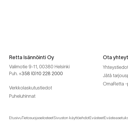
Retta Isännöinti Oy
Ota yhtey
Valimotie 9-11, 00380 Helsinki
Yhteystiedot 
Puh. +
358 (0)10 228 2000
Jätä tarjou
OmaRetta -p
Verkkolaskutustiedot
Puheluhinnat
Etusivu
Tietosuojaselosteet
Sivuston käyttöehdot
Evästeet
Evästeasetuk