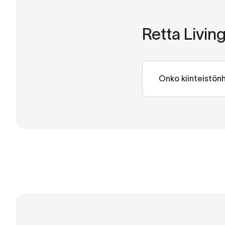
Retta Livin
Onko kiinteistönh
Retta Living palv
auttaa säilyttäm
säästäen.
Katso webinaari