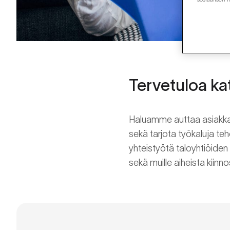
Tervetuloa ka
Haluamme auttaa asiakkai
sekä tarjota työkaluja t
yhteistyötä taloyhtiöiden h
sekä muille aiheista kiinn