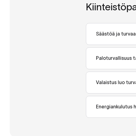
Kiinteistöpa
Säästöä ja turvaa
Tutustu tarkemmi
Katso webinaari
Paloturvallisuus 
Paloturvallisuus 
paloturvallisuute
Valaistus luo turv
palomestari, palo
Taloyhtiön harkitu
Katso webinaari
asuinympäristön.
Energiankulutus h
Katso webinaari
Taloyhtiön suurim
vedestä. Webinaa