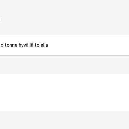
g
oitonne hyvällä tolalla
elu huolehtii taloyhtiöstänne kokonaisvaltaisesti. Ainutlaatu
ään kiinteistönne arvon ja huolehtimaan arjen sujuvuudesta