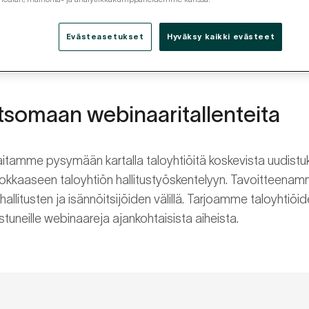
Evästeasetukset
Hyväksy kaikki evästeet
tsomaan webinaaritallenteita
tamme pysymään kartalla taloyhtiöitä koskevista uudistuk
ehokkaaseen taloyhtiön hallitustyöskentelyyn. Tavoitteen
allitusten ja isännöitsijöiden välillä. Tarjoamme taloyhtiöide
ostuneille webinaareja ajankohtaisista aiheista.