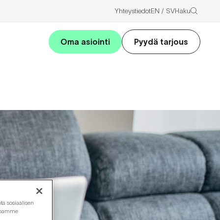
Haku
Yhteystiedot
EN
SV
Oma asiointi
Pyydä tarjous
ta sosiaalisen
ustoamme