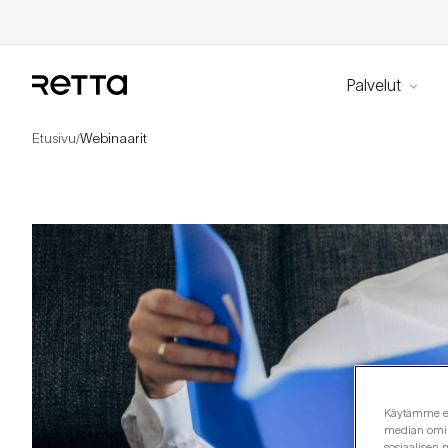
Palvelut
Etusivu
Webinaarit
/
Käytämme evä
median omina
sosiaalisen