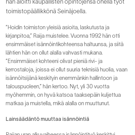
hän aloitti kaupallisten opintojensa ohella työt
toimistopäällikkönä Seinäjoella.
”Hoidin toimiston yleisiä asioita, laskutusta ja
kirjanpitoa,” Raija muistelee. Vuonna 1992 hän otti
ensimmäiset isännöintikohteensa haltuunsa, ja siitä
lähtien hän on ollut alalla vahvasti mukana.
”Ensimmäiset kohteeni olivat pieniä rivi- ja
kerrostaloja, joissa ei ollut suuria teknisiä huolia, vaan
isännöitsijänä keskityin enemmänkin hallintoon ja
talouspuoleen,” hän kertoo. Nyt, yli 30 vuotta
myöhemmin, on hyvä katsoa taaksepäin kuljettua
matkaa ja muistella, mikä alalla on muuttunut.
Lainsäädäntö muuttaa isännöintiä
Raijan uran alkuvaiheessa isännöintityö keskittyi