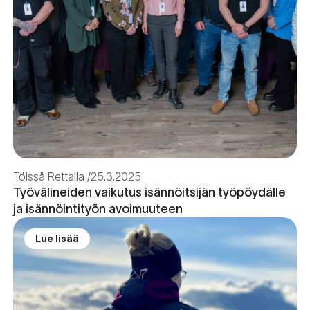
Töissä Rettalla
25.3.2025
Työvälineiden vaikutus isännöitsijän työpöydälle
ja isännöintityön avoimuuteen
Lue lisää