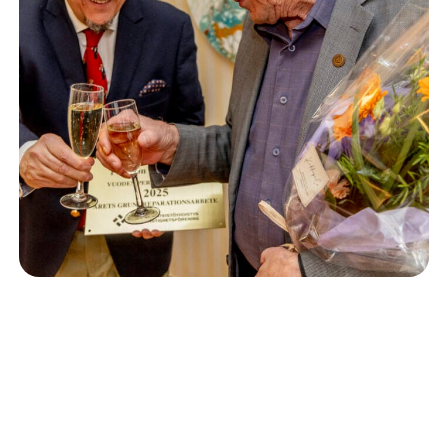
Isännöinti
10.6.2026
Porvoon korjausrakentamiskilpailun voitto meni
Kevätkumpuun