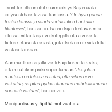
Työyhteisöllä on ollut suuri merkitys Raijan uralla,
erityisesti haastavissa tilanteissa. ”
On hyvä puhua
toisten kanssa ja saada vertaistukea hankaliin
tilanteisiin
”, hän sanoo. Isännöitsijän tehtäväkentän
ollessa erittäin laaja, voi kollegalla olla arvokasta
tietoa sellaisesta asiasta, jota itsellä ei ole vielä tullut
vastaan lainkaan.
Alan muuttuessa jatkuvasti Raija kokee tärkeäksi,
että muutoksiin pyrkii sopeutumaan. ”
Jos jotain
muutosta on tulossa ja tietää, että siihen ei voi
vaikuttaa, se pitää pyrkiä ottamaan mahdollisimman
nopeasti vastaan
”, hän neuvoo.
Monipuolisuus ylläpitää motivaatiota