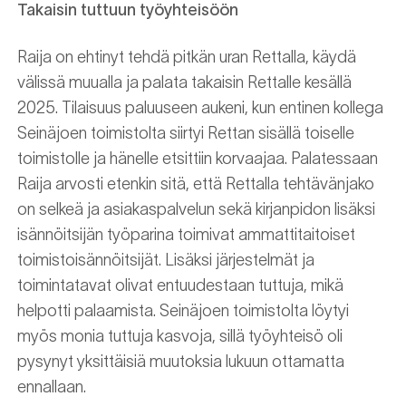
Takaisin tuttuun työyhteisöön
Raija on ehtinyt tehdä pitkän uran Rettalla, käydä
välissä muualla ja palata takaisin Rettalle kesällä
2025. Tilaisuus paluuseen aukeni, kun entinen kollega
Seinäjoen toimistolta siirtyi Rettan sisällä toiselle
toimistolle ja hänelle etsittiin korvaajaa. Palatessaan
Raija arvosti etenkin sitä, että Rettalla tehtävänjako
on selkeä ja asiakaspalvelun sekä kirjanpidon lisäksi
isännöitsijän työparina toimivat ammattitaitoiset
toimistoisännöitsijät. Lisäksi järjestelmät ja
toimintatavat olivat entuudestaan tuttuja, mikä
helpotti palaamista. Seinäjoen toimistolta löytyi
myös monia tuttuja kasvoja, sillä työyhteisö oli
pysynyt yksittäisiä muutoksia lukuun ottamatta
ennallaan.