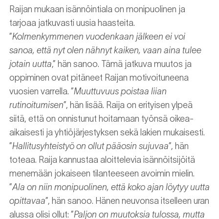
Raijan mukaan isännöintiala on monipuolinen ja
tarjoaa jatkuvasti uusia haasteita.
”
Kolmenkymmenen vuodenkaan jälkeen ei voi
sanoa, että nyt olen nähnyt kaiken, vaan aina tulee
jotain uutta
,” hän sanoo. Tämä jatkuva muutos ja
oppiminen ovat pitäneet Raijan motivoituneena
vuosien varrella. ”
Muuttuvuus poistaa liian
rutinoitumisen
”, hän lisää. Raija on erityisen ylpeä
siitä, että on onnistunut hoitamaan työnsä oikea-
aikaisesti ja yhtiöjärjestyksen sekä lakien mukaisesti.
”
Hallitusyhteistyö on ollut pääosin sujuvaa
”, hän
toteaa. Raija kannustaa aloittelevia isännöitsijöitä
menemään jokaiseen tilanteeseen avoimin mielin.
”
Ala on niin monipuolinen, että koko ajan löytyy uutta
opittavaa
”, hän sanoo. Hänen neuvonsa itselleen uran
alussa olisi ollut: ”
Paljon on muutoksia tulossa, mutta