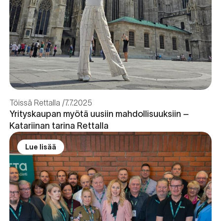
Töissä Rettalla
7.7.2025
Yrityskaupan myötä uusiin mahdollisuuksiin –
Katariinan tarina Rettalla
Lue lisää