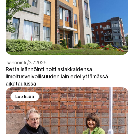
Isännöinti
3.7.2026
Retta Isännöinti hoiti asiakkaidensa
ilmoitusvelvollisuuden lain edellyttämässä
aikataulussa
Lue lisää