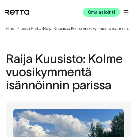
Oma asiointi
Etusivu
Töissä Rettalla
Raija Kuusisto: Kolme vuosikymmentä isännöinnin parissa
/
/
Raija Kuusisto: Kolme
vuosikymmentä
isännöinnin parissa