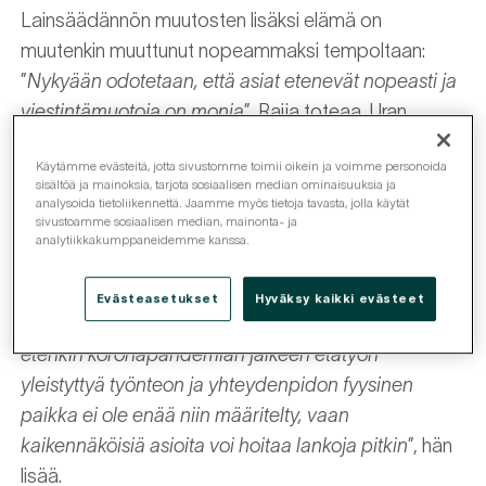
Lainsäädännön muutosten lisäksi elämä on
muutenkin muuttunut nopeammaksi tempoltaan:
”
Nykyään odotetaan, että asiat etenevät nopeasti ja
viestintämuotoja on monia
”, Raija toteaa. Uran
alkuvuosina asiakkaat asioivat isännöintitoimiston
Käytämme evästeitä, jotta sivustomme toimii oikein ja voimme personoida
kanssa puhelimitse tai käymällä paikan päällä.
sisältöä ja mainoksia, tarjota sosiaalisen median ominaisuuksia ja
Taloyhtiön laskut kannettiin kirjekuorissa pankkiin
analysoida tietoliikennettä. Jaamme myös tietoja tavasta, jolla käytät
sivustoamme sosiaalisen median, mainonta- ja
maksatukseen ja dokumentit tallennettiin mappeihin.
analytiikkakumppaneidemme kanssa.
Nykyään suurin osa asioista hoituu netin tai
sähköpostin välityksellä ja tiedot tallennetaan
Evästeasetukset
Hyväksy kaikki evästeet
järjestelmiin. ”
Järjestelmien kehittymisen myötä ja
etenkin koronapandemian jälkeen etätyön
yleistyttyä työnteon ja yhteydenpidon fyysinen
paikka ei ole enää niin määritelty, vaan
kaikennäköisiä asioita voi hoitaa lankoja pitkin
”, hän
lisää.