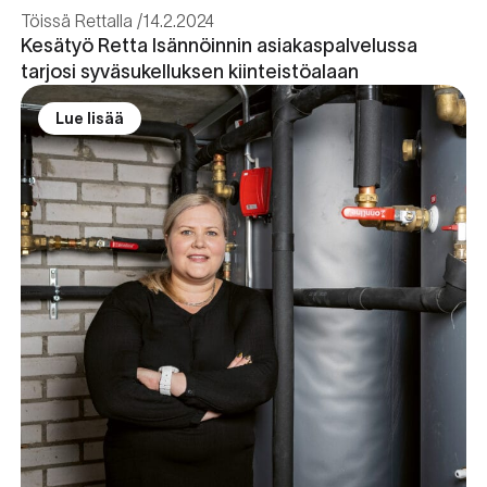
Töissä Rettalla
14.2.2024
Kesätyö Retta Isännöinnin asiakaspalvelussa
tarjosi syväsukelluksen kiinteistöalaan
Lue lisää