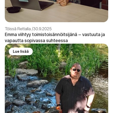
Töissä Rettalla
30.9.2025
Emma viihtyy toimistoisännöitsijänä – vastuuta ja
vapautta sopivassa suhteessa
Lue lisää