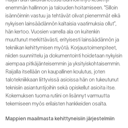
enemmän hallinnon ja talouden hoitamiseen. ”Silloin
isännöinnin vastuu ja tehtävät olivat pienemmät eikä
nykyisen lainsäädännön kaltaisia vaatimuksia ollut”,
hän kertoo. Vuosien varrella ala on kuitenkin
muuttunut merkittävästi, erityisesti lainsäädännön ja
tekniikan kehittymisen myötä. Korjaustoimenpiteet,
niiden suunnittelu ja dokumentointi hoidetaan nykyisin
aiempaa pitkäjänteisemmin ja yksityiskohtaisemmin.
Raijalla itsellään on kaupallinen koulutus, joten
talotekniikkaan liittyvissä asioissa hän on tukeutunut
teknisiin asiantuntijoihin sekä opiskellut asioita itse.
Kokemuksen tuoma rutiini on lisännyt varmuutta
tekemiseen myös erilaisten hankkeiden osalta.
Mappien maailmasta kehittyneisiin järjestelmiin