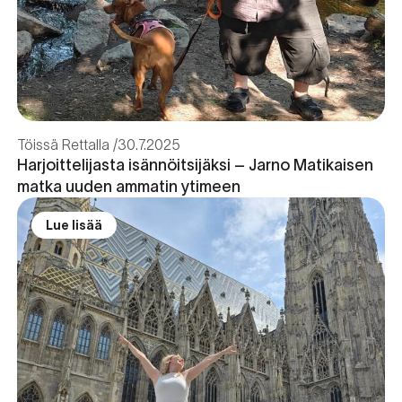
Töissä Rettalla
30.7.2025
Harjoittelijasta isännöitsijäksi – Jarno Matikaisen
matka uuden ammatin ytimeen
Lue lisää