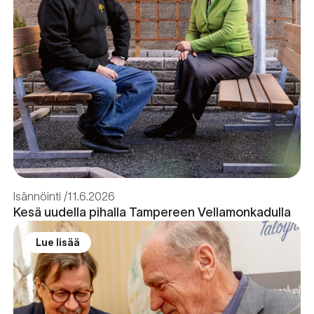
Isännöinti
11.6.2026
Kesä uudella pihalla Tampereen Vellamonkadulla
Lue lisää