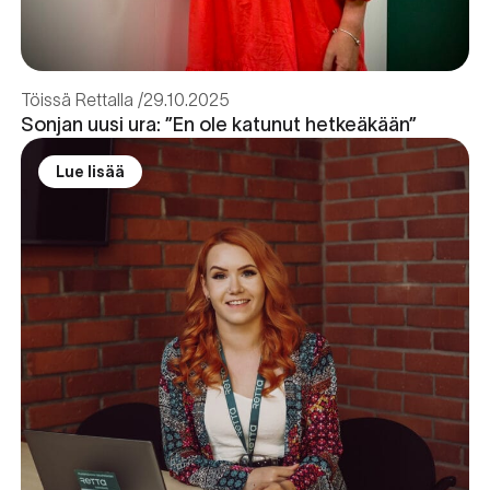
Töissä Rettalla
29.10.2025
Sonjan uusi ura: ”En ole katunut hetkeäkään”
Lue lisää