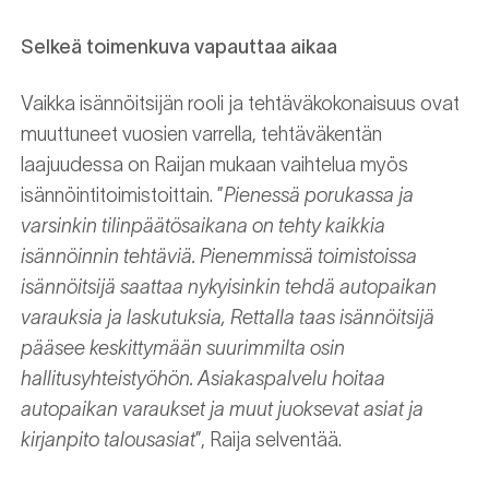
Selkeä toimenkuva vapauttaa aikaa
Vaikka isännöitsijän rooli ja tehtäväkokonaisuus ovat
muuttuneet vuosien varrella, tehtäväkentän
laajuudessa on Raijan mukaan vaihtelua myös
isännöintitoimistoittain. ”
Pienessä porukassa ja
varsinkin tilinpäätösaikana on tehty kaikkia
isännöinnin tehtäviä. Pienemmissä toimistoissa
isännöitsijä saattaa nykyisinkin tehdä autopaikan
varauksia ja laskutuksia, Rettalla taas isännöitsijä
pääsee keskittymään suurimmilta osin
hallitusyhteistyöhön. Asiakaspalvelu hoitaa
autopaikan varaukset ja muut juoksevat asiat ja
kirjanpito talousasiat
”, Raija selventää.