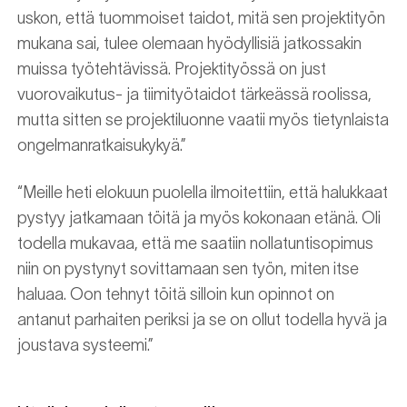
uskon, että tuommoiset taidot, mitä sen projektityön
mukana sai, tulee olemaan hyödyllisiä jatkossakin
muissa työtehtävissä. Projektityössä on just
vuorovaikutus- ja tiimityötaidot tärkeässä roolissa,
mutta sitten se projektiluonne vaatii myös tietynlaista
ongelmanratkaisukykyä.”
“Meille heti elokuun puolella ilmoitettiin, että halukkaat
pystyy jatkamaan töitä ja myös kokonaan etänä. Oli
todella mukavaa, että me saatiin nollatuntisopimus
niin on pystynyt sovittamaan sen työn, miten itse
haluaa. Oon tehnyt töitä silloin kun opinnot on
antanut parhaiten periksi ja se on ollut todella hyvä ja
joustava systeemi.”