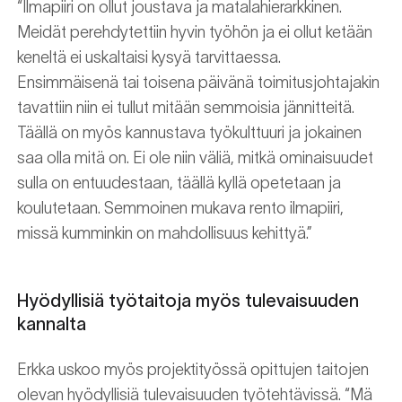
“Ilmapiiri on ollut joustava ja matalahierarkkinen.
Meidät perehdytettiin hyvin työhön ja ei ollut ketään
keneltä ei uskaltaisi kysyä tarvittaessa.
Ensimmäisenä tai toisena päivänä toimitusjohtajakin
tavattiin niin ei tullut mitään semmoisia jännitteitä.
Täällä on myös kannustava työkulttuuri ja jokainen
saa olla mitä on. Ei ole niin väliä, mitkä ominaisuudet
sulla on entuudestaan, täällä kyllä opetetaan ja
koulutetaan. Semmoinen mukava rento ilmapiiri,
missä kumminkin on mahdollisuus kehittyä.”
Hyödyllisiä työtaitoja myös tulevaisuuden
kannalta
Erkka uskoo myös projektityössä opittujen taitojen
olevan hyödyllisiä tulevaisuuden työtehtävissä. “Mä