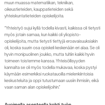
muun muassa matematiikan, tekniikan,
oikeustieteiden, kauppatieteiden sekä
yhteiskuntatieteiden opiskelijoita.
“Yhteistyö sujui kyllä todella kivasti, kaikissa oli tietysti
myös jotain samaa, kun kaikki oli yliopisto-
opiskelijoita, mutta tietysti tiettyjä eroavaisuuksiakin
oli, koska suurin osa opiskeli keskenään eri alaa. Se oli
hyvin monipuolinen joukko, mutta tultiin kaikki hyvin
toimeen toistemme kanssa. Yhteisöllisyyden
kannalta se oli myös todella mukavaa, koska pystyi
käymään esimerkiksi ruokatauoilla mielenkiintoisia
keskusteluita ja oppi tutustumaan uusiin ihmisiin, eikä
vaan saman alan opiskelijoihin.”
Avoimella asenteella kohti työn