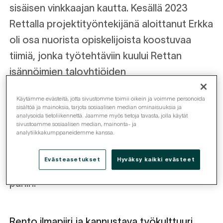
sisäisen vinkkaajan kautta. Kesällä 2023
Rettalla projektityöntekijänä aloittanut Erkka
oli osa nuorista opiskelijoista koostuvaa
tiimiä, jonka työtehtäviin kuului Rettan
isännöimien taloyhtiöiden
osakerekisteritietojen siirtäminen
Käytämme evästeitä, jotta sivustomme toimii oikein ja voimme personoida
maanmittauslaitoksen sähköiseen
sisältöä ja mainoksia, tarjota sosiaalisen median ominaisuuksia ja
analysoida tietoliikennettä. Jaamme myös tietoja tavasta, jolla käytät
järjestelmään. Eri tiedekunnista tulevien
sivustoamme sosiaalisen median, mainonta- ja
analytiikkakumppaneidemme kanssa.
opiskelijoiden tiimi suoriutui tehtävästä
odotettua nopeammin ja siirtyi kesän aikana
Evästeasetukset
Hyväksy kaikki evästeet
työskentelemään mm. integraatioprojektien
pariin.
Rento ilmapiiri ja kannustava työkulttuuri