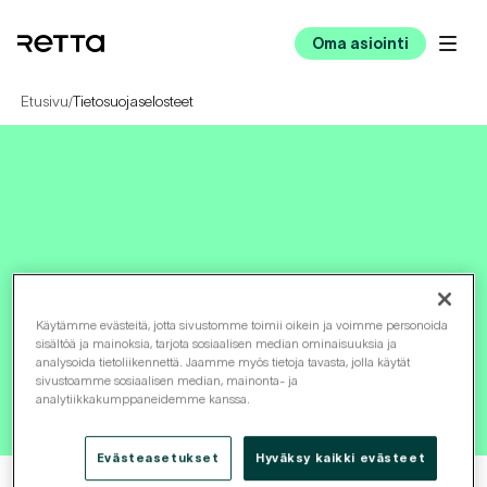
Oma asiointi
Etusivu
Tietosuojaselosteet
/
Käytämme evästeitä, jotta sivustomme toimii oikein ja voimme personoida
sisältöä ja mainoksia, tarjota sosiaalisen median ominaisuuksia ja
Tietosuojaselosteet
analysoida tietoliikennettä. Jaamme myös tietoja tavasta, jolla käytät
sivustoamme sosiaalisen median, mainonta- ja
analytiikkakumppaneidemme kanssa.
Evästeasetukset
Hyväksy kaikki evästeet