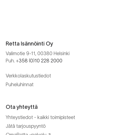
Retta Isännöinti Oy
Valimotie 9-11, 00380 Helsinki
Puh. +
358 (0)10 228 2000
Verkkolaskutustiedot
Puheluhinnat
Ota yhteyttä
Yhteystiedot - kaikki toimipisteet
Jätä tarjouspyyntö
OmaRetta -palvelu