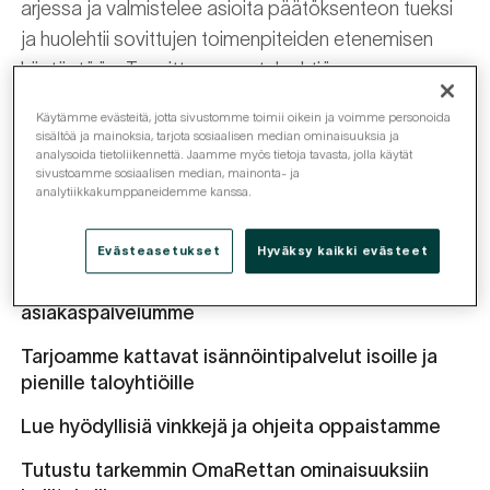
arjessa ja valmistelee asioita päätöksenteon tueksi
ja huolehtii sovittujen toimenpiteiden etenemisen
käytäntöön. Tavoitteena on taloyhtiön arvon
säilyminen ja kehittyminen hallitusti.
Käytämme evästeitä, jotta sivustomme toimii oikein ja voimme personoida
sisältöä ja mainoksia, tarjota sosiaalisen median ominaisuuksia ja
analysoida tietoliikennettä. Jaamme myös tietoja tavasta, jolla käytät
sivustoamme sosiaalisen median, mainonta- ja
analytiikkakumppaneidemme kanssa.
OmaRetta-palvelussa voit tarkastella taloyhtiön
Siirry taloyhtiönne OmaRetta-palveluun
asioita reaaliaikaisesti
Evästeasetukset
Hyväksy kaikki evästeet
Täältä löydät etsimäsi yhteystiedot ja tavoitat
Löydä etsimäsi yhteystiedot
asiakaspalvelumme
Tarjoamme kattavat isännöintipalvelut isoille ja
Tutustu isännöintipalveluihimme
pienille taloyhtiöille
Lue hyödyllisiä vinkkejä ja ohjeita oppaistamme
Tutustu oppaisiimme
Tutustu tarkemmin OmaRettan ominaisuuksiin
OmaRetta tutuksi