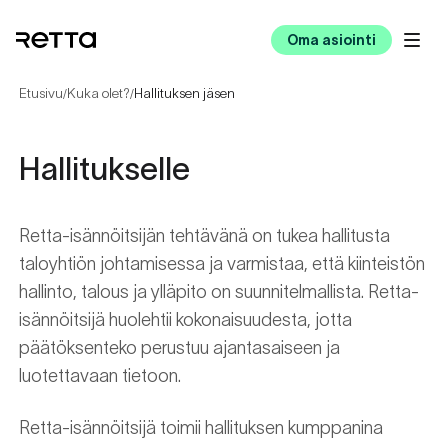
Oma asiointi
Etusivu
Kuka olet?
Hallituksen jäsen
/
/
Hallitukselle
Retta-isännöitsijän tehtävänä on tukea hallitusta
taloyhtiön johtamisessa ja varmistaa, että kiinteistön
hallinto, talous ja ylläpito on suunnitelmallista. Retta-
isännöitsijä huolehtii kokonaisuudesta, jotta
päätöksenteko perustuu ajantasaiseen ja
luotettavaan tietoon.
Retta-isännöitsijä toimii hallituksen kumppanina