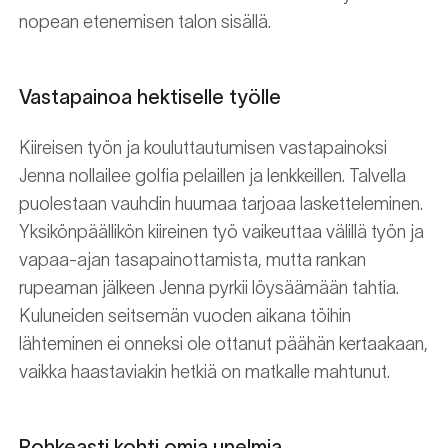
nopean etenemisen talon sisällä.
Vastapainoa hektiselle työlle
Kiireisen työn ja kouluttautumisen vastapainoksi
Jenna nollailee golfia pelaillen ja lenkkeillen. Talvella
puolestaan vauhdin huumaa tarjoaa lasketteleminen.
Yksikönpäällikön kiireinen työ vaikeuttaa välillä työn ja
vapaa-ajan tasapainottamista, mutta rankan
rupeaman jälkeen Jenna pyrkii löysäämään tahtia.
Kuluneiden seitsemän vuoden aikana töihin
lähteminen ei onneksi ole ottanut päähän kertaakaan,
vaikka haastaviakin hetkiä on matkalle mahtunut.
Rohkeasti kohti omia unelmia