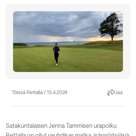
Töissä Rettalla
15.4.2024
Jaa
Satakuntalaisen Jenna Tammisen urapolku
Rettalla on ollut vauhdikas matka. Isännöitsijänä