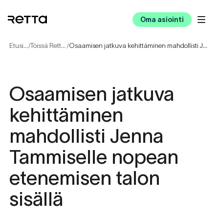
Oma asiointi
Etusivu
Töissä Rettalla
Osaamisen jatkuva kehittäminen mahdollisti Jenna Tammiselle nopean etenemisen talon sisällä
/
/
Osaamisen jatkuva
kehittäminen
mahdollisti Jenna
Tammiselle nopean
etenemisen talon
sisällä