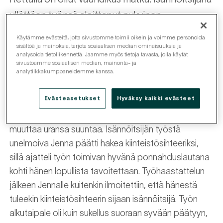
yllättäen työnsä aloittanut nykyinen
yksikönpäällikkö vastaa Rettan Porin, Rauman ja
Käytämme evästeitä, jotta sivustomme toimii oikein ja voimme personoida
Kankaanpään isännöitsijätoimistoista.
sisältöä ja mainoksia, tarjota sosiaalisen median ominaisuuksia ja
analysoida tietoliikennettä. Jaamme myös tietoja tavasta, jolla käytät
sivustoamme sosiaalisen median, mainonta- ja
analytiikkakumppaneidemme kanssa.
Ennen kiinteistöalalle tuloaan Jenna työskenteli
viitisentoista vuotta Osuuskauppa Keulalla ja suoritti
Evästeasetukset
Hyväksy kaikki evästeet
työn ohessa ammattikorkeakoulututkinnon. Tämän
jälkeen perheeseen syntyivät lapset ja Jenna halusi
muuttaa uransa suuntaa. Isännöitsijän työstä
unelmoiva Jenna päätti hakea kiinteistösihteeriksi,
sillä ajatteli työn toimivan hyvänä ponnahduslautana
kohti hänen lopullista tavoitettaan. Työhaastattelun
jälkeen Jennalle kuitenkin ilmoitettiin, että hänestä
tuleekin kiinteistösihteerin sijaan isännöitsijä. Työn
alkutaipale oli kuin sukellus suoraan syvään päätyyn,