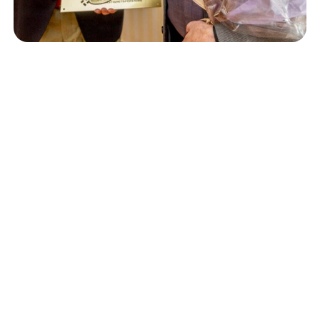
Isännöinti
10.6.2026
Porvoon korjausrakentamiskilpailun voitto meni
Kevätkumpuun
Retta Isännöinti Oy
Valimotie 9-11, 00380 Helsinki
Puh. +
358 (0)10 228 2000