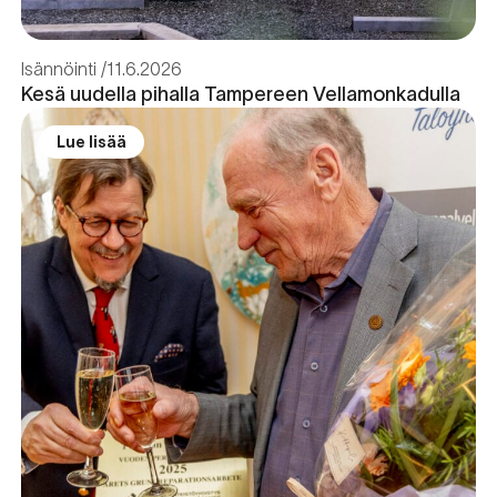
Isännöinti
11.6.2026
Kesä uudella pihalla Tampereen Vellamonkadulla
Lue lisää