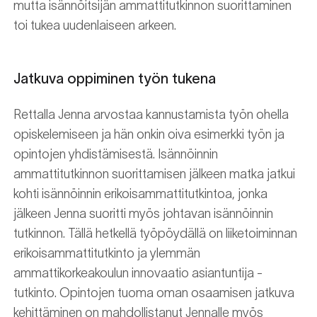
mutta isännöitsijän ammattitutkinnon suorittaminen
toi tukea uudenlaiseen arkeen.
Jatkuva oppiminen työn tukena
Rettalla Jenna arvostaa kannustamista työn ohella
opiskelemiseen ja hän onkin oiva esimerkki työn ja
opintojen yhdistämisestä. Isännöinnin
ammattitutkinnon suorittamisen jälkeen matka jatkui
kohti isännöinnin erikoisammattitutkintoa, jonka
jälkeen Jenna suoritti myös johtavan isännöinnin
tutkinnon. Tällä hetkellä työpöydällä on liiketoiminnan
erikoisammattitutkinto ja ylemmän
ammattikorkeakoulun innovaatio asiantuntija -
tutkinto. Opintojen tuoma oman osaamisen jatkuva
kehittäminen on mahdollistanut Jennalle myös