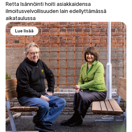
Retta Isännöinti hoiti asiakkaidensa
ilmoitusvelvollisuuden lain edellyttämässä
aikataulussa
Lue lisää