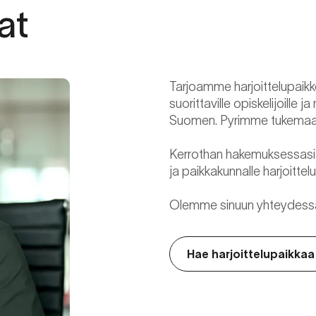
at
Tarjoamme harjoittelupaikko
suorittaville opiskelijoille j
Suomen. Pyrimme tukemaan h
Kerrothan hakemuksessasi 
ja paikkakunnalle harjoittel
Olemme sinuun yhteydessä mi
Hae harjoittelupaikkaa