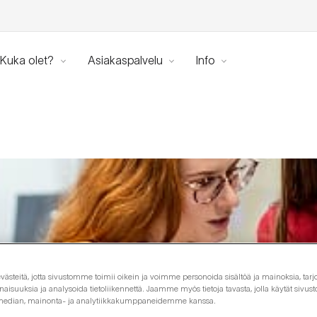
Kuka olet?
Asiakaspalvelu
Info
steitä, jotta sivustomme toimii oikein ja voimme personoida sisältöä ja mainoksia, tarjo
isuuksia ja analysoida tietoliikennettä. Jaamme myös tietoja tavasta, jolla käytät siv
 median, mainonta- ja analytiikkakumppaneidemme kanssa.