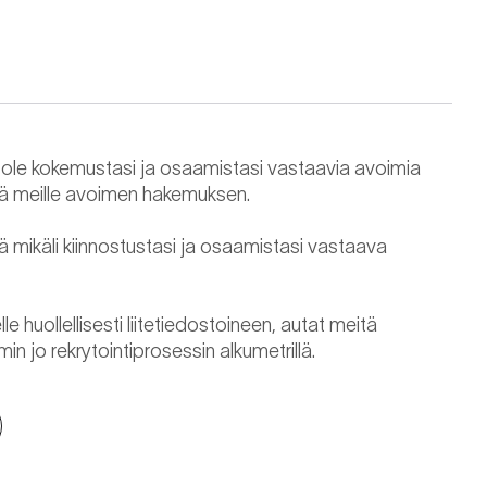
ellä ole kokemustasi ja osaamistasi vastaavia avoimia
ää meille avoimen hakemuksen.
mikäli kiinnostustasi ja osaamistasi vastaava
e huollellisesti liitetiedostoineen, autat meitä
 jo rekrytointiprosessin alkumetrillä.