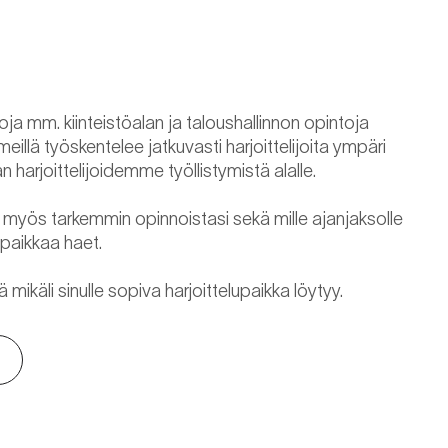
ja mm. kiinteistöalan ja taloushallinnon opintoja
a meillä työskentelee jatkuvasti harjoittelijoita ympäri
arjoittelijoidemme työllistymistä alalle.
myös tarkemmin opinnoistasi sekä mille ajanjaksolle
upaikkaa haet.
käli sinulle sopiva harjoittelupaikka löytyy.