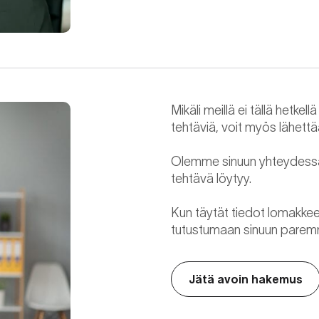
Mikäli meillä ei tällä hetk
tehtäviä, voit myös lähett
Olemme sinuun yhteydessä 
tehtävä löytyy.
Kun täytät tiedot lomakkeell
tutustumaan sinuun paremmin
Jätä avoin hakemus