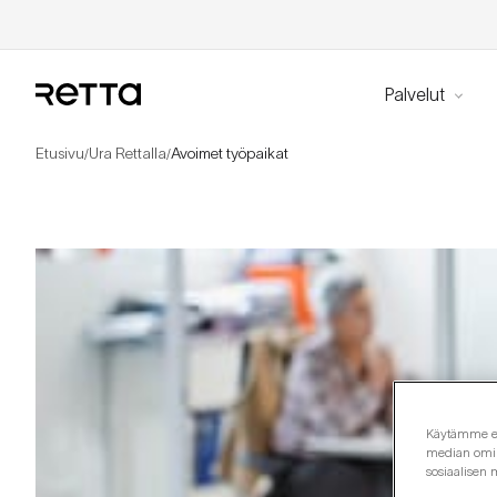
Palvelut
Etusivu
Ura Rettalla
Avoimet työpaikat
/
/
Käytämme evä
median omina
sosiaalisen