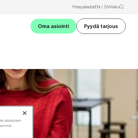
Haku
Yhteystiedot
EN
SV
Oma asiointi
Pyydä tarjous
ta sosiaalisen
ustoamme