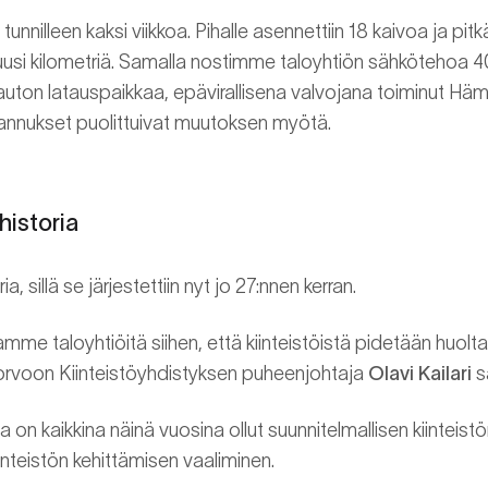
nnilleen kaksi viikkoa. Pihalle asennettiin 18 kaivoa ja pitkäl
 kuusi kilometriä. Samalla nostimme taloyhtiön sähkötehoa 
ton latauspaikkaa, epävirallisena valvojana toiminut Hämä
annukset puolittuivat muutoksen myötä.
 historia
ria, sillä se järjestettiin nyt jo 27:nnen kerran.
 taloyhtiöitä siihen, että kiinteistöistä pidetään huolta
 Porvoon Kiinteistöyhdistyksen puheenjohtaja
Olavi Kailari
s
 on kaikkina näinä vuosina ollut suunnitelmallisen kiinteist
nteistön kehittämisen vaaliminen.