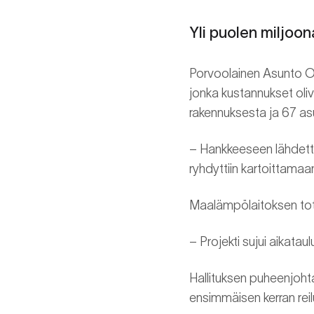
Yli puolen miljo
Porvoolainen Asunto Oy
jonka kustannukset oli
rakennuksesta ja 67 as
– Hankkeeseen lähdetti
ryhdyttiin kartoittamaa
Maalämpölaitoksen tote
– Projekti sujui aikatau
Hallituksen puheenjoht
ensimmäisen kerran reilu