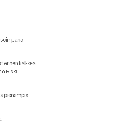
e isoimpana
at ennen kaikkea
o Riski
ös pienempiä
a.