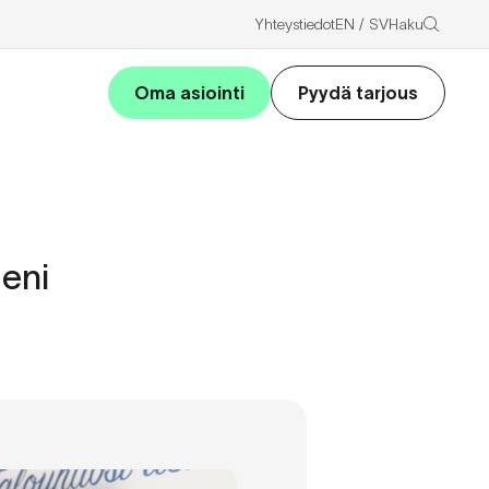
Haku
Yhteystiedot
EN
SV
Oma asiointi
Pyydä tarjous
meni