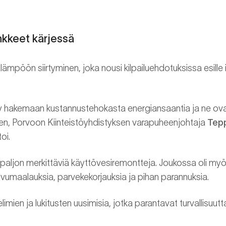
kkeet kärjessä
lämpöön siirtyminen, joka nousi kilpailuehdotuksissa esill
ty hakemaan kustannustehokasta energiansaantia ja ne ov
teen, Porvoon Kiinteistöyhdistyksen varapuheenjohtaja
Tepp
oi.
paljon merkittäviä käyttövesiremontteja. Joukossa oli my
sivumaalauksia, parvekekorjauksia ja pihan parannuksia.
limien ja lukitusten uusimisia, jotka parantavat turvallisuutt