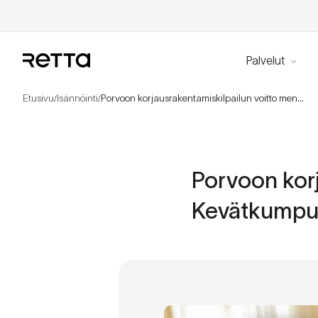
Palvelut
Etusivu
Isännöinti
Porvoon korjausrakentamiskilpailun voitto meni Kevätkumpuun
/
/
Porvoon korj
Kevätkump