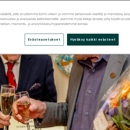
steitä, jotta sivustomme toimii oikein ja voimme personoida sisältöä ja mainoksia, tarjo
isuuksia ja analysoida tietoliikennettä. Jaamme myös tietoja tavasta, jolla käytät siv
 median, mainonta- ja analytiikkakumppaneidemme kanssa.
Evästeasetukset
Hyväksy kaikki evästeet