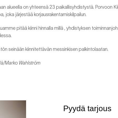
maan alueella on yhteensä 23 paikallisyhdistystä. Porvoon Kii
, joka järjestää korjausrakentamiskilpailun.
uamme pitää kiinni hinnalla millä , yhdistyksen toiminnanjo
dessa.
istön seinään kiinnitettävän messinkisen palkintolaatan.
äylä/Marko Wahlström