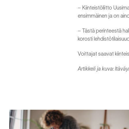
– Kiinteistöliitto Uusi
ensimmäinen ja on ainoa
– Tästä perinteestä hal
korosti lehdistötilaisuu
Voittajat saavat kiinte
Artikkeli ja kuva: Itäv