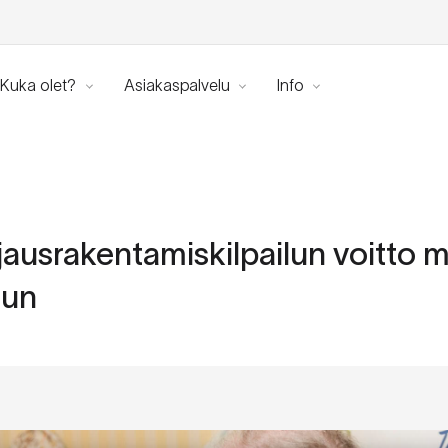
Kuka olet?
Asiakaspalvelu
Info
ausrakentamiskilpailun voitto 
uun