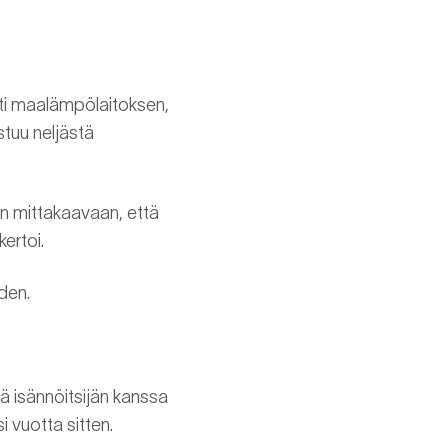
tti maalämpölaitoksen,
tuu neljästä
n mittakaavaan, että
kertoi.
den.
 isännöitsijän kanssa
i vuotta sitten.