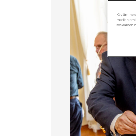
Käytämme evä
median omina
sosiaalisen