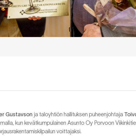
er Gustavson
ja taloyhtiön hallituksen puheenjohtaja
Toiv
lla, kun kevätkumpulainen Asunto Oy Porvoon Viikinkitie 5
rjausrakentamiskilpailun voittajaksi.