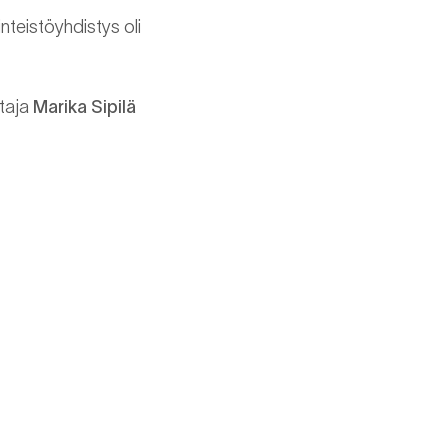
nteistöyhdistys oli
htaja
Marika Sipilä