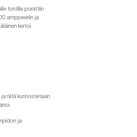
le tontille porattiin
400 amppeeriin ja
läinen kertoi.
 ja niitä kunnostetaan
anoi.
önpidon ja