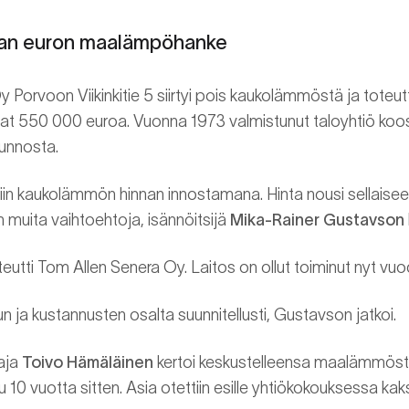
onan euron maalämpöhanke
 Porvoon Viikinkitie 5 siirtyi pois kaukolämmöstä ja toteu
vat 550 000 euroa. Vuonna 1973 valmistunut taloyhtiö koos
unnosta.
in kaukolämmön hinnan innostamana. Hinta nousi sellaisee
n muita vaihtoehtoja, isännöitsijä
Mika-Rainer Gustavson
utti Tom Allen Senera Oy. Laitos on ollut toiminut nyt vuo
lun ja kustannusten osalta suunnitellusti, Gustavson jatkoi.
aja
Toivo Hämäläinen
kertoi keskustelleensa maalämmöstä
 10 vuotta sitten. Asia otettiin esille yhtiökokouksessa kaks