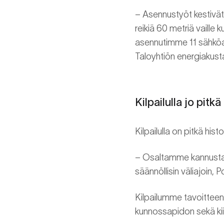
– Asennustyöt kestivät tu
reikiä 60 metriä vaille
asennutimme 11 sähköau
Taloyhtiön energiakust
Kilpailulla jo pitkä
Kilpailulla on pitkä histo
– Osaltamme kannustamme
säännöllisin väliajoin,
Kilpailumme tavoitteena
kunnossapidon sekä kii