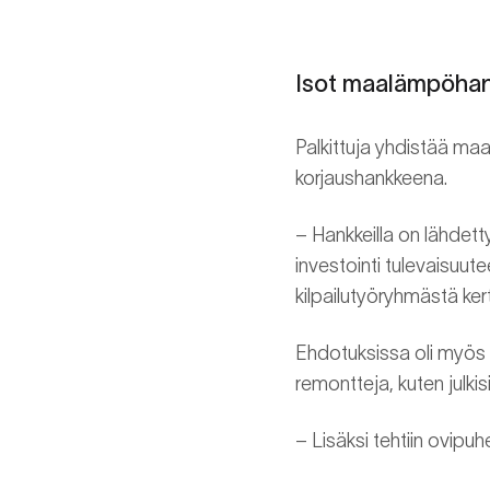
Isot maalämpöhan
Palkittuja yhdistää maa
korjaushankkeena.
– Hankkeilla on lähdet
investointi tulevaisuu
kilpailutyöryhmästä kert
Ehdotuksissa oli myös 
remontteja, kuten julki
– Lisäksi tehtiin ovipuhe