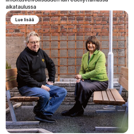
aikataulussa
Lue lisää