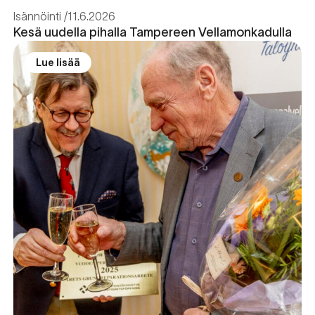
Isännöinti
11.6.2026
Kesä uudella pihalla Tampereen Vellamonkadulla
Lue lisää