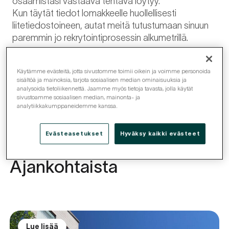
osaamistasi vastaava tehtävä löytyy.
Kun täytät tiedot lomakkeelle huollellisesti
liitetiedostoineen, autat meitä tutustumaan sinuun
paremmin jo rekrytointiprosessin alkumetrillä.
Käytämme evästeitä, jotta sivustomme toimii oikein ja voimme personoida
Jätä avoin hakemus
sisältöä ja mainoksia, tarjota sosiaalisen median ominaisuuksia ja
analysoida tietoliikennettä. Jaamme myös tietoja tavasta, jolla käytät
sivustoamme sosiaalisen median, mainonta- ja
analytiikkakumppaneidemme kanssa.
Evästeasetukset
Hyväksy kaikki evästeet
Ajankohtaista
Lue lisää