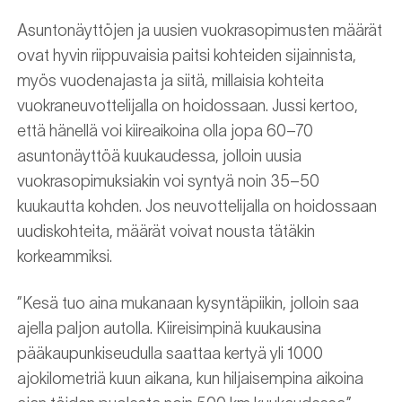
Asuntonäyttöjen ja uusien vuokrasopimusten määrät
ovat hyvin riippuvaisia paitsi kohteiden sijainnista,
myös vuodenajasta ja siitä, millaisia kohteita
vuokraneuvottelijalla on hoidossaan. Jussi kertoo,
että hänellä voi kiireaikoina olla jopa 60–70
asuntonäyttöä kuukaudessa, jolloin uusia
vuokrasopimuksiakin voi syntyä noin 35–50
kuukautta kohden. Jos neuvottelijalla on hoidossaan
uudiskohteita, määrät voivat nousta tätäkin
korkeammiksi.
”Kesä tuo aina mukanaan kysyntäpiikin, jolloin saa
ajella paljon autolla. Kiireisimpinä kuukausina
pääkaupunkiseudulla saattaa kertyä yli 1000
ajokilometriä kuun aikana, kun hiljaisempina aikoina