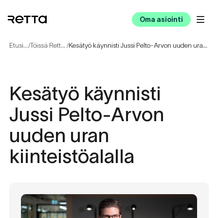
Oma asiointi
Etusivu
Töissä Rettalla
Kesätyö käynnisti Jussi Pelto-Arvon uuden uran kiinteistöalalla
/
/
Kesätyö käynnisti
Jussi Pelto-Arvon
uuden uran
kiinteistöalalla