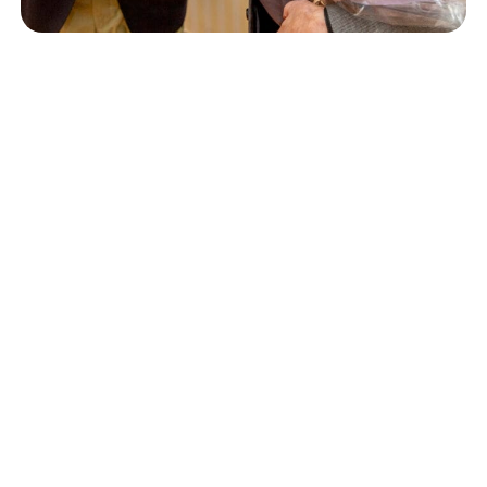
Isännöinti
10.6.2026
Porvoon korjausrakentamiskilpailun voitto meni
Kevätkumpuun
Retta Isännöinti Oy
Valimotie 9-11, 00380 Helsinki
Puh. +
358 (0)10 228 2000
Verkkolaskutustiedot