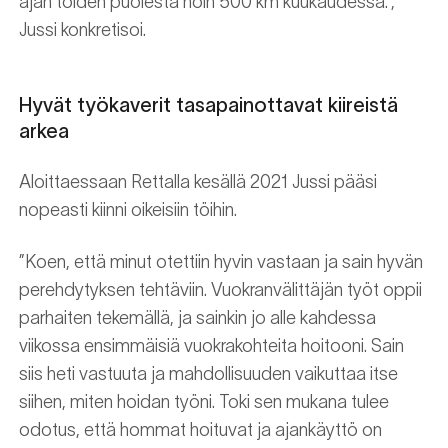
ajan töiden puolesta noin 500 km kuukaudessa.”,
Jussi konkretisoi.
Hyvät työkaverit tasapainottavat kiireistä
arkea
Aloittaessaan Rettalla kesällä 2021 Jussi pääsi
nopeasti kiinni oikeisiin töihin.
”Koen, että minut otettiin hyvin vastaan ja sain hyvän
perehdytyksen tehtäviin. Vuokranvälittäjän työt oppii
parhaiten tekemällä, ja sainkin jo alle kahdessa
viikossa ensimmäisiä vuokrakohteita hoitooni. Sain
siis heti vastuuta ja mahdollisuuden vaikuttaa itse
siihen, miten hoidan työni. Toki sen mukana tulee
odotus, että hommat hoituvat ja ajankäyttö on