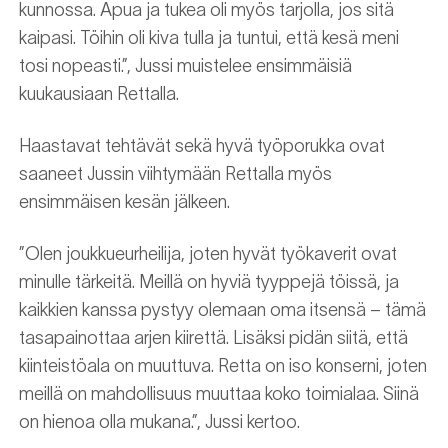
kunnossa. Apua ja tukea oli myös tarjolla, jos sitä
kaipasi. Töihin oli kiva tulla ja tuntui, että kesä meni
tosi nopeasti.”, Jussi muistelee ensimmäisiä
kuukausiaan Rettalla.
Haastavat tehtävät sekä hyvä työporukka ovat
saaneet Jussin viihtymään Rettalla myös
ensimmäisen kesän jälkeen.
”Olen joukkueurheilija, joten hyvät työkaverit ovat
minulle tärkeitä. Meillä on hyviä tyyppejä töissä, ja
kaikkien kanssa pystyy olemaan oma itsensä – tämä
tasapainottaa arjen kiirettä. Lisäksi pidän siitä, että
kiinteistöala on muuttuva. Retta on iso konserni, joten
meillä on mahdollisuus muuttaa koko toimialaa. Siinä
on hienoa olla mukana.”, Jussi kertoo.