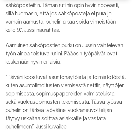
sähköposteihin. Tämän rutiinin opin hyvin nopeasti,
sillä huomasin, että jos sähköposteja ei pura jo
varhain aamusta, puhelin alkaa soida viimeistään
kello 9.”, Jussi naurahtaa.
Aamuinen sähköpostien purku on Jussin vaihtelevan
työn ainoa toistuva rutiini. Pääosin työpäivät ovat
keskenään hyvin erilaisia.
”Päiväni koostuvat asuntonäytöistä ja toimistotöistä,
kuten asuntoilmoitusten viemisestä nettiin, näyttöjen
sopimisesta, sopimuspapereiden valmisteluista
sekä vuokrasopimusten tekemisestä. Tässä työssä
puhelin on tärkeä työväline: vuokraneuvottelijan
täytyy uskaltaa soittaa asiakkaille ja vastata
puhelimeen.”, Jussi kuvailee.