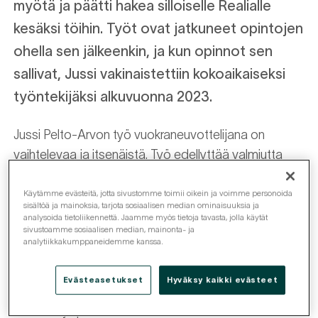
myötä ja päätti hakea silloiselle Realialle
kesäksi töihin. Työt ovat jatkuneet opintojen
ohella sen jälkeenkin, ja kun opinnot sen
sallivat, Jussi vakinaistettiin kokoaikaiseksi
työntekijäksi alkuvuonna 2023.
Jussi Pelto-Arvon työ vuokraneuvottelijana on
vaihtelevaa ja itsenäistä. Työ edellyttää valmiutta
johtaa omaa työtään sekä kykyä olla tekemisissä
erilaisten asiakkaiden kanssa. Jussilla on hoidossaan
Käytämme evästeitä, jotta sivustomme toimii oikein ja voimme personoida
sisältöä ja mainoksia, tarjota sosiaalisen median ominaisuuksia ja
vuokra-asuntoja seniorikohteista opiskelija-
analysoida tietoliikennettä. Jaamme myös tietoja tavasta, jolla käytät
sivustoamme sosiaalisen median, mainonta- ja
asuntoihin, joten asiakkaiden tilanteet ja tarpeet
analytiikkakumppaneidemme kanssa.
vaihtelevat suuresti. Kaikkia asiakkaita on pystyttävä
palvelemaan korkealla ammattitaidolla.
Evästeasetukset
Hyväksy kaikki evästeet
”Aloitan työpäiväni aina vastaamalla asiakkaiden