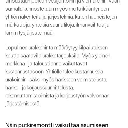
ainoastaan pelkkiin vesijohtoihin ja viemäreihin, vaan
samalla kunnostetaan myös muita ikääntyneen
yhtiön rakenteita ja järjestelmiä, kuten huoneistojen
märkätiloja, yhteisiä saunatiloja, ilmanvaihtoa ja
lämmitysjärjestelmää.
Lopullinen urakkahinta määräytyy kilpailutuksen
kautta saatavilla urakkatarjouksilla. Myös yleinen
markkina- ja taloustilanne vaikuttavat
kustannustasoon. Yhtiölle tulee kustannuksia
urakoinnin lisäksi myös hankkeen valmistelusta,
hanke- ja korjaussuunnittelusta,
rakennuttamistoimista ja korjaustyön valvonnan
järjestämisestä.
Näin putkiremontti vaikuttaa asumiseen