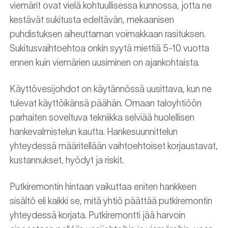
viemärit ovat vielä kohtuullisessa kunnossa, jotta ne
kestävät sukitusta edeltävän, mekaanisen
puhdistuksen aiheuttaman voimakkaan rasituksen.
Sukitusvaihtoehtoa onkin syytä miettiä 5-10 vuotta
ennen kuin viemärien uusiminen on ajankohtaista.
Käyttövesijohdot on käytännössä uusittava, kun ne
tulevat käyttöikänsä päähän. Omaan taloyhtiöön
parhaiten soveltuva tekniikka selviää huolellisen
hankevalmistelun kautta. Hankesuunnittelun
yhteydessä määritellään vaihtoehtoiset korjaustavat,
kustannukset, hyödyt ja riskit.
Putkiremontin hintaan vaikuttaa eniten hankkeen
sisältö eli kaikki se, mitä yhtiö päättää putkiremontin
yhteydessä korjata. Putkiremontti jää harvoin