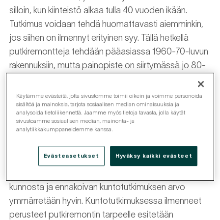
silloin, kun kiinteistö alkaa tulla 40 vuoden ikään.
Tutkimus voidaan tehdä huomattavasti aiemminkin,
jos siihen on ilmennyt erityinen syy. Tällä hetkellä
putkiremontteja tehdään pääasiassa 1960-70-luvun
rakennuksiin, mutta painopiste on siirtymässä jo 80-
luvulla rakennettuihin kiinteistöihin.
Käytämme evästeitä, jotta sivustomme toimii oikein ja voimme personoida
Putkiremonttihankkeen aloitus perustuu aina
sisältöä ja mainoksia, tarjota sosiaalisen median ominaisuuksia ja
analysoida tietoliikennettä. Jaamme myös tietoja tavasta, jolla käytät
kuntotutkimuksessa todetulle tarpeelle. Mikäli
sivustoamme sosiaalisen median, mainonta- ja
analytiikkakumppaneidemme kanssa.
tutkimusta ei ole tehty ennakoiden, tarve saatetaan
pahimmassa tapauksessa todeta vasta silloin, kun
Evästeasetukset
Hyväksy kaikki evästeet
putket jo vuotavat. Nykyisin isännöitsijä ja hallituksen
jäsenet ovat erinomaisesti perillä rakennusten
kunnosta ja ennakoivan kuntotutkimuksen arvo
ymmärretään hyvin. Kuntotutkimuksessa ilmenneet
perusteet putkiremontin tarpeelle esitetään