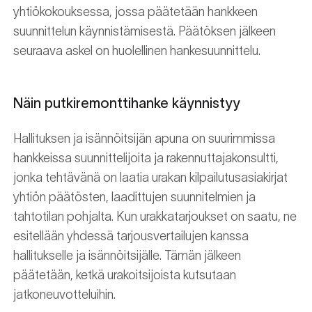
yhtiökokouksessa, jossa päätetään hankkeen
suunnittelun käynnistämisestä. Päätöksen jälkeen
seuraava askel on huolellinen hankesuunnittelu.
Näin putkiremonttihanke käynnistyy
Hallituksen ja isännöitsijän apuna on suurimmissa
hankkeissa suunnittelijoita ja rakennuttajakonsultti,
jonka tehtävänä on laatia urakan kilpailutusasiakirjat
yhtiön päätösten, laadittujen suunnitelmien ja
tahtotilan pohjalta. Kun urakkatarjoukset on saatu, ne
esitellään yhdessä tarjousvertailujen kanssa
hallitukselle ja isännöitsijälle. Tämän jälkeen
päätetään, ketkä urakoitsijoista kutsutaan
jatkoneuvotteluihin.