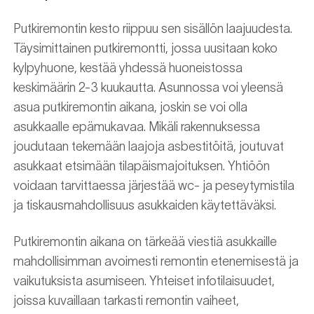
Putkiremontin kesto riippuu sen sisällön laajuudesta.
Täysimittainen putkiremontti, jossa uusitaan koko
kylpyhuone, kestää yhdessä huoneistossa
keskimäärin 2-3 kuukautta. Asunnossa voi yleensä
asua putkiremontin aikana, joskin se voi olla
asukkaalle epämukavaa. Mikäli rakennuksessa
joudutaan tekemään laajoja asbestitöitä, joutuvat
asukkaat etsimään tilapäismajoituksen. Yhtiöön
voidaan tarvittaessa järjestää wc- ja peseytymistila
ja tiskausmahdollisuus asukkaiden käytettäväksi.
Putkiremontin aikana on tärkeää viestiä asukkaille
mahdollisimman avoimesti remontin etenemisestä ja
vaikutuksista asumiseen. Yhteiset infotilaisuudet,
joissa kuvaillaan tarkasti remontin vaiheet,