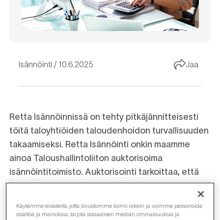
Isännöinti
10.6.2025
Jaa
Retta Isännöinnissä on tehty pitkäjännitteisesti
töitä taloyhtiöiden taloudenhoidon turvallisuuden
takaamiseksi. Retta Isännöinti onkin maamme
ainoa Taloushallintoliiton auktorisoima
isännöintitoimisto. Auktorisointi tarkoittaa, että
Rettan talouspalvelut ja käytössä olevat prosessit
täyttävät tiukat laatukriteerit.
Käytämme evästeitä, jotta sivustomme toimii oikein ja voimme personoida
sisältöä ja mainoksia, tarjota sosiaalisen median ominaisuuksia ja