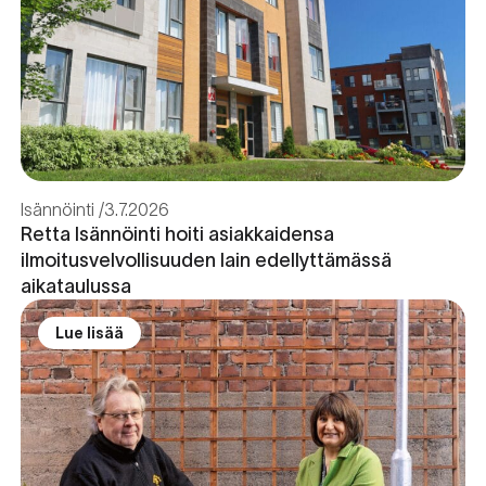
Isännöinti
3.7.2026
Retta Isännöinti hoiti asiakkaidensa
ilmoitusvelvollisuuden lain edellyttämässä
aikataulussa
Lue lisää