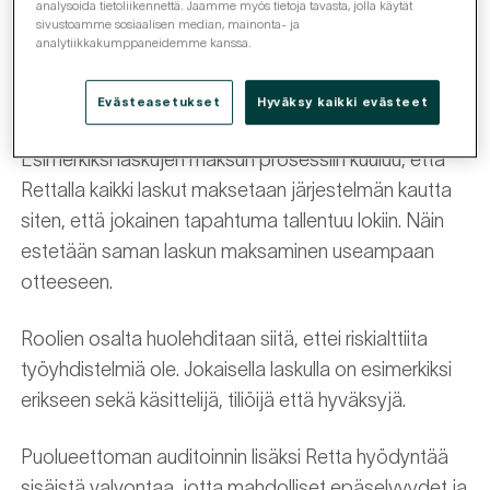
analysoida tietoliikennettä. Jaamme myös tietoja tavasta, jolla käytät
Automaatiota hyödyntävät prosessit, sähköiset
sivustoamme sosiaalisen median, mainonta- ja
järjestelmät ja työntekijöiden tarkka roolitus
analytiikkakumppaneidemme kanssa.
varmistavat, että talousasiat hoidetaan Rettalla
oikein.
Evästeasetukset
Hyväksy kaikki evästeet
Esimerkiksi laskujen maksun prosessiin kuuluu, että
Rettalla kaikki laskut maksetaan järjestelmän kautta
siten, että jokainen tapahtuma tallentuu lokiin. Näin
estetään saman laskun maksaminen useampaan
otteeseen.
Roolien osalta huolehditaan siitä, ettei riskialttiita
työyhdistelmiä ole. Jokaisella laskulla on esimerkiksi
erikseen sekä käsittelijä, tiliöijä että hyväksyjä.
Puolueettoman auditoinnin lisäksi Retta hyödyntää
sisäistä valvontaa, jotta mahdolliset epäselvyydet ja