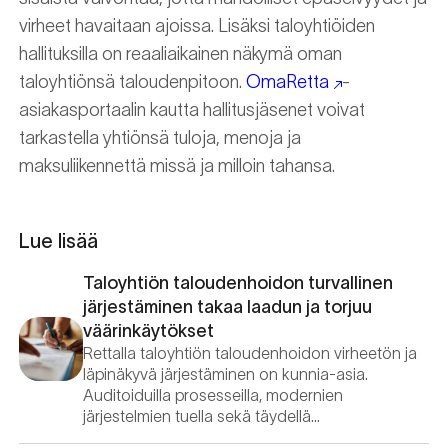
virheet havaitaan ajoissa. Lisäksi taloyhtiöiden
hallituksilla on reaaliaikainen näkymä oman
taloyhtiönsä taloudenpitoon.
OmaRetta
-
asiakasportaalin kautta hallitusjäsenet voivat
tarkastella yhtiönsä tuloja, menoja ja
maksuliikennettä missä ja milloin tahansa.
Lue lisää
Taloyhtiön taloudenhoidon turvallinen
järjestäminen takaa laadun ja torjuu
väärinkäytökset
Rettalla taloyhtiön taloudenhoidon virheetön ja
läpinäkyvä järjestäminen on kunnia-asia.
Auditoiduilla prosesseilla, modernien
järjestelmien tuella sekä täydellä…