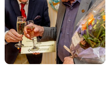
Isännöinti
10.6.2026
Porvoon korjausrakentamiskilpailun voitto meni
Kevätkumpuun