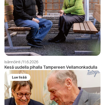
Isännöinti
11.6.2026
Kesä uudella pihalla Tampereen Vellamonkadulla
Lue lisää