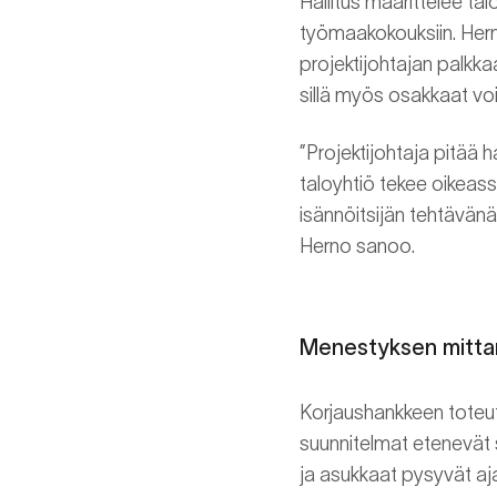
Hallitus määrittelee ta
työmaakokouksiin. Hern
projektijohtajan palkka
sillä myös osakkaat voi
”Projektijohtaja pitää 
taloyhtiö tekee oikeass
isännöitsijän tehtävänä
Herno sanoo.
Menestyksen mittar
Korjaushankkeen toteutu
suunnitelmat etenevät 
ja asukkaat pysyvät aja