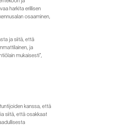
sentekoon ja
a harkita erillisen
rakennusalan osaaminen,
a ja siitä, että
mattilainen, ja
tiölain mukaisesti”,
tuntijoiden kanssa, että
 siitä, että osakkaat
aadullisesta