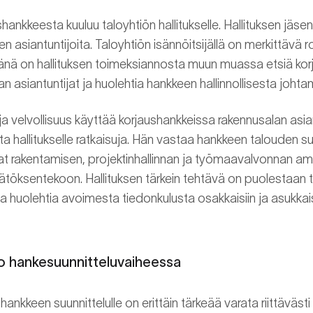
ankkeesta kuuluu taloyhtiön hallitukselle. Hallituksen jäsen
en asiantuntijoita. Taloyhtiön isännöitsijällä on merkittävä ro
änä on hallituksen toimeksiannosta muun muassa etsiä kor
n asiantuntijat ja huolehtia hankkeen hallinnollisesta johta
 ja velvollisuus käyttää korjaushankkeissa rakennusalan asian
ota hallitukselle ratkaisuja. Hän vastaa hankkeen talouden s
t rakentamisen, projektinhallinnan ja työmaavalvonnan amm
päätöksentekoon. Hallituksen tärkein tehtävä on puolestaan 
 huolehtia avoimesta tiedonkulusta osakkaisiin ja asukkais
o hankesuunnitteluvaiheessa
nkkeen suunnittelulle on erittäin tärkeää varata riittävästi