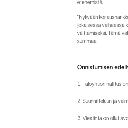
etenemistä.
”Nykyään korjaushankke
jokaisessa vaiheessa k
välttämiseksi. Tämä väh
summaa.
Onnistumisen edelly
Taloyhtiön hallitus o
Suunnitteluun ja valm
Viestintä on ollut av