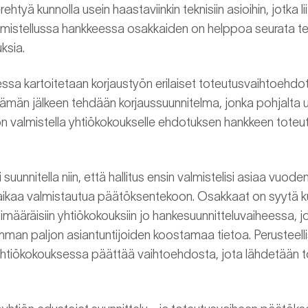
htyä kunnolla usein haastaviinkin teknisiin asioihin, jotka l
lmistellussa hankkeessa osakkaiden on helppoa seurata tek
ksia.
ssa kartoitetaan korjaustyön erilaiset toteutusvaihtoehdo
Tämän jälkeen tehdään korjaussuunnitelma, jonka pohjalta ur
on valmistella yhtiökokoukselle ehdotuksen hankkeen toteu
suunnitella niin, että hallitus ensin valmistelisi asiaa vuoden
 aikaa valmistautua päätöksentekoon. Osakkaat on syytä k
i ylimääräisiin yhtiökokouksiin jo hankesuunnitteluvaiheessa, j
man paljon asiantuntijoiden koostamaa tietoa. Perusteelli
yhtiökokouksessa päättää vaihtoehdosta, jota lähdetään 