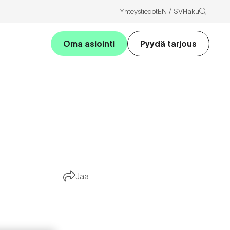
Haku
Yhteystiedot
EN
SV
Oma asiointi
Pyydä tarjous
Jaa