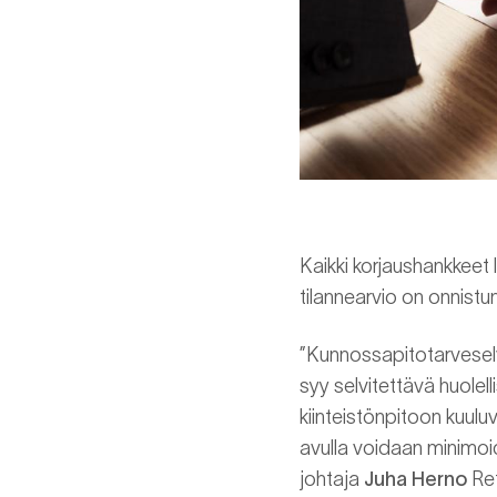
Kaikki korjaushankkeet l
tilannearvio on onnist
”Kunnossapitotarveselvi
syy selvitettävä huolel
kiinteistönpitoon kuulu
avulla voidaan minimoid
johtaja
Juha Herno
Ret