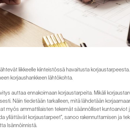
ähtevät liikkeelle kiinteistössä havaitusta korjaustarpeesta.
uneen korjaushankkeen lähtökohta.
tys auttaa ennakoimaan korjaustarpeita. Mikäli korjaustarv
lisesti. Näin tiedetään tarkalleen, mitä lähdetään korjaama
vat myös ammattilaisten tekemät säännölliset kuntoarviot j
a yllättävät korjaustarpeet”, sanoo rakennuttamisen ja tek
ta Isännöinnistä.