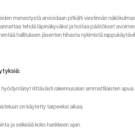
iden menestystä arvioidaan pitkälti viestinnän näkökulma
annattaa tehdä läpinäkyväksi ja hoitaa päätökset avoimes
entää hallituksen jäsenten hihasta nykimistä rappukäytävill
tyksiä:
n hyödyntänyt riittävästi rakennusalan ammattilaisten apua.
isteluun on käytetty tarpeeksi aikaa.
ointa ja selkeää koko hankkeen ajan.