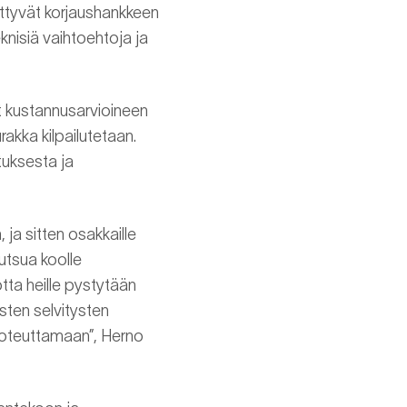
iittyvät korjaushankkeen
nisiä vaihtoehtoja ja
t kustannusarvioineen
akka kilpailutetaan.
tuksesta ja
, ja sitten osakkaille
utsua koolle
otta heille pystytään
sten selvitysten
toteuttamaan”, Herno