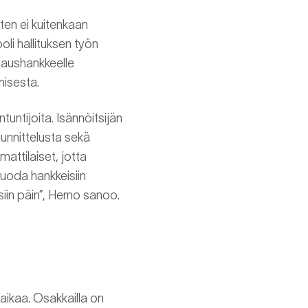
ten ei kuitenkaan
oli hallituksen työn
jaushankkeelle
misesta.
tuntijoita. Isännöitsijän
uunnittelusta sekä
attilaiset, jotta
tuoda hankkeisiin
iin päin”, Herno sanoo.
 aikaa. Osakkailla on