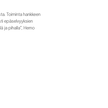
sta. Toiminta hankkeen
ti epäselvyyksien
ä ja pihalla”, Herno