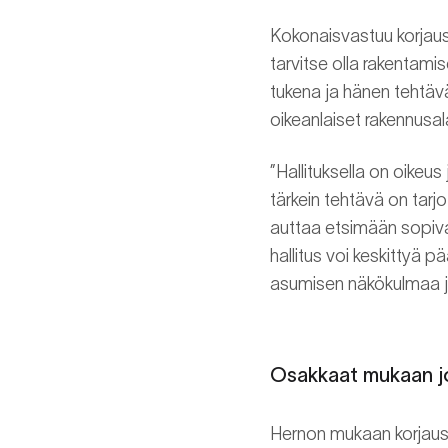
Kokonaisvastuu korjaush
tarvitse olla rakentamis
tukena ja hänen tehtäv
oikeanlaiset rakennusala
”Hallituksella on oikeus
tärkein tehtävä on tarj
auttaa etsimään sopiva
hallitus voi keskittyä 
asumisen näkökulmaa ja
Osakkaat mukaan j
Hernon mukaan korjausha