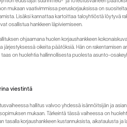
loyhtiön edustajat suunnittelu- ja toteutusvaiheen päätök
on mukaan vaativimmissa peruskorjauksissa on suositeltava
amista. Lisäksi kannattaa kartoittaa taloyhtiöstä löytyvä 
vat osallistua hankkeen läpiviemiseen.
hallituksen ohjaamana huolen korjaushankkeen kokonaiskuvast
a järjestyksessä oikeita päätöksiä. Hän on rakentamisen am
 taas on huolehtia hallinnollisesta puolesta asunto-osakeyh
ina viestintä
svaiheessa hallitus valvoo yhdessä isännöitsijän ja asian
sopimuksen mukaan. Tärkeintä tässä vaiheessa on huolehtia
n tasalla korjaushankkeen kustannuksista, aikataulusta ja l