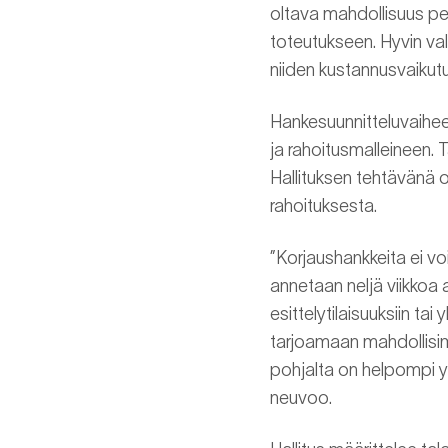
oltava mahdollisuus pere
toteutukseen. Hyvin va
niiden kustannusvaikutu
Hankesuunnitteluvaihee
ja rahoitusmalleineen. 
Hallituksen tehtävänä 
rahoituksesta.
”Korjaushankkeita ei voi 
annetaan neljä viikkoa
esittelytilaisuuksiin ta
tarjoamaan mahdollisim
pohjalta on helpompi 
neuvoo.