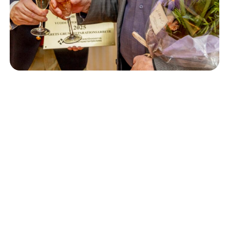
Isännöinti
10.6.2026
Porvoon korjausrakentamiskilpailun voitto meni
Kevätkumpuun
Retta Isännöinti Oy