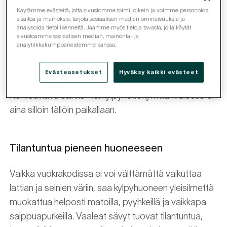
kiireisen viikon keskellä.
Käytämme evästeitä, jotta sivustomme toimii oikein ja voimme personoida
sisältöä ja mainoksia, tarjota sosiaalisen median ominaisuuksia ja
analysoida tietoliikennettä. Jaamme myös tietoja tavasta, jolla käytät
sivustoamme sosiaalisen median, mainonta- ja
Luo tunnelmaa kylpyhuoneeseen
analytiikkakumppaneidemme kanssa.
Kynttilät, kukat ja erilaiset huonetuoksut luovat
Evästeasetukset
Hyväksy kaikki evästeet
kylpyhuoneeseen rauhallista ja ylellistä tunnelmaa.
Rentouttava suihku- tai kylpyhetki kynttilänvalossa on
aina silloin tällöin paikallaan.
Tilantuntua pieneen huoneeseen
Vaikka vuokrakodissa ei voi välttämättä vaikuttaa
lattian ja seinien väriin, saa kylpyhuoneen yleisilmettä
muokattua helposti matoilla, pyyhkeillä ja vaikkapa
saippuapurkeilla. Vaaleat sävyt tuovat tilantuntua,