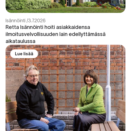
Isännöinti
3.7.2026
Retta Isännöinti hoiti asiakkaidensa
ilmoitusvelvollisuuden lain edellyttämässä
aikataulussa
Lue lisää