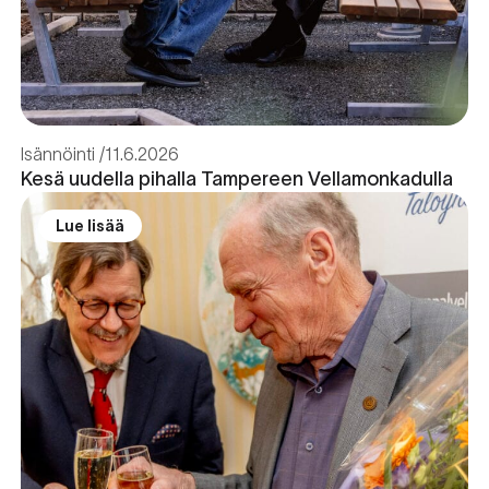
Isännöinti
11.6.2026
Kesä uudella pihalla Tampereen Vellamonkadulla
Lue lisää