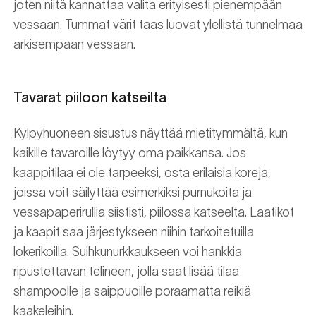
joten niitä kannattaa valita erityisesti pienempään
vessaan. Tummat värit taas luovat ylellistä tunnelmaa
arkisempaan vessaan.
Tavarat piiloon katseilta
Kylpyhuoneen sisustus näyttää mietitymmältä, kun
kaikille tavaroille löytyy oma paikkansa. Jos
kaappitilaa ei ole tarpeeksi, osta erilaisia koreja,
joissa voit säilyttää esimerkiksi purnukoita ja
vessapaperirullia siististi, piilossa katseelta. Laatikot
ja kaapit saa järjestykseen niihin tarkoitetuilla
lokerikoilla. Suihkunurkkaukseen voi hankkia
ripustettavan telineen, jolla saat lisää tilaa
shampoolle ja saippuoille poraamatta reikiä
kaakeleihin.