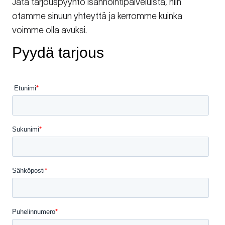
Jätä tarjouspyyntö isännöintipalveluista, niin
otamme sinuun yhteyttä ja kerromme kuinka
voimme olla avuksi.