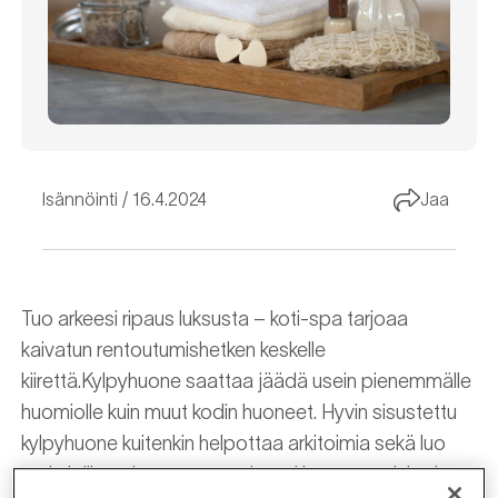
Isännöinti
16.4.2024
Jaa
Tuo arkeesi ripaus luksusta – koti-spa tarjoaa
kaivatun rentoutumishetken keskelle
kiirettä.Kylpyhuone saattaa jäädä usein pienemmälle
huomiolle kuin muut kodin huoneet. Hyvin sisustettu
kylpyhuone kuitenkin helpottaa arkitoimia sekä luo
mahdollisuuden rentoutumis- tai hemmotteluhetkeen