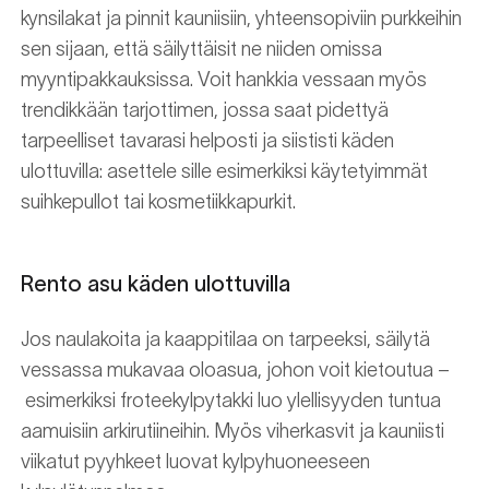
kynsilakat ja pinnit kauniisiin, yhteensopiviin purkkeihin
sen sijaan, että säilyttäisit ne niiden omissa
myyntipakkauksissa. Voit hankkia vessaan myös
trendikkään tarjottimen, jossa saat pidettyä
tarpeelliset tavarasi helposti ja siististi käden
ulottuvilla: asettele sille esimerkiksi käytetyimmät
suihkepullot tai kosmetiikkapurkit.
Rento asu käden ulottuvilla
Jos naulakoita ja kaappitilaa on tarpeeksi, säilytä
vessassa mukavaa oloasua, johon voit kietoutua –
esimerkiksi froteekylpytakki luo ylellisyyden tuntua
aamuisiin arkirutiineihin. Myös viherkasvit ja kauniisti
viikatut pyyhkeet luovat kylpyhuoneeseen