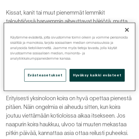
Kissat, kanit tai muut pienemmät lemmikit
taloyhtiössä harvemmin aiheuttavat häiriötä, mutta
koiran haukunta saa monesti eripuraa aikaan.
Käytämme evästeitä, jotta sivustomme toimii oikein ja voimme personoida
Satunnainen haukahdus silloin tällöin kuuluu taloyhtiön
sisältöä ja mainoksia, tarjota sosiaalisen median ominaisuuksia ja
normaaliin arkeen siinä missä lasten iloiset
analysoida tietoliikennettä. Jaamme myös tietoja tavasta, jolla käytät
sivustoamme sosiaalisen median, mainonta- ja
kiljahdukset, pianon soitto tai imurointikin. Jos
analytiikkakumppaneidemme kanssa.
haukunta on pitkäkestoista, säännöllistä ja
häiritsevää, kannattaa asiaan kuitenkin tarttua
Evästeasetukset
Hyväksy kaikki evästeet
ripeästi, jotta naapurisopu säilyy jatkossakin.
Erityisesti yksinoloon koira on hyvä opettaa pienestä
pitäen. Näin ongelmia ei aiheudu sitten, kun koira
joutuu viettämään kotioloissa aikaa itsekseen. Jos
naapurin koira haukkuu, ulvoo tai muuten mekastaa
pitkin päivää, kannattaa asia ottaa reilusti puheeksi.