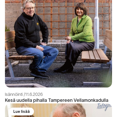
Isännöinti
11.6.2026
Kesä uudella pihalla Tampereen Vellamonkadulla
Lue lisää