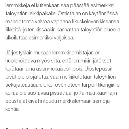
lemmikkejä ei kuitenkaan saa päästää esimerkiksi
taloyhtiön leikkipaikalle. Omistajan on käytännössä
mahdotonta valvoa vapaana liikuskelevan kissansa
liikkeitä, joten kissaakin kannattaa taloyhtiön alueella
ulkoiluttaa esimerkiksi valjaissa.
Järjestyslain mukaan lemmikinomistajan on
huolehdittava myös siitä, että lemmikin jätökset
kerätään aina asianmukaisesti pois. Ulostepussit
eivät ole biojätettä, vaan ne kiikutetaan taloyhtiön
sekajäteastiaan. Ulko-oven eteen tai porttikongiin ei
koiraa ole suotavaa pissattaa, jotta muutkaan lajin
edustajat eivät intoudu merkkailemaan samoja
kohtia.