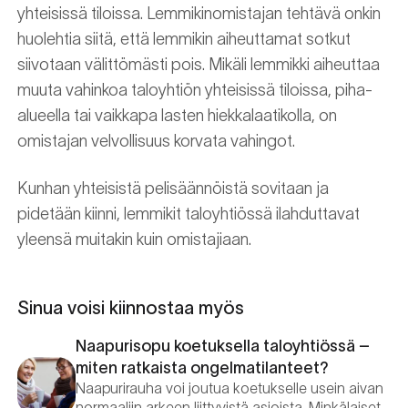
yhteisissä tiloissa. Lemmikinomistajan tehtävä onkin
huolehtia siitä, että lemmikin aiheuttamat sotkut
siivotaan välittömästi pois. Mikäli lemmikki aiheuttaa
muuta vahinkoa taloyhtiön yhteisissä tiloissa, piha-
alueella tai vaikkapa lasten hiekkalaatikolla, on
omistajan velvollisuus korvata vahingot.
Kunhan yhteisistä pelisäännöistä sovitaan ja
pidetään kiinni, lemmikit taloyhtiössä ilahduttavat
yleensä muitakin kuin omistajiaan.
Sinua voisi kiinnostaa myös
Naapurisopu koetuksella taloyhtiössä –
miten ratkaista ongelmatilanteet?
Naapurirauha voi joutua koetukselle usein aivan
normaaliin arkeen liittyvistä asioista. Minkälaiset