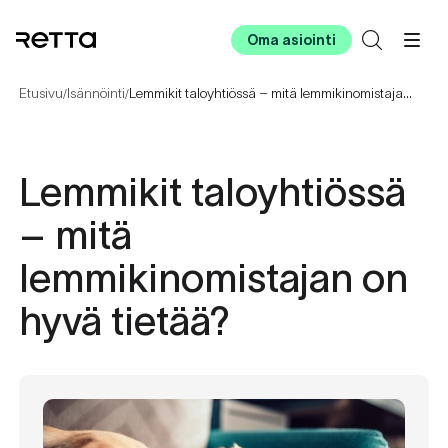
Oma asiointi
Etusivu
Isännöinti
Lemmikit taloyhtiössä – mitä lemmikinomistajan on hyvä tietää?
/
/
Lemmikit taloyhtiössä
– mitä
lemmikinomistajan on
hyvä tietää?