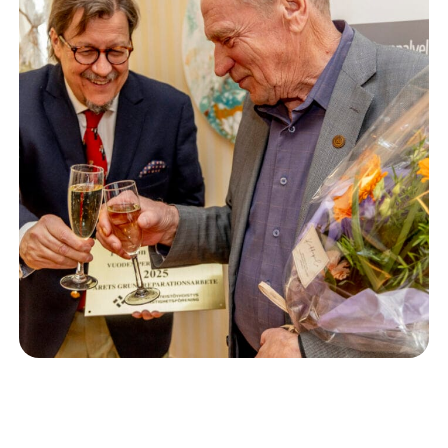
Isännöinti
10.6.2026
Porvoon korjausrakentamiskilpailun voitto meni
Kevätkumpuun