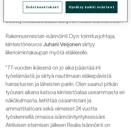
isännöintialan yritys. Nyt solmitun liiketoimintakaupan
Evästeasetukset
Hyväksy kaikki evästeet
myötä yrityksen isännöimät asunto-
osakeyhtiöasiakkuudet siirtyvät Realia Isännöinnille.
Rakennusmestari-isännöinti Oy:n toimitusjohtaja,
kiinteistöneuvos
Juhani Veijonen
siirtyy
liiketoimintakaupan myötä eläkkeelle.
”77-vuoden ikäisenä on jo aika päästää irti
työelämästä ja siirtyä nauttimaan eläkepäivistä
harrastusten ja läheisten pariin. Olen saanut pitkän
työurani aikana katsoa kiinteistöalaa useammasta eri
näkökulmasta, kehittää osaamistani ja
ammattitaitoani sekä viimeiset 24 vuotta
työskennellä omassa isännöintiyrityksessäni.
Aktiivisen etsimisen jälkeen Realia Isännöinti on