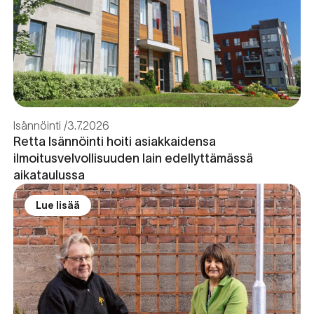
Isännöinti
3.7.2026
Retta Isännöinti hoiti asiakkaidensa
ilmoitusvelvollisuuden lain edellyttämässä
aikataulussa
Lue lisää