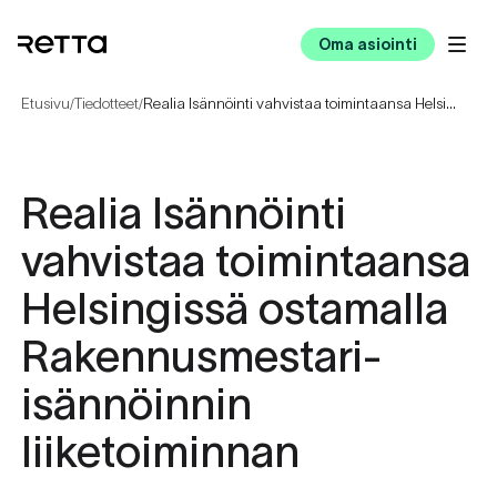
Oma asiointi
Etusivu
Tiedotteet
Realia Isännöinti vahvistaa toimintaansa Helsingissä ostamalla Rakennusmestari-isännöinnin liiketoiminnan
/
/
Realia Isännöinti
vahvistaa toimintaansa
Helsingissä ostamalla
Rakennusmestari-
isännöinnin
liiketoiminnan