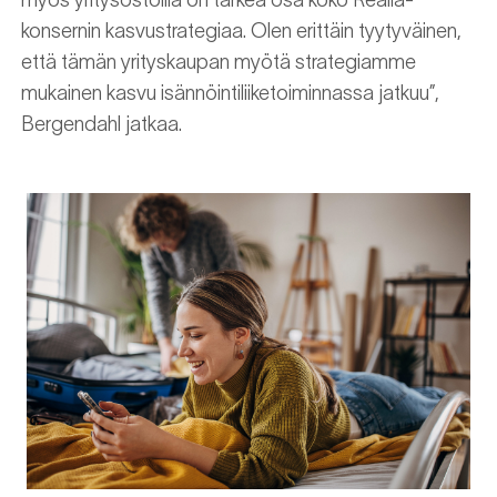
myös yritysostoilla on tärkeä osa koko Realia-
konsernin kasvustrategiaa. Olen erittäin tyytyväinen,
että tämän yrityskaupan myötä strategiamme
mukainen kasvu isännöintiliiketoiminnassa jatkuu”,
Bergendahl jatkaa.