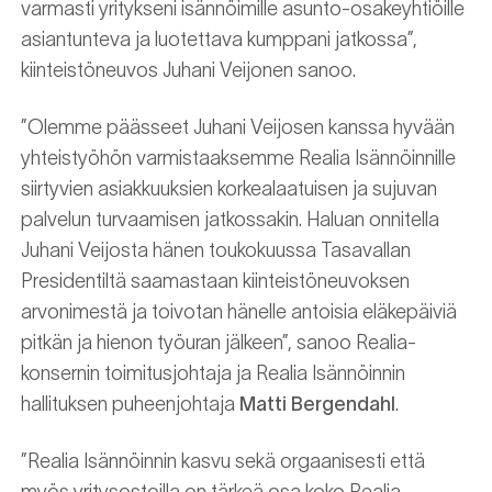
varmasti yritykseni isännöimille asunto-osakeyhtiöille
asiantunteva ja luotettava kumppani jatkossa”,
kiinteistöneuvos Juhani Veijonen sanoo.
”Olemme päässeet Juhani Veijosen kanssa hyvään
yhteistyöhön varmistaaksemme Realia Isännöinnille
siirtyvien asiakkuuksien korkealaatuisen ja sujuvan
palvelun turvaamisen jatkossakin. Haluan onnitella
Juhani Veijosta hänen toukokuussa Tasavallan
Presidentiltä saamastaan kiinteistöneuvoksen
arvonimestä ja toivotan hänelle antoisia eläkepäiviä
pitkän ja hienon työuran jälkeen”, sanoo Realia-
konsernin toimitusjohtaja ja Realia Isännöinnin
hallituksen puheenjohtaja
Matti Bergendahl
.
”Realia Isännöinnin kasvu sekä orgaanisesti että