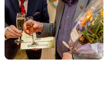
Isännöinti
10.6.2026
Porvoon korjausrakentamiskilpailun voitto meni
Kevätkumpuun