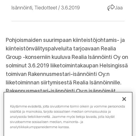
Isännöinti
,
Tiedotteet
3.6.2019
Jaa
Pohjoismaiden suurimpaan kiinteistöjohtamis- ja
kiinteistönvälityspalveluita tarjoavaan Realia
Group -konserniin kuuluva Realia Isännöinti Oy on
solminut 3.6.2019 liiketoimintakaupan Helsingissä
toimivan Rakennusmestari-isännöinti Oy:n
liiketoiminnan siirtymisestä Realia Isännöinnille.
Rakennusmestari-isännöinti Oy:n isännöimät
nykyiset asunto-osakeyhtiöasiakkuudet siirtyvät
Käytämme evästeitä, jotta sivustomme toimii oikein ja voimme personoida
Realia Isännöinti Oy:lle 15.6.2019 alkaen.
sisältöä ja mainoksia, tarjota sosiaalisen median ominaisuuksia ja
analysoida tietoliikennettä. Jaamme myös tietoja tavasta, jolla käytät
sivustoamme sosiaalisen median, mainonta- ja
Rakennusmestari-isännöinti Oy on Helsingin
analytiikkakumppaneidemme kanssa.
keskustassa Vuorimiehenkadulla toimiva