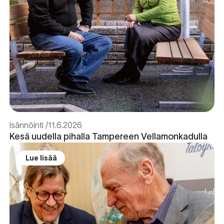
Isännöinti
11.6.2026
Kesä uudella pihalla Tampereen Vellamonkadulla
Lue lisää