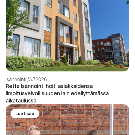
Isännöinti
3.7.2026
Retta Isännöinti hoiti asiakkaidensa
ilmoitusvelvollisuuden lain edellyttämässä
aikataulussa
Lue lisää