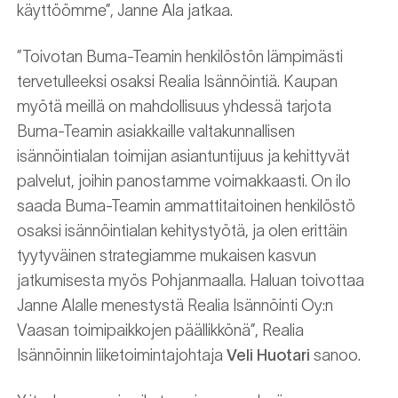
käyttöömme”, Janne Ala jatkaa.
”Toivotan Buma-Teamin henkilöstön lämpimästi
tervetulleeksi osaksi Realia Isännöintiä. Kaupan
myötä meillä on mahdollisuus yhdessä tarjota
Buma-Teamin asiakkaille valtakunnallisen
isännöintialan toimijan asiantuntijuus ja kehittyvät
palvelut, joihin panostamme voimakkaasti. On ilo
saada Buma-Teamin ammattitaitoinen henkilöstö
osaksi isännöintialan kehitystyötä, ja olen erittäin
tyytyväinen strategiamme mukaisen kasvun
jatkumisesta myös Pohjanmaalla. Haluan toivottaa
Janne Alalle menestystä Realia Isännöinti Oy:n
Vaasan toimipaikkojen päällikkönä”, Realia
Isännöinnin liiketoimintajohtaja
Veli Huotari
sanoo.