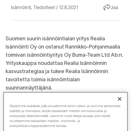
Isännöinti
,
Tiedotteet
12.8.2021
Jaa
Suomen suurin isännöintialan yritys Realia
Isännöinti Oy on ostanut Rannikko-Pohjanmaalla
toimivan isännöintiyritys Oy Buma-Team Ltd Ab:n.
Yrityskauppa noudattaa Realia Isännöinnin
kasvustrategiaa ja tukee Realia Isännöinnin
tavoitetta toimia isännöintialan
suunnannäyttäjänä.
Pohjanmaan rannikkoalueella laadukasta
Käytämme evästeitä, jotta sivustomme toimii oikein ja voimme personoida
isännöintipalvelua tarjoava Oy Buma-Team Ltd Ab
sisältöä ja mainoksia, tarjota sosiaalisen median ominaisuuksia ja
analysoida tietoliikennettä. Jaamme myös tietoja tavasta, jolla käytät
on palvellut asiakkaitaan jo 90-luvun puolivälistä
sivustoamme sosiaalisen median, mainonta- ja
analytiikkakumppaneidemme kanssa.
alkaen. Buma-Team isännöi yhteensä noin 200