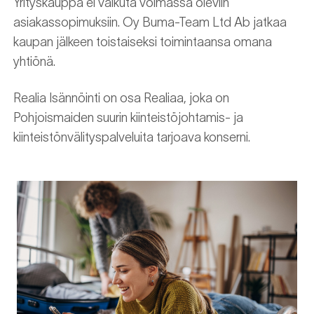
Yrityskauppa ei vaikuta voimassa oleviin
asiakassopimuksiin. Oy Buma-Team Ltd Ab jatkaa
kaupan jälkeen toistaiseksi toimintaansa omana
yhtiönä.
Realia Isännöinti on osa Realiaa, joka on
Pohjoismaiden suurin kiinteistöjohtamis- ja
kiinteistönvälityspalveluita tarjoava konserni.