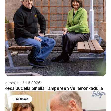
Isännöinti
11.6.2026
Kesä uudella pihalla Tampereen Vellamonkadulla
Lue lisää