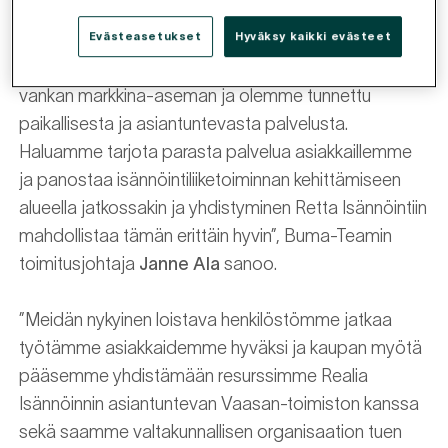
kohdetta.
Evästeasetukset
Hyväksy kaikki evästeet
”Buma-Team on saavuttanut Rannikko-Pohjanmaalla
vankan markkina-aseman ja olemme tunnettu
paikallisesta ja asiantuntevasta palvelusta.
Haluamme tarjota parasta palvelua asiakkaillemme
ja panostaa isännöintiliiketoiminnan kehittämiseen
alueella jatkossakin ja yhdistyminen Retta Isännöintiin
mahdollistaa tämän erittäin hyvin”, Buma-Teamin
toimitusjohtaja
Janne Ala
sanoo.
”Meidän nykyinen loistava henkilöstömme jatkaa
työtämme asiakkaidemme hyväksi ja kaupan myötä
pääsemme yhdistämään resurssimme Realia
Isännöinnin asiantuntevan Vaasan-toimiston kanssa
sekä saamme valtakunnallisen organisaation tuen