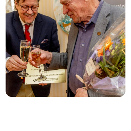
Isännöinti
10.6.2026
Porvoon korjausrakentamiskilpailun voitto meni
Kevätkumpuun