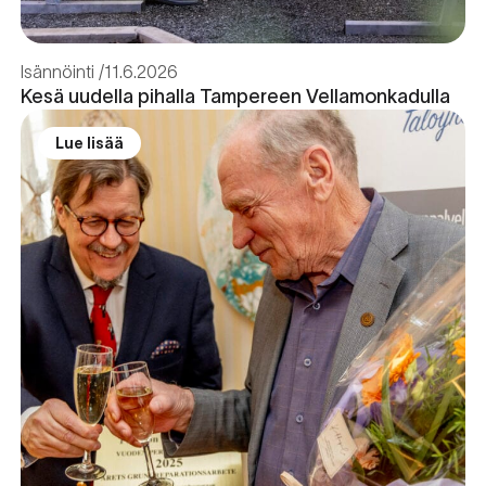
Isännöinti
11.6.2026
Kesä uudella pihalla Tampereen Vellamonkadulla
Lue lisää