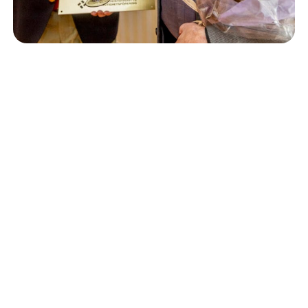
Isännöinti
10.6.2026
Porvoon korjausrakentamiskilpailun voitto meni
Kevätkumpuun
Retta Isännöinti Oy
Valimotie 9-11, 00380 Helsinki
Puh. +
358 (0)10 228 2000