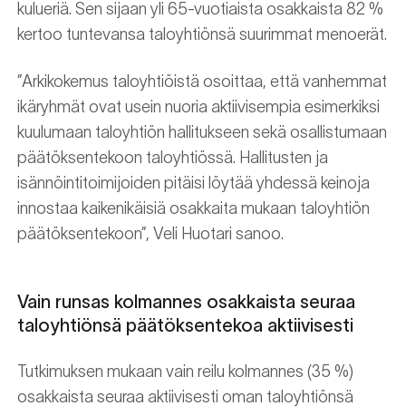
kulueriä. Sen sijaan yli 65-vuotiaista osakkaista 82 %
kertoo tuntevansa taloyhtiönsä suurimmat menoerät.
”Arkikokemus taloyhtiöistä osoittaa, että vanhemmat
ikäryhmät ovat usein nuoria aktiivisempia esimerkiksi
kuulumaan taloyhtiön hallitukseen sekä osallistumaan
päätöksentekoon taloyhtiössä. Hallitusten ja
isännöintitoimijoiden pitäisi löytää yhdessä keinoja
innostaa kaikenikäisiä osakkaita mukaan taloyhtiön
päätöksentekoon”, Veli Huotari sanoo.
Vain runsas kolmannes osakkaista seuraa
taloyhtiönsä päätöksentekoa aktiivisesti
Tutkimuksen mukaan vain reilu kolmannes (35 %)
osakkaista seuraa aktiivisesti oman taloyhtiönsä