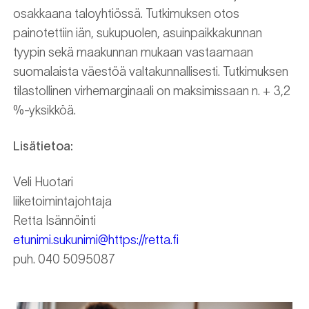
osakkaana taloyhtiössä. Tutkimuksen otos
painotettiin iän, sukupuolen, asuinpaikkakunnan
tyypin sekä maakunnan mukaan vastaamaan
suomalaista väestöä valtakunnallisesti. Tutkimuksen
tilastollinen virhemarginaali on maksimissaan n. + 3,2
%-yksikköä.
Lisätietoa:
Veli Huotari
liiketoimintajohtaja
Retta Isännöinti
etunimi.sukunimi@https://retta.fi
puh. 040 5095087