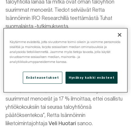
taloyhtiöllä lainaa tai mitkä ovat oman taloyhtiön
suurimmat menoerät. Tiedot selviävät Retta
Isännöinnin IRO Researchillä teettämästä Tuhat
suomalaista -tutkimuksesta.
Ilahduttavaa tutkimustuloksissa on se, että
Käytämme evästeitä, jotta sivustomme toimii oikein ja voimme personoida
sisältöä ja mainoksia, tarjota sosiaalisen median ominaisuuksia ja
tutkimuksen mukaan valtaosa asunto-
analysoida tietoliikennettä. Jaamme myös tietoja tavasta, jolla käytät
sivustoamme sosiaalisen median, mainonta- ja
osakeyhtiöiden osakkaista kokee tuntevansa oman
analytiikkakumppaneidemme kanssa.
yhtiönsä taloudellisen tilanteen joko
hyvin
tai
melko
hyvin
(72 %). Samaan aikaan kuitenkin lähes
Evästeasetukset
Hyväksy kaikki evästeet
neljännes (23 %) asunto-osakeyhtiöiden osakkaista
sanoo, ettei tiedä, mitkä ovat oman taloyhtiön
suurimmat menoerät ja 17 % ilmoittaa, ettei osallistu
yhtiökokouksiin tai seuraa taloyhtiönsä
päätöksentekoa”, Retta Isännöinnin
liiketoimintajohtaja
Veli Huotari
sanoo.