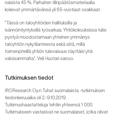
naisista 45 %. Parhaiten tilinpäätösmateriaalia
kokevat ymmärtävänsä yli 65-vuotiaat osakkaat.
”Tässä on taloyhtiöiden hallituksilla ja
isännöintiyrityksillä työsarkaa. Yhtiökokouksissa tulisi
pystyä muodostamaan yhteinen ymmärrys
taloyhtiön nykytilanteesta sekä siitä, millä
toimenpiteillä yhtiön tulevaisuus näyttäisi yhä
valoisammalta”, Veli Huotari sanoo.
Tutkimuksen tiedot
IROResearch Oy:n Tuhat suomalaista -tutkimuksen
tiedonkeruuaika oli 2.-9.10.2019.
Tutkimushaastatteluja tehtiin yhteensä 1 000.
Tutkimukseen vastasivat ne suomalaiset, jotka olivat