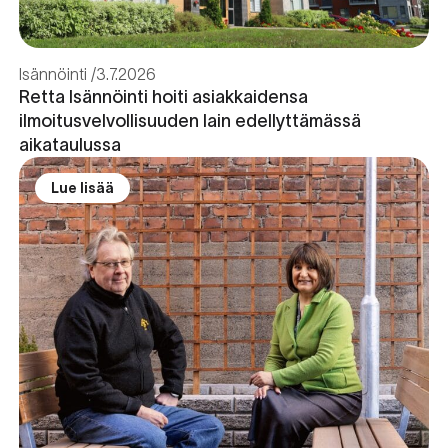
Isännöinti
3.7.2026
Retta Isännöinti hoiti asiakkaidensa
ilmoitusvelvollisuuden lain edellyttämässä
aikataulussa
Lue lisää