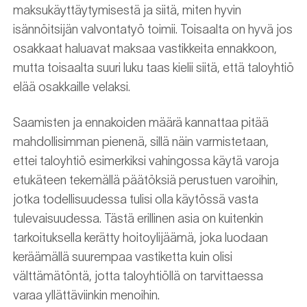
maksukäyttäytymisestä ja siitä, miten hyvin
isännöitsijän valvontatyö toimii. Toisaalta on hyvä jos
osakkaat haluavat maksaa vastikkeita ennakkoon,
mutta toisaalta suuri luku taas kielii siitä, että taloyhtiö
elää osakkaille velaksi.
Saamisten ja ennakoiden määrä kannattaa pitää
mahdollisimman pienenä, sillä näin varmistetaan,
ettei taloyhtiö esimerkiksi vahingossa käytä varoja
etukäteen tekemällä päätöksiä perustuen varoihin,
jotka todellisuudessa tulisi olla käytössä vasta
tulevaisuudessa. Tästä erillinen asia on kuitenkin
tarkoituksella kerätty hoitoylijäämä, joka luodaan
keräämällä suurempaa vastiketta kuin olisi
välttämätöntä, jotta taloyhtiöllä on tarvittaessa
varaa yllättäviinkin menoihin.