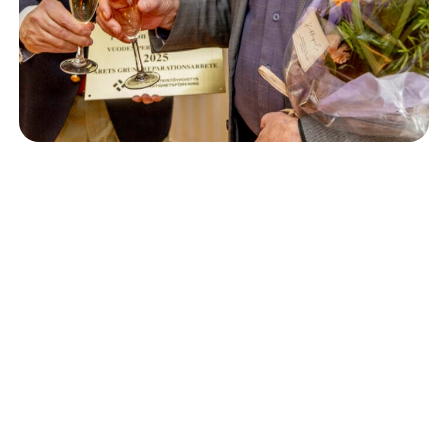
Isännöinti
10.6.2026
Porvoon korjausrakentamiskilpailun voitto meni
Kevätkumpuun
Retta Isännöinti Oy