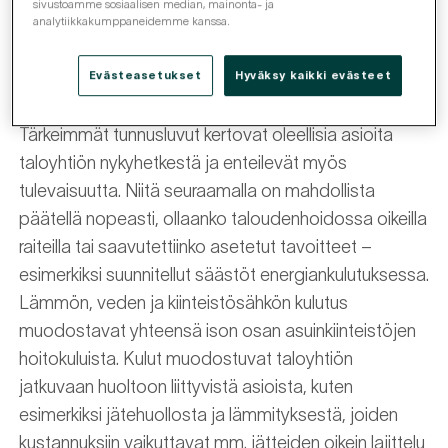
sivustoamme sosiaalisen median, mainonta- ja
analytiikkakumppaneidemme kanssa.
tuloslaskelmasta ilmenevät hoitokulut,
vastikerahoituslaskelman kertoma rahoitustilanne
Evästeasetukset
Hyväksy kaikki evästeet
sekä taseen vastikesaamiset ja ennakot.
Tärkeimmät tunnusluvut kertovat oleellisia asioita
taloyhtiön nykyhetkestä ja enteilevät myös
tulevaisuutta. Niitä seuraamalla on mahdollista
päätellä nopeasti, ollaanko taloudenhoidossa oikeilla
raiteilla tai saavutettiinko asetetut tavoitteet –
esimerkiksi suunnitellut säästöt energiankulutuksessa.
Lämmön, veden ja kiinteistösähkön kulutus
muodostavat yhteensä ison osan asuinkiinteistöjen
hoitokuluista. Kulut muodostuvat taloyhtiön
jatkuvaan huoltoon liittyvistä asioista, kuten
esimerkiksi jätehuollosta ja lämmityksestä, joiden
kustannuksiin vaikuttavat mm. jätteiden oikein lajittelu