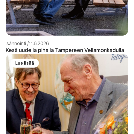
Isännöinti
11.6.2026
Kesä uudella pihalla Tampereen Vellamonkadulla
Lue lisää