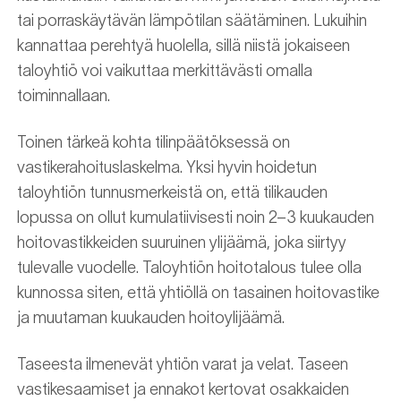
tai porraskäytävän lämpötilan säätäminen. Lukuihin
kannattaa perehtyä huolella, sillä niistä jokaiseen
taloyhtiö voi vaikuttaa merkittävästi omalla
toiminnallaan.
Toinen tärkeä kohta tilinpäätöksessä on
vastikerahoituslaskelma. Yksi hyvin hoidetun
taloyhtiön tunnusmerkeistä on, että tilikauden
lopussa on ollut kumulatiivisesti noin 2–3 kuukauden
hoitovastikkeiden suuruinen ylijäämä, joka siirtyy
tulevalle vuodelle. Taloyhtiön hoitotalous tulee olla
kunnossa siten, että yhtiöllä on tasainen hoitovastike
ja muutaman kuukauden hoitoylijäämä.
Taseesta ilmenevät yhtiön varat ja velat. Taseen
vastikesaamiset ja ennakot kertovat osakkaiden