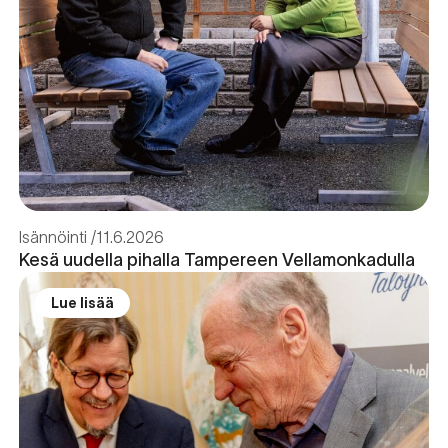
Isännöinti
11.6.2026
Kesä uudella pihalla Tampereen Vellamonkadulla
Lue lisää