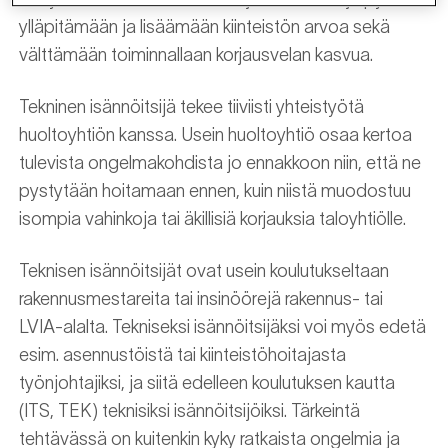
ylläpitämään ja lisäämään kiinteistön arvoa sekä
välttämään toiminnallaan korjausvelan kasvua.
Tekninen isännöitsijä tekee tiiviisti yhteistyötä
huoltoyhtiön kanssa. Usein huoltoyhtiö osaa kertoa
tulevista ongelmakohdista jo ennakkoon niin, että ne
pystytään hoitamaan ennen, kuin niistä muodostuu
isompia vahinkoja tai äkillisiä korjauksia taloyhtiölle.
Teknisen isännöitsijät ovat usein koulutukseltaan
rakennusmestareita tai insinöörejä rakennus- tai
LVIA-alalta. Tekniseksi isännöitsijäksi voi myös edetä
esim. asennustöistä tai kiinteistöhoitajasta
työnjohtajiksi, ja siitä edelleen koulutuksen kautta
(ITS, TEK) teknisiksi isännöitsijöiksi. Tärkeintä
tehtävässä on kuitenkin kyky ratkaista ongelmia ja