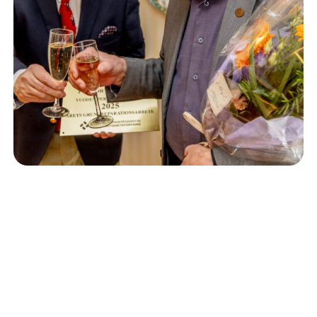
Isännöinti
10.6.2026
Porvoon korjausrakentamiskilpailun voitto meni
Kevätkumpuun