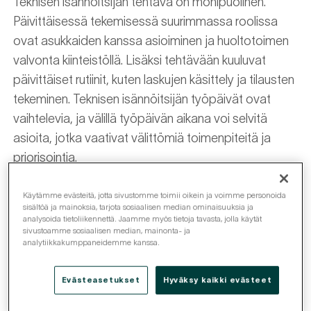
Teknisen isännöitsijän tehtävä on monipuolinen.
Päivittäisessä tekemisessä suurimmassa roolissa
ovat asukkaiden kanssa asioiminen ja huoltotoimen
valvonta kiinteistöllä. Lisäksi tehtävään kuuluvat
päivittäiset rutiinit, kuten laskujen käsittely ja tilausten
tekeminen. Teknisen isännöitsijän työpäivät ovat
vaihtelevia, ja välillä työpäivän aikana voi selvitä
asioita, jotka vaativat välittömiä toimenpiteitä ja
priorisointia.
Päivittäisten tehtävien lisäksi tekninen isännöitsijä
Käytämme evästeitä, jotta sivustomme toimii oikein ja voimme personoida
sisältöä ja mainoksia, tarjota sosiaalisen median ominaisuuksia ja
hoitaa vuosikellon mukaisia isompia kokonaisuuksia
analysoida tietoliikennettä. Jaamme myös tietoja tavasta, jolla käytät
taloyhtiössä. Näitä ovat esimerkiksi budjetointi,
sivustoamme sosiaalisen median, mainonta- ja
analytiikkakumppaneidemme kanssa.
korjaussuunnittelu, urakoiden kilpailuttaminen ja
töiden aikatauluttaminen, vuodenajat ja lomakaudet
Evästeasetukset
Hyväksy kaikki evästeet
huomioiden. Tekninen isännöitsijä suunnittelee
taloyhtiön asioita aina omistajan kannalta, ja pyrkii