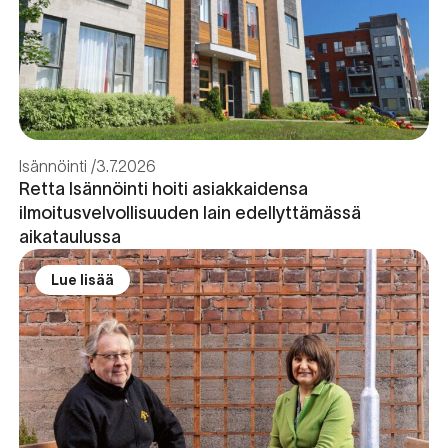
Isännöinti
3.7.2026
Retta Isännöinti hoiti asiakkaidensa
ilmoitusvelvollisuuden lain edellyttämässä
aikataulussa
Lue lisää