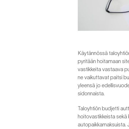
Käytännössä taloyhtiön 
pyritään hoitamaan site
vastikkeita vastaava pu
ne vaikuttavat paitsi b
yleensä jo edellisvuode
sidonnaista.
Taloyhtiön budjetti autt
hoitovastikkeista sekä
autopaikkamaksuista. Jo