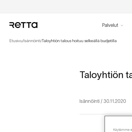
Palvelut
Etusivu
Isännöinti
Taloyhtiön talous hoituu selkeällä budjetilla
/
/
Taloyhtiön ta
Isännöinti
30.11.2020
Käytämme evä