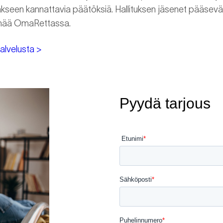
äkseen kannattavia päätöksiä. Hallituksen jäsenet pääsev
tymää OmaRettassa.
alvelusta >