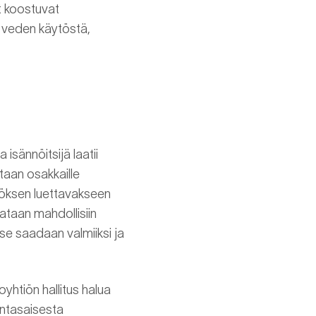
ut koostuvat
s veden käytöstä,
 isännöitsijä laatii
taan osakkaille
töksen luettavakseen
taan mahdollisiin
 se saadaan valmiiksi ja
yhtiön hallitus halua
antasaisesta