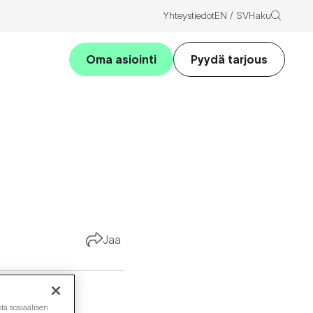
Haku
Yhteystiedot
EN
SV
Oma asiointi
Pyydä tarjous
Jaa
ta sosiaalisen