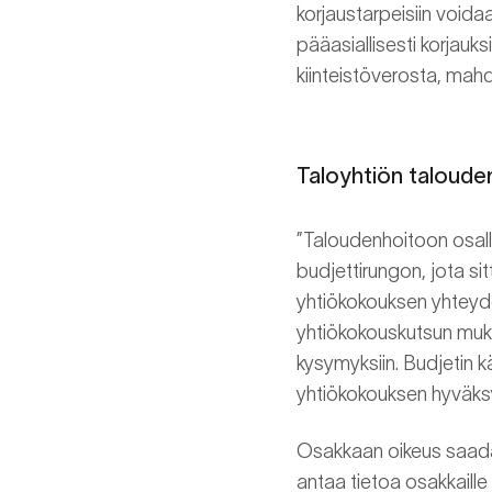
korjaustarpeisiin voida
pääasiallisesti korjauk
kiinteistöverosta, mahd
Taloyhtiön taloude
”Taloudenhoitoon osallis
budjettirungon, jota s
yhtiökokouksen yhteyde
yhtiökokouskutsun muk
kysymyksiin. Budjetin k
yhtiökokouksen hyväksy
Osakkaan oikeus saada t
antaa tietoa osakkaille