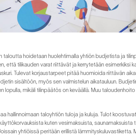
taloutta hoidetaan huolehtimalla yhtiön budjetista ja tili
n, että tilikauden varat riittävät ja kerrytetään esimerkiks
skuri. Tulevat korjaustarpeet pitää huomioida riittävän aika
udjetin sisältöön, myös sen valmistelun aikatauluun. Budjeti
n lopulla, mikäli tilinpäätös on keväällä. Muu taloudenhoito
aa hallinnoimaan taloyhtiön tuloja ja kuluja. Tulot koostuvat
 käyttökorvauksista kuten vesimaksuista, saunamaksuista t
issain yhtiöissä peritään erillistä lämmityskuluvastiketta. 