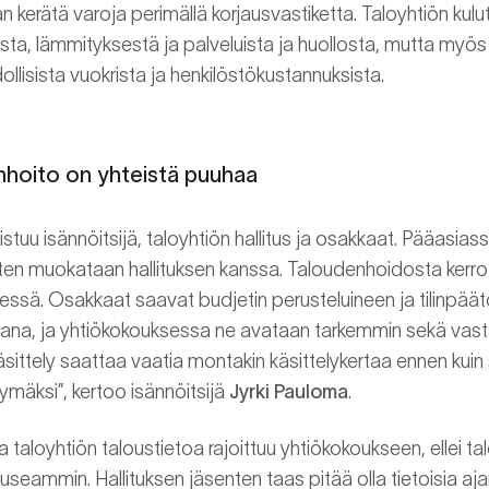
an kerätä varoja perimällä korjausvastiketta. Taloyhtiön kul
sista, lämmityksestä ja palveluista ja huollosta, mutta myö
ollisista vuokrista ja henkilöstökustannuksista.
nhoito on yhteistä puuhaa
tuu isännöitsijä, taloyhtiön hallitus ja osakkaat. Pääasiassa
itten muokataan hallituksen kanssa. Taloudenhoidosta kerro
ssä. Osakkaat saavat budjetin perusteluineen ja tilinpää
ana, ja yhtiökokouksessa ne avataan tarkemmin sekä vasta
äsittely saattaa vaatia montakin käsittelykertaa ennen kuin
mäksi”, kertoo isännöitsijä
Jyrki Pauloma
.
aloyhtiön taloustietoa rajoittuu yhtiökokoukseen, ellei talo
 useammin. Hallituksen jäsenten taas pitää olla tietoisia aj