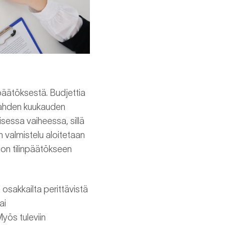
npäätöksestä. Budjettia
i kahden kuukauden
isessa vaiheessa, sillä
n valmistelu aloitetaan
 on tilinpäätökseen
 osakkailta perittävistä
ai
Myös tuleviin