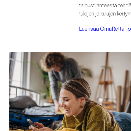
taloustilanteesta tehd
tulojen ja kulujen ker
Lue lisää OmaRetta -p