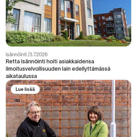
Isännöinti
3.7.2026
Retta Isännöinti hoiti asiakkaidensa
ilmoitusvelvollisuuden lain edellyttämässä
aikataulussa
Lue lisää