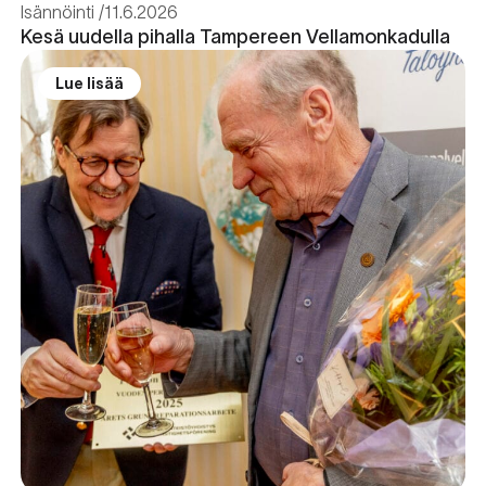
Isännöinti
11.6.2026
Kesä uudella pihalla Tampereen Vellamonkadulla
Lue lisää