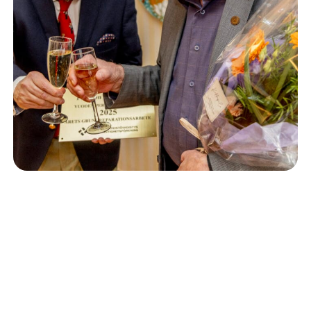
Isännöinti
10.6.2026
Porvoon korjausrakentamiskilpailun voitto meni
Kevätkumpuun