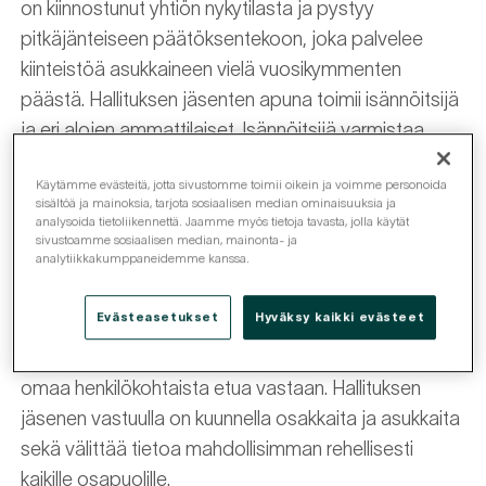
on kiinnostunut yhtiön nykytilasta ja pystyy
pitkäjänteiseen päätöksentekoon, joka palvelee
kiinteistöä asukkaineen vielä vuosikymmenten
päästä. Hallituksen jäsenten apuna toimii isännöitsijä
ja eri alojen ammattilaiset. Isännöitsijä varmistaa,
että jokainen päätös on lainmukainen ja hallituksella
Käytämme evästeitä, jotta sivustomme toimii oikein ja voimme personoida
on riittävä tieto päätöksen tekemisen pohjalle.
sisältöä ja mainoksia, tarjota sosiaalisen median ominaisuuksia ja
analysoida tietoliikennettä. Jaamme myös tietoja tavasta, jolla käytät
sivustoamme sosiaalisen median, mainonta- ja
analytiikkakumppaneidemme kanssa.
Taloyhtiön hallitus ajattelee aina yhtiön etua
Evästeasetukset
Hyväksy kaikki evästeet
Kaikissa päätöksissä hallituksen jäsenen on
ajateltava ensin yhtiön parasta, vaikka se sotisi
omaa henkilökohtaista etua vastaan. Hallituksen
jäsenen vastuulla on kuunnella osakkaita ja asukkaita
sekä välittää tietoa mahdollisimman rehellisesti
kaikille osapuolille.