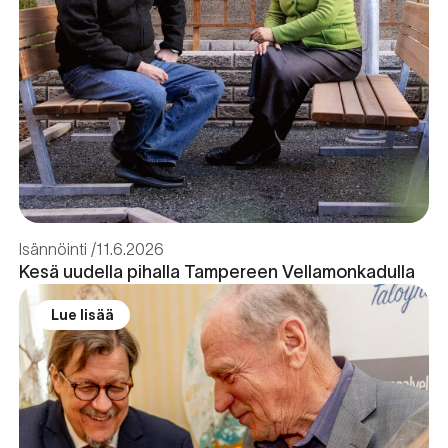
Isännöinti
11.6.2026
Kesä uudella pihalla Tampereen Vellamonkadulla
Lue lisää