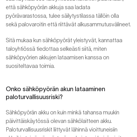
että sähköpyörän akkuja saa ladata
pyörävarastossa, tulee säilytystilassa tällöin olla
sekä palovaroitin että riittävät alkusammutusvälineet.
Sitä mukaa kun sähköpyörät yleistyvät, kannattaa
taloyhtiössä tiedottaa selkeästi siitä, miten
sähköpyörien akkujen lataamisen kanssa on
suositeltavaa toimia.
Onko sähköpyörän akun lataaminen
paloturvallisuusriski?
Sähköpyörän akku on kuin minkä tahansa muukin
päivittäiskäytössä olevan sähkölaitteen akku.
Paloturvallisuusriskit liittyvät lähinnä vioittuneisiin