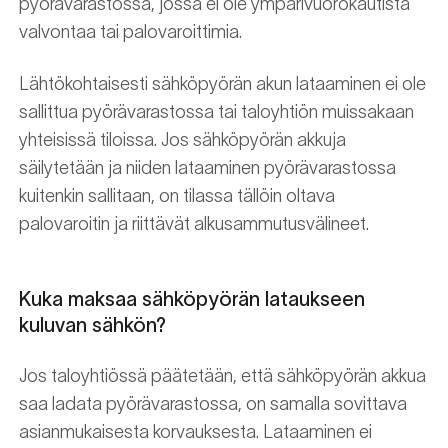
pyörävarastossa, jossa ei ole ympärivuorokautista
valvontaa tai palovaroittimia.
Lähtökohtaisesti sähköpyörän akun lataaminen ei ole
sallittua pyörävarastossa tai taloyhtiön muissakaan
yhteisissä tiloissa. Jos sähköpyörän akkuja
säilytetään ja niiden lataaminen pyörävarastossa
kuitenkin sallitaan, on tilassa tällöin oltava
palovaroitin ja riittävät alkusammutusvälineet.
Kuka maksaa sähköpyörän lataukseen
kuluvan sähkön?
Jos taloyhtiössä päätetään, että sähköpyörän akkua
saa ladata pyörävarastossa, on samalla sovittava
asianmukaisesta korvauksesta. Lataaminen ei