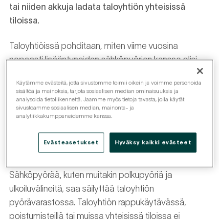
tai niiden akkuja ladata taloyhtiön yhteisissä
tiloissa.
Taloyhtiöissä pohditaan, miten viime vuosina
nopeasti lisääntyneiden sähköpyörien kanssa olisi
järkevintä toimia. Missä sähköpyörää saa säilyttää?
Käytämme evästeitä, jotta sivustomme toimii oikein ja voimme personoida
Entä miten sähköpyörän akkua olisi viisainta ladata?
sisältöä ja mainoksia, tarjota sosiaalisen median ominaisuuksia ja
Lue vastaukset useimmin kysyttyihin kysymyksiin.
analysoida tietoliikennettä. Jaamme myös tietoja tavasta, jolla käytät
sivustoamme sosiaalisen median, mainonta- ja
analytiikkakumppaneidemme kanssa.
Saako sähköpyörää säilyttää taloyhtiön
Evästeasetukset
Hyväksy kaikki evästeet
pyörävarastossa?
Sähköpyörää, kuten muitakin polkupyöriä ja
ulkoiluvälineitä, saa säilyttää taloyhtiön
pyörävarastossa. Taloyhtiön rappukäytävässä,
poistumisteillä tai muissa yhteisissä tiloissa ei