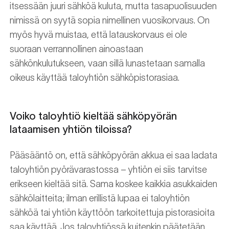
itsessään juuri sähköä kuluta, mutta tasapuolisuuden
nimissä on syytä sopia nimellinen vuosikorvaus. On
myös hyvä muistaa, että latauskorvaus ei ole
suoraan verrannollinen ainoastaan
sähkönkulutukseen, vaan sillä lunastetaan samalla
oikeus käyttää taloyhtiön sähköpistorasiaa.
Voiko taloyhtiö kieltää sähköpyörän
lataamisen yhtiön tiloissa?
Pääsääntö on, että sähköpyörän akkua ei saa ladata
taloyhtiön pyörävarastossa – yhtiön ei siis tarvitse
erikseen kieltää sitä. Sama koskee kaikkia asukkaiden
sähkölaitteita; ilman erillistä lupaa ei taloyhtiön
sähköä tai yhtiön käyttöön tarkoitettuja pistorasioita
saa käyttää. Jos taloyhtiössä kuitenkin päätetään,