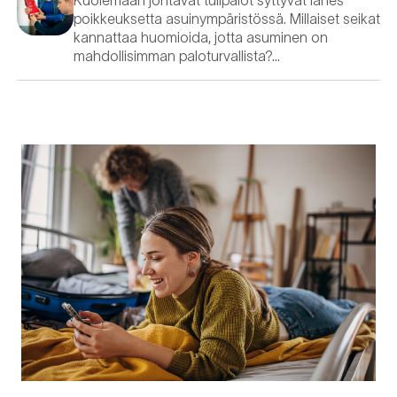
Kuolemaan johtavat tulipalot syttyvät lähes
poikkeuksetta asuinympäristössä. Millaiset seikat
kannattaa huomioida, jotta asuminen on
mahdollisimman paloturvallista?…