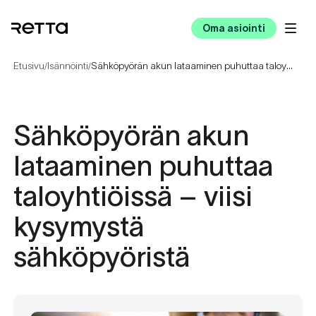
Oma asiointi
Etusivu
Isännöinti
Sähköpyörän akun lataaminen puhuttaa taloyhtiöissä – viisi kysymystä sähköpyöristä
/
/
Sähköpyörän akun
lataaminen puhuttaa
taloyhtiöissä – viisi
kysymystä
sähköpyöristä