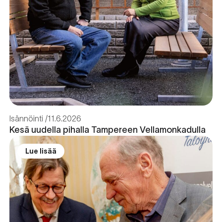
Isännöinti
11.6.2026
Kesä uudella pihalla Tampereen Vellamonkadulla
Lue lisää