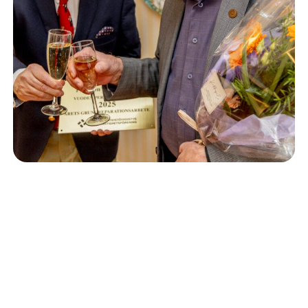
Isännöinti
10.6.2026
Porvoon korjausrakentamiskilpailun voitto meni
Kevätkumpuun