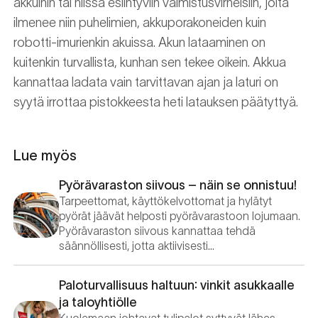
akkuihin tai niissä esiintyviin valmistusvirheisiin, joita
ilmenee niin puhelimien, akkuporakoneiden kuin
robotti-imurienkin akuissa. Akun lataaminen on
kuitenkin turvallista, kunhan sen tekee oikein. Akkua
kannattaa ladata vain tarvittavan ajan ja laturi on
syytä irrottaa pistokkeesta heti latauksen päätyttyä.
Lue myös
Pyörävaraston siivous – näin se onnistuu!
Tarpeettomat, käyttökelvottomat ja hylätyt
pyörät jäävät helposti pyörävarastoon lojumaan.
Pyörävaraston siivous kannattaa tehdä
säännöllisesti, jotta aktiivisesti…
Paloturvallisuus haltuun: vinkit asukkaalle
ja taloyhtiölle