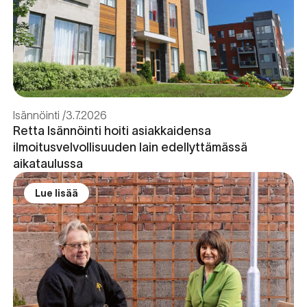
Isännöinti
3.7.2026
Retta Isännöinti hoiti asiakkaidensa
ilmoitusvelvollisuuden lain edellyttämässä
aikataulussa
Lue lisää