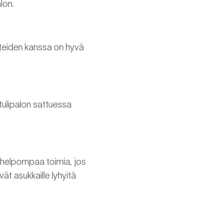
lon.
itteiden kanssa on hyvä
tulipalon sattuessa
n helpompaa toimia, jos
vät asukkaille lyhyitä