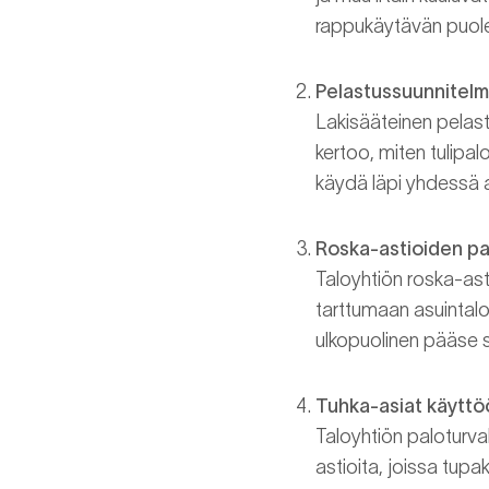
rappukäytävän puolel
Pelastussuunnitelm
Lakisääteinen pelast
kertoo, miten tulipal
käydä läpi yhdessä 
Roska-astioiden pa
Taloyhtiön roska-asti
tarttumaan asuintalo
ulkopuolinen pääse s
Tuhka-asiat käyttö
Taloyhtiön paloturva
astioita, joissa tup