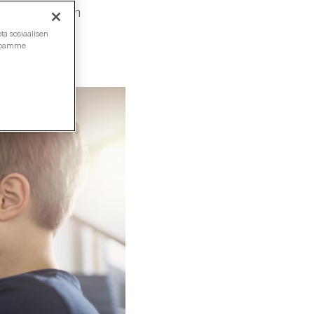
 että taloyhtiön
ta sosiaalisen
ustoamme