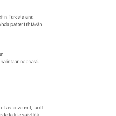
in. Tarkista aina
aihda patterit riittävän
un
hallintaan nopeasti.
a. Lastenvaunut, tuolit
isteita tule säilyttää