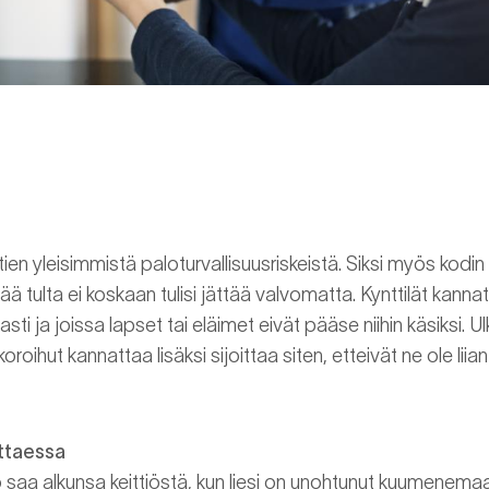
otien yleisimmistä paloturvallisuusriskeistä. Siksi myös kodi
ä tulta ei koskaan tulisi jättää valvomatta. Kynttilät kannat
vasti ja joissa lapset tai eläimet eivät pääse niihin käsiksi. U
oroihut kannattaa lisäksi sijoittaa siten, etteivät ne ole liia
ittaessa
saa alkunsa keittiöstä, kun liesi on unohtunut kuumenemaan 