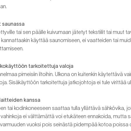
an.
t saunassa
yville tai sen päälle kuivumaan jätetyt tekstiilit tai muut t
aa kannattaakin käyttää saunomiseen, ei vaatteiden tai mui
vattamiseen.
lkokäyttöön tarkoitettuja valoja
nelmaa pimeisiin iltoihin. Ulkona on kuitenkin käytettävä va
oja. Sisäkäyttöön tarkoitettuja jatkojohtoja ei tule virittää ulk
laitteiden kanssa
een tai kodinkoneeseen saattaa tulla yllättävä sähkövika, j
a vahinkoja ei välttämättä voi etukäteen ennakoida, mutta s
a varmuuden vuoksi pois seinästä pidempää kotoa poissa o