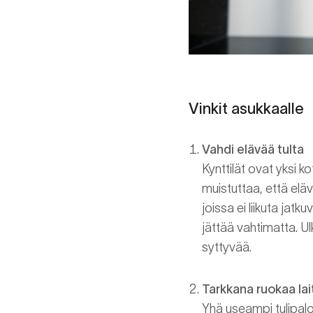
Vinkit asukkaalle
Vahdi elävää tulta
Kynttilät ovat yksi k
muistuttaa, että elävä
joissa ei liikuta jatku
jättää vahtimatta. Ulk
syttyvää.
Tarkkana ruokaa la
Yhä useampi tulipalo 