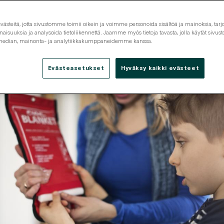
taa vinkit paloturvalliseen arkeen ja juhlaan sekä asukkaan
steitä, jotta sivustomme toimii oikein ja voimme personoida sisältöä ja mainoksia, tarjo
isuuksia ja analysoida tietoliikennettä. Jaamme myös tietoja tavasta, jolla käytät siv
 median, mainonta- ja analytiikkakumppaneidemme kanssa.
Evästeasetukset
Hyväksy kaikki evästeet