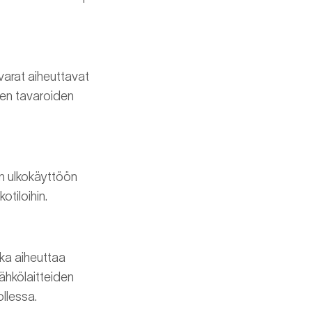
avarat aiheuttavat
den tavaroiden
in ulkokäyttöön
otiloihin.
oka aiheuttaa
ähkölaitteiden
llessa.