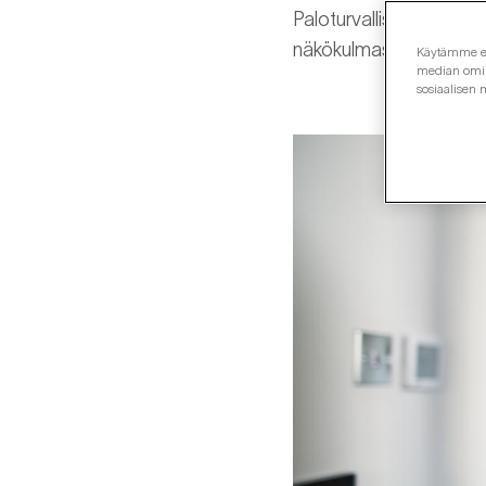
Paloturvallisuusopas an
näkökulmasta.
Käytämme evä
median omina
sosiaalisen