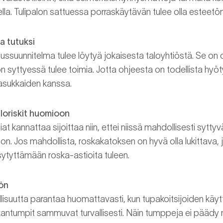
la. Tulipalon sattuessa porraskäytävän tulee olla esteetön
a tutuksi
ussuunnitelma tulee löytyä jokaisesta taloyhtiöstä. Se on o
on syttyessä tulee toimia. Jotta ohjeesta on todellista hyö
asukkaiden kanssa.
loriskit huomioon
at kannattaa sijoittaa niin, ettei niissä mahdollisesti sytty
on. Jos mahdollista, roskakatoksen on hyvä olla lukittava, 
ytyttämään roska-astioita tuleen.
ön
llisuutta parantaa huomattavasti, kun tupakoitsijoiden käy
akantumpit sammuvat turvallisesti. Näin tumppeja ei päädy 