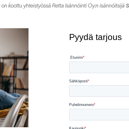
 on ḱoottu yhteistyössä Retta Isännöinti Oy:n isännöitsijä
S