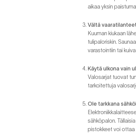
aikaa yksin paistuma
Vältä vaaratilantee
Kuuman kiukaan lähett
tulipaloriskin. Saun
varastointiin tai kui
Käytä ulkona vain u
Valosarjat tuovat tun
tarkoitettuja valosarj
Ole tarkkana sähkö
Elektroniikkalaittees
sähköpalon. Tällaisi
pistokkeet voi otta