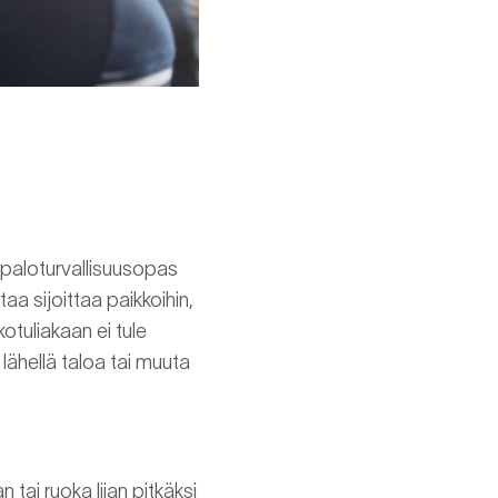
n paloturvallisuusopas
taa sijoittaa paikkoihin,
lkotuliakaan ei tule
n lähellä taloa tai muuta
tai ruoka liian pitkäksi