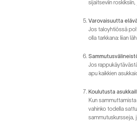
sijaitseviin roskiksi
Varovaisuutta elävä
Jos taloyhtiössä polt
olla tarkkana: liian l
Sammutusvälineistö 
Jos rappukäytävästä 
apu kaikkien asukkaid
Koulutusta asukkail
Kun sammuttamista ja
vahinko todella sattu
sammutuskursseja, jo