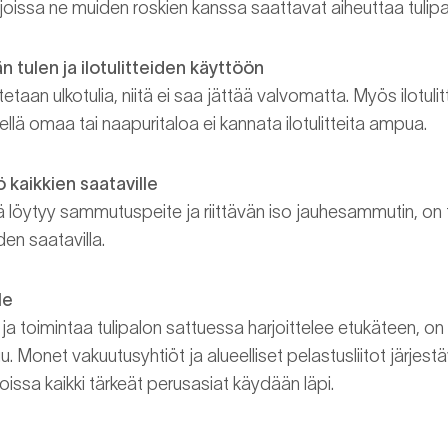
in, joissa ne muiden roskien kanssa saattavat aiheuttaa tulipa
n tulen ja ilotulitteiden käyttöön
etaan ulkotulia, niitä ei saa jättää valvomatta. Myös ilotul
ähellä omaa tai naapuritaloa ei kannata ilotulitteita ampua.
kaikkien saataville
löytyy sammutuspeite ja riittävän iso jauhesammutin, on 
en saatavilla.
le
 toimintaa tulipalon sattuessa harjoittelee etukäteen, o
u. Monet vakuutusyhtiöt ja alueelliset pelastusliitot järjestä
issa kaikki tärkeät perusasiat käydään läpi.