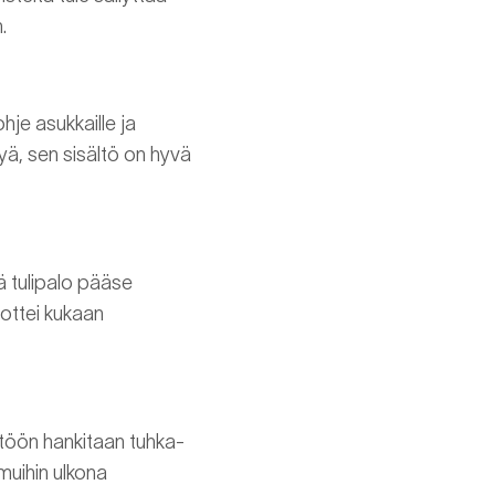
.
hje asukkaille ja
tyä, sen sisältö on hyvä
vä tulipalo pääse
jottei kukaan
ttöön hankitaan tuhka-
muihin ulkona