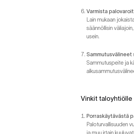
Varmista palovaroit
Lain mukaan jokaista
säännöllisin väliajoin
usein.
Sammutusvälineet s
Sammutuspeite ja kä
alkusammutusvälineet
Vinkit taloyhtiölle
Porraskäytävästä pa
Paloturvallisuuden vu
ja muu irtain kuuluvat