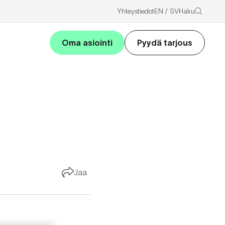
Haku
Yhteystiedot
EN
SV
Oma asiointi
Pyydä tarjous
Jaa