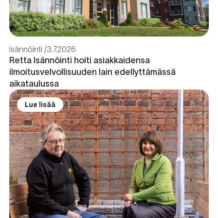
Isännöinti
3.7.2026
Retta Isännöinti hoiti asiakkaidensa
ilmoitusvelvollisuuden lain edellyttämässä
aikataulussa
Lue lisää