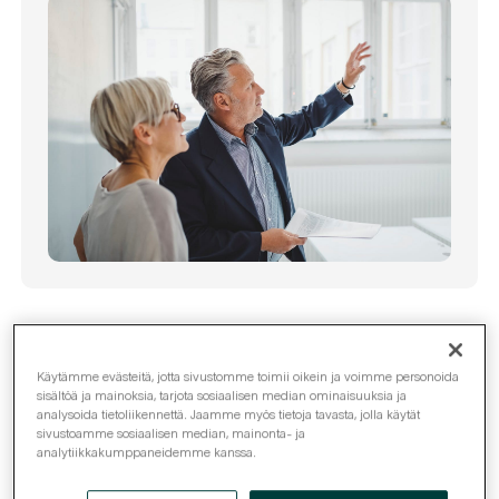
Isännöinti
14.3.2016
Jaa
Käytämme evästeitä, jotta sivustomme toimii oikein ja voimme personoida
sisältöä ja mainoksia, tarjota sosiaalisen median ominaisuuksia ja
analysoida tietoliikennettä. Jaamme myös tietoja tavasta, jolla käytät
sivustoamme sosiaalisen median, mainonta- ja
analytiikkakumppaneidemme kanssa.
Taloyhtiön hallituksen ja isännöitsijän keskeisenä
tehtävänä on kiinteistön kunnossapidosta