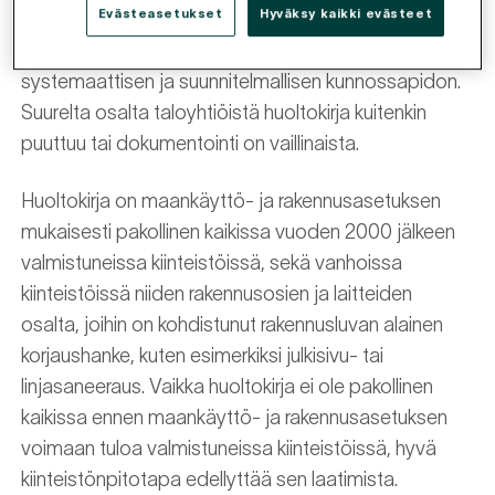
Evästeasetukset
Hyväksy kaikki evästeet
huolehtiminen sekä kiinteistön arvon säilyttäminen.
Taloyhtiön huoltokirja mahdollistaa taloyhtiön
systemaattisen ja suunnitelmallisen kunnossapidon.
Suurelta osalta taloyhtiöistä huoltokirja kuitenkin
puuttuu tai dokumentointi on vaillinaista.
Huoltokirja on maankäyttö- ja rakennusasetuksen
mukaisesti pakollinen kaikissa vuoden 2000 jälkeen
valmistuneissa kiinteistöissä, sekä vanhoissa
kiinteistöissä niiden rakennusosien ja laitteiden
osalta, joihin on kohdistunut rakennusluvan alainen
korjaushanke, kuten esimerkiksi julkisivu- tai
linjasaneeraus. Vaikka huoltokirja ei ole pakollinen
kaikissa ennen maankäyttö- ja rakennusasetuksen
voimaan tuloa valmistuneissa kiinteistöissä, hyvä
kiinteistönpitotapa edellyttää sen laatimista.