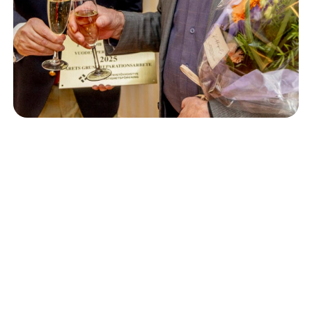
Isännöinti
10.6.2026
Porvoon korjausrakentamiskilpailun voitto meni
Kevätkumpuun