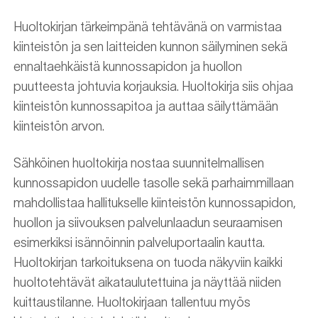
Huoltokirjan tärkeimpänä tehtävänä on varmistaa
kiinteistön ja sen laitteiden kunnon säilyminen sekä
ennaltaehkäistä kunnossapidon ja huollon
puutteesta johtuvia korjauksia. Huoltokirja siis ohjaa
kiinteistön kunnossapitoa ja auttaa säilyttämään
kiinteistön arvon.
Sähköinen huoltokirja nostaa suunnitelmallisen
kunnossapidon uudelle tasolle sekä parhaimmillaan
mahdollistaa hallitukselle kiinteistön kunnossapidon,
huollon ja siivouksen palvelunlaadun seuraamisen
esimerkiksi isännöinnin palveluportaalin kautta.
Huoltokirjan tarkoituksena on tuoda näkyviin kaikki
huoltotehtävät aikataulutettuina ja näyttää niiden
kuittaustilanne. Huoltokirjaan tallentuu myös