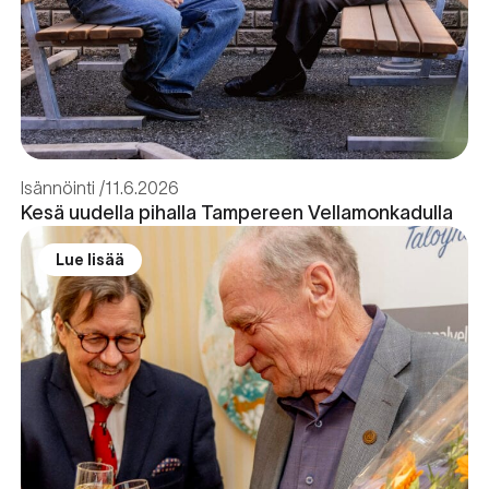
Isännöinti
11.6.2026
Kesä uudella pihalla Tampereen Vellamonkadulla
Lue lisää