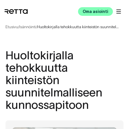
Oma asiointi
Etusivu
Isännöinti
Huoltokirjalla tehokkuutta kiinteistön suunnitelmalliseen kunnossapitoon
/
/
Huoltokirjalla
tehokkuutta
kiinteistön
suunnitelmalliseen
kunnossapitoon