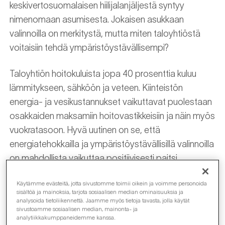
keskivertosuomalaisen hiilijalanjäljestä syntyy
nimenomaan asumisesta. Jokaisen asukkaan
valinnoilla on merkitystä, mutta miten taloyhtiöstä
voitaisiin tehdä ympäristöystävällisempi?
Taloyhtiön hoitokuluista jopa 40 prosenttia kuluu
lämmitykseen, sähköön ja veteen. Kiinteistön
energia- ja vesikustannukset vaikuttavat puolestaan
osakkaiden maksamiin hoitovastikkeisiin ja näin myös
vuokratasoon. Hyvä uutinen on se, että
energiatehokkailla ja ympäristöystävällisillä valinnoilla
on mahdollista vaikuttaa positiivisesti paitsi
taloyhtiön hiilijalanjälkeen myös säännöllisiin
Käytämme evästeitä, jotta sivustomme toimii oikein ja voimme personoida
kustannuksiin.
sisältöä ja mainoksia, tarjota sosiaalisen median ominaisuuksia ja
analysoida tietoliikennettä. Jaamme myös tietoja tavasta, jolla käytät
sivustoamme sosiaalisen median, mainonta- ja
analytiikkakumppaneidemme kanssa.
Ekologinen lämmitysmuoto tuo myös