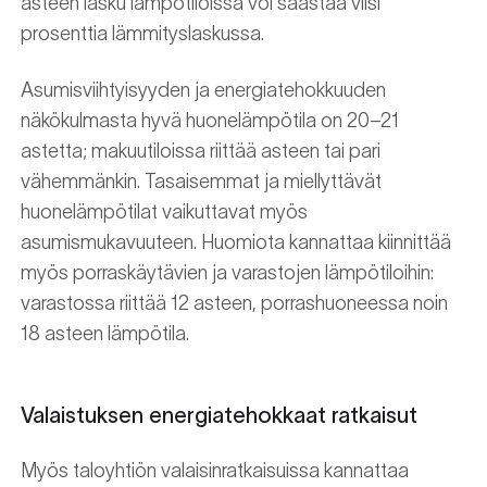
asteen lasku lämpötiloissa voi säästää viisi
prosenttia lämmityslaskussa.
Asumisviihtyisyyden ja energiatehokkuuden
näkökulmasta hyvä huonelämpötila on 20–21
astetta; makuutiloissa riittää asteen tai pari
vähemmänkin. Tasaisemmat ja miellyttävät
huonelämpötilat vaikuttavat myös
asumismukavuuteen. Huomiota kannattaa kiinnittää
myös porraskäytävien ja varastojen lämpötiloihin:
varastossa riittää 12 asteen, porrashuoneessa noin
18 asteen lämpötila.
Valaistuksen energiatehokkaat ratkaisut
Myös taloyhtiön valaisinratkaisuissa kannattaa