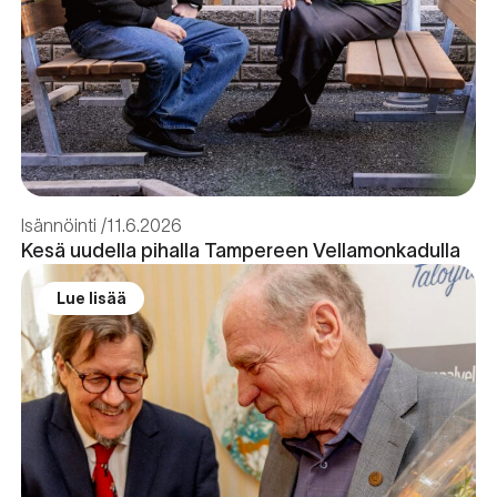
Isännöinti
11.6.2026
Kesä uudella pihalla Tampereen Vellamonkadulla
Lue lisää