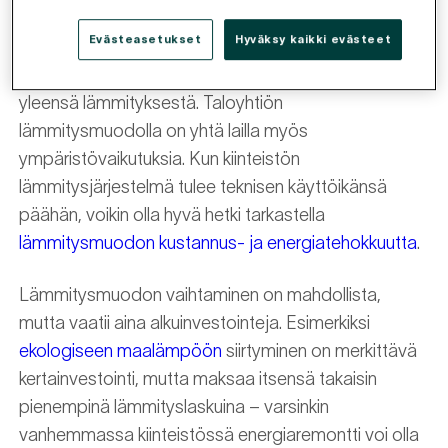
rahallisia säästöjä
Evästeasetukset
Hyväksy kaikki evästeet
Taloyhtiön suurin vuosittainen menoerä muodostuu
yleensä lämmityksestä. Taloyhtiön
lämmitysmuodolla on yhtä lailla myös
ympäristövaikutuksia. Kun kiinteistön
lämmitysjärjestelmä tulee teknisen käyttöikänsä
päähän, voikin olla hyvä hetki tarkastella
lämmitysmuodon kustannus- ja energiatehokkuutta
.
Lämmitysmuodon vaihtaminen on mahdollista,
mutta vaatii aina alkuinvestointeja. Esimerkiksi
ekologiseen maalämpöön
siirtyminen on merkittävä
kertainvestointi, mutta maksaa itsensä takaisin
pienempinä lämmityslaskuina – varsinkin
vanhemmassa kiinteistössä energiaremontti voi olla