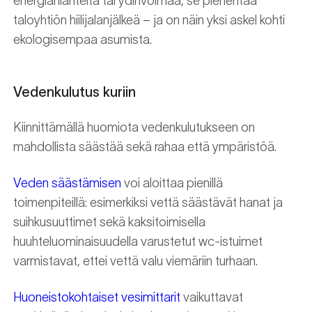
energianlähteitä tai ydinvoimaa, se pienentää
taloyhtiön hiilijalanjälkeä ­– ja on näin yksi askel kohti
ekologisempaa asumista.
Vedenkulutus kuriin
Kiinnittämällä huomiota vedenkulutukseen on
mahdollista säästää sekä rahaa että ympäristöä.
Veden säästämisen
voi aloittaa pienillä
toimenpiteillä: esimerkiksi vettä säästävät hanat ja
suihkusuuttimet sekä kaksitoimisella
huuhteluominaisuudella varustetut wc-istuimet
varmistavat, ettei vettä valu viemäriin turhaan.
Huoneistokohtaiset vesimittarit
vaikuttavat