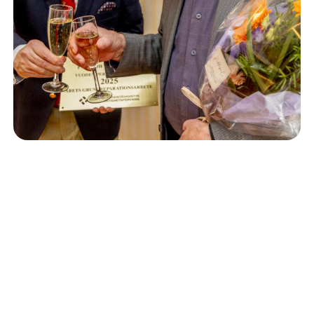
Isännöinti
10.6.2026
Porvoon korjausrakentamiskilpailun voitto meni
Kevätkumpuun