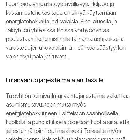
huomioida ympäristöystävällisyys. Helppo ja
kustannustehokas tapa on siirtyä käyttämään
energiatehokkaita led-valaisia. Piha-alueella ja
taloyhtiön yhteisissä tiloissa voi hyödyntää
puolestaan liiketunnistimilla tai hämäräohjauksella
varustettujen ulkovalaisimia – sähköä säästyy, kun
valot eivät pala jatkuvasti.
Ilmanvaihtojärjestelmä ajan tasalle
Taloyhtiön toimiva ilmanvaihtojärjestelmä vaikuttaa
asumismukavuuteen mutta myös
energiatehokkuuteen. Laitteiston säännöllisellä
huollolla ja puhdistuksella pidetään huolta siitä, että
järjestelmä toimii optimaalisesti. Toisaalta myös
tarkoituksenmukaiset käyttöajat varmistavat, että