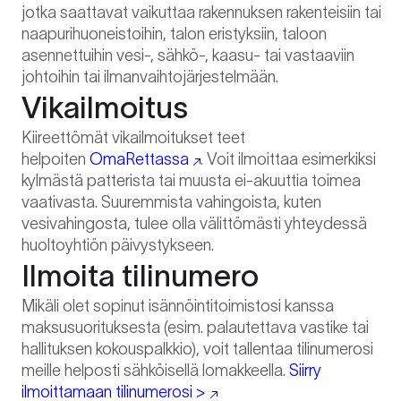
jotka saattavat vaikuttaa rakennuksen rakenteisiin tai
naapurihuoneistoihin, talon eristyksiin, taloon
asennettuihin vesi-, sähkö-, kaasu- tai vastaaviin
johtoihin tai ilmanvaihtojärjestelmään.
Vikailmoitus
Kiireettömät vikailmoitukset teet
helpoiten
OmaRettassa
. Voit ilmoittaa esimerkiksi
kylmästä patterista tai muusta ei-akuuttia toimea
vaativasta. Suuremmista vahingoista, kuten
vesivahingosta, tulee olla välittömästi yhteydessä
huoltoyhtiön päivystykseen.
Ilmoita tilinumero
Mikäli olet sopinut isännöintitoimistosi kanssa
maksusuorituksesta (esim. palautettava vastike tai
hallituksen kokouspalkkio), voit tallentaa tilinumerosi
meille helposti sähköisellä lomakkeella.
Siirry
ilmoittamaan tilinumerosi >