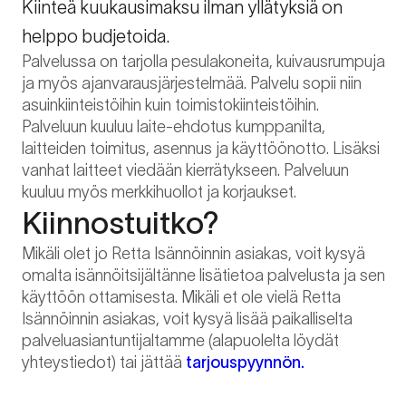
Kiinteä kuukausimaksu ilman yllätyksiä on
helppo budjetoida.
Palvelussa on tarjolla pesulakoneita, kuivausrumpuja
ja myös ajanvarausjärjestelmää. Palvelu sopii niin
asuinkiinteistöihin kuin toimistokiinteistöihin.
Palveluun kuuluu laite-ehdotus kumppanilta,
laitteiden toimitus, asennus ja käyttöönotto. Lisäksi
vanhat laitteet viedään kierrätykseen. Palveluun
kuuluu myös merkkihuollot ja korjaukset.
Kiinnostuitko?
Mikäli olet jo Retta Isännöinnin asiakas, voit kysyä
omalta isännöitsijältänne lisätietoa palvelusta ja sen
käyttöön ottamisesta. Mikäli et ole vielä Retta
Isännöinnin asiakas, voit kysyä lisää paikalliselta
palveluasiantuntijaltamme (alapuolelta löydät
yhteystiedot) tai jättää
tarjouspyynnön.