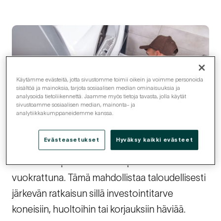
Käytämme evästeitä, jotta sivustomme toimii oikein ja voimme personoida
sisältöä ja mainoksia, tarjota sosiaalisen median ominaisuuksia ja
analysoida tietoliikennettä. Jaamme myös tietoja tavasta, jolla käytät
sivustoamme sosiaalisen median, mainonta- ja
analytiikkakumppaneidemme kanssa.
Evästeasetukset
Hyväksy kaikki evästeet
Pesulakonepalvelussa saat pesulakoneet
vuokrattuna. Tämä mahdollistaa taloudellisesti
järkevän ratkaisun sillä investointitarve
koneisiin, huoltoihin tai korjauksiin häviää.