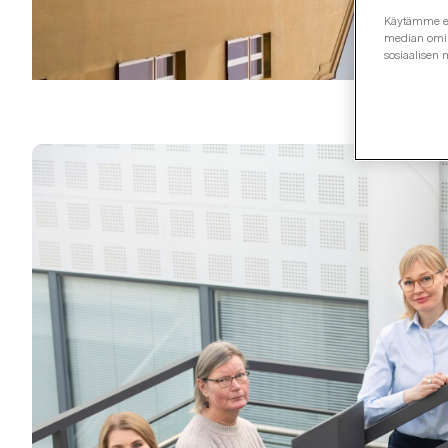
Käytämme evä
median omina
sosiaalisen