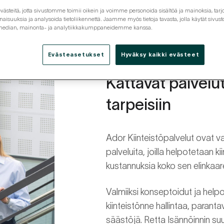
steitä, jotta sivustomme toimii oikein ja voimme personoida sisältöä ja mainoksia, tarjo
isuuksia ja analysoida tietoliikennettä. Jaamme myös tietoja tavasta, jolla käytät siv
 median, mainonta- ja analytiikkakumppaneidemme kanssa.
Evästeasetukset
Hyväksy kaikki evästeet
Kattavat palvelut
tarpeisiin
Ador Kiinteistöpalvelut ovat va
palveluita, joilla helpotetaan k
kustannuksia koko sen elinkaar
Valmiiksi konseptoidut ja help
kiinteistönne hallintaa, paranta
säästöjä. Retta Isännöinnin suur