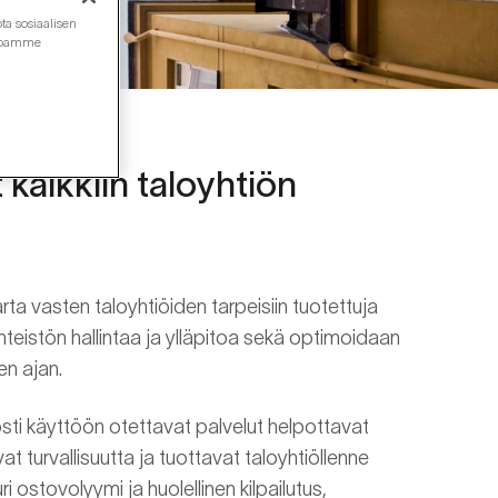
ta sosiaalisen
ustoamme
 kaikkiin taloyhtiön
rta vasten taloyhtiöiden tarpeisiin tuotettuja
iinteistön hallintaa ja ylläpitoa sekä optimoidaan
en ajan.
osti käyttöön otettavat palvelut helpottavat
vat turvallisuutta ja tuottavat taloyhtiöllenne
i ostovolyymi ja huolellinen kilpailutus,