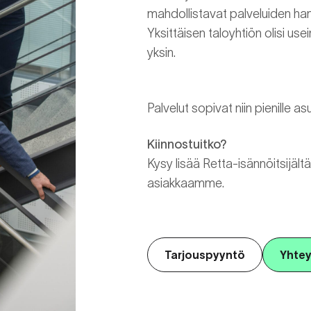
mahdollistavat palveluiden hank
Yksittäisen taloyhtiön olisi u
yksin.
Palvelut sopivat niin pienille asu
Kiinnostuitko?
Kysy lisää Retta-isännöitsijältäs
asiakkaamme.
Tarjouspyyntö
Yhtey