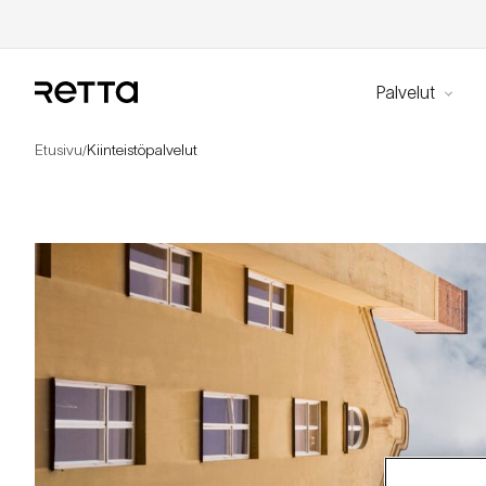
Palvelut
Etusivu
Kiinteistöpalvelut
/