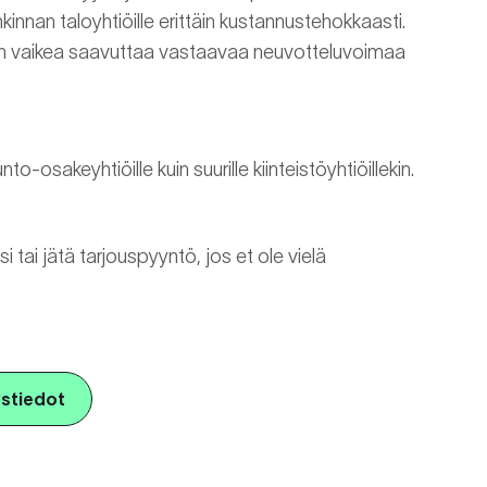
innan taloyhtiöille erittäin kustannustehokkaasti.
sein vaikea saavuttaa vastaavaa neuvotteluvoimaa
nto-osakeyhtiöille kuin suurille kiinteistöyhtiöillekin.
i tai jätä tarjouspyyntö, jos et ole vielä
stiedot