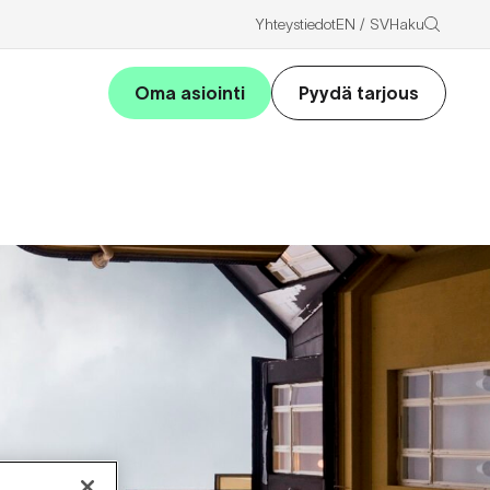
Haku
Yhteystiedot
EN
SV
Oma asiointi
Pyydä tarjous