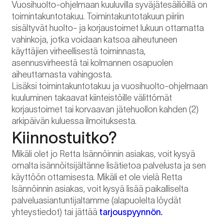
Vuosihuolto-ohjelmaan kuuluvilla syväjätesäiliöillä on
toimintakuntotakuu. Toimintakuntotakuun piiriin
sisältyvät huolto- ja korjaustoimet lukuun ottamatta
vahinkoja, jotka voidaan katsoa aiheutuneen
käyttäjien virheellisestä toiminnasta,
asennusvirheestä tai kolmannen osapuolen
aiheuttamasta vahingosta.
Lisäksi toimintakuntotakuu ja vuosihuolto-ohjelmaan
kuuluminen takaavat kiinteistöille välittömät
korjaustoimet tai korvaavan jätehuollon kahden (2)
arkipäivän kuluessa ilmoituksesta.
Kiinnostuitko?
Mikäli olet jo Retta Isännöinnin asiakas, voit kysyä
omalta isännöitsijältänne lisätietoa palvelusta ja sen
käyttöön ottamisesta. Mikäli et ole vielä Retta
Isännöinnin asiakas, voit kysyä lisää paikalliselta
palveluasiantuntijaltamme (alapuolelta löydät
yhteystiedot) tai jättää
tarjouspyynnön.