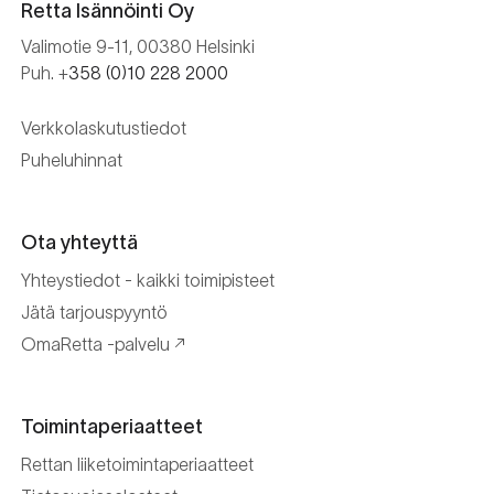
Retta Isännöinti Oy
Valimotie 9-11, 00380 Helsinki
Puh. +
358 (0)10 228 2000
Verkkolaskutustiedot
Puheluhinnat
Ota yhteyttä
Yhteystiedot - kaikki toimipisteet
Jätä tarjouspyyntö
OmaRetta -palvelu
Toimintaperiaatteet
Rettan liiketoimintaperiaatteet