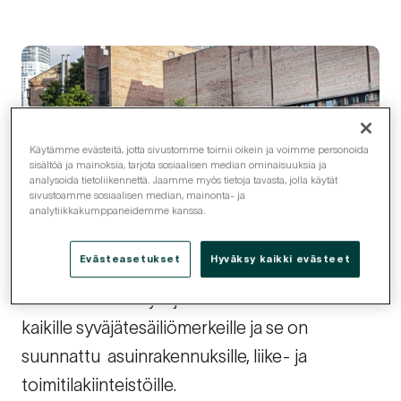
Käytämme evästeitä, jotta sivustomme toimii oikein ja voimme personoida
sisältöä ja mainoksia, tarjota sosiaalisen median ominaisuuksia ja
analysoida tietoliikennettä. Jaamme myös tietoja tavasta, jolla käytät
sivustoamme sosiaalisen median, mainonta- ja
analytiikkakumppaneidemme kanssa.
Evästeasetukset
Hyväksy kaikki evästeet
Palvelu sisältää syväjätesäiliöiden huollon
kaikille syväjätesäiliömerkeille ja se on
suunnattu asuinrakennuksille, liike- ja
toimitilakiinteistöille.