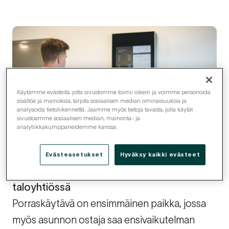
Käytämme evästeitä, jotta sivustomme toimii oikein ja voimme personoida
sisältöä ja mainoksia, tarjota sosiaalisen median ominaisuuksia ja
analysoida tietoliikennettä. Jaamme myös tietoja tavasta, jolla käytät
sivustoamme sosiaalisen median, mainonta- ja
analytiikkakumppaneidemme kanssa.
Evästeasetukset
Hyväksy kaikki evästeet
Vastuullinen ja tehokas viestintä
taloyhtiössä
Porraskäytävä on ensimmäinen paikka, jossa
myös asunnon ostaja saa ensivaikutelman