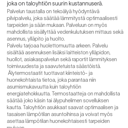
joka on taloyhtiön suurin kustannuserä.
Palvelun taustalla on tekoälyä hyödyntävä
pilvipalvelu, joka säätää lämmitystä optimaalisesti
tarpeiden ja sään mukaan. Palveluun on myös
mahdollista sisällyttää vedenkulutuksen mittaus sekä
asennus, ylläpito ja huolto.
Palvelu tarjoaa huolettomuutta arkeen. Palvelu
sisältää asennuksen lisäksi laitteiston ylläpidon,
huollot, asiakaspalvelun sekä raportit lämmityksen
toimivuudesta ja saavutetuista säästöistä.
Älytermostaatit tuottavat kiinteistö- ja
huonekohtaista tietoa, joka parantaa niin
asumismukavuutta kuin taloyhtiön
energiatehokkuutta. Termostaatteja on mahdollista
säätää joko käsin tai älypuhelimen sovelluksen
kautta. Taloyhtiön asukkaat saavat optimaalisen ja
tasaisen lämpötilan asuntoihinsa ja voivat myös
asettaa lämpötilan huonekohtaisesti tarpeiden