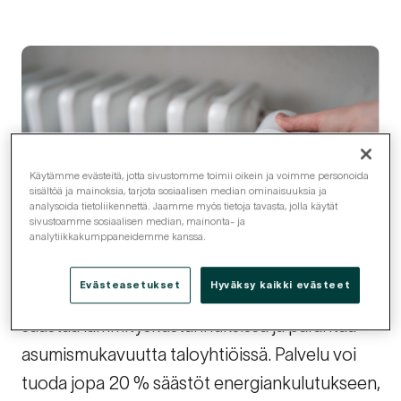
Käytämme evästeitä, jotta sivustomme toimii oikein ja voimme personoida
sisältöä ja mainoksia, tarjota sosiaalisen median ominaisuuksia ja
analysoida tietoliikennettä. Jaamme myös tietoja tavasta, jolla käytät
sivustoamme sosiaalisen median, mainonta- ja
analytiikkakumppaneidemme kanssa.
Evästeasetukset
Hyväksy kaikki evästeet
Älylämmityspalvelu tarjoaa tehokkaan tavan
säästää lämmityskustannuksissa ja parantaa
asumismukavuutta taloyhtiöissä. Palvelu voi
tuoda jopa 20 % säästöt energiankulutukseen,