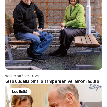
Isännöinti
11.6.2026
Kesä uudella pihalla Tampereen Vellamonkadulla
Lue lisää