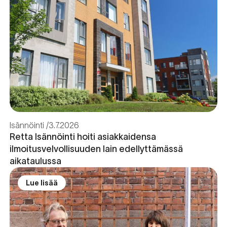
Isännöinti
3.7.2026
Retta Isännöinti hoiti asiakkaidensa
ilmoitusvelvollisuuden lain edellyttämässä
aikataulussa
Lue lisää