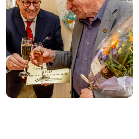
Isännöinti
10.6.2026
Porvoon korjausrakentamiskilpailun voitto meni
Kevätkumpuun