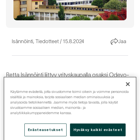
Isännöinti
,
Tiedotteet
15.8.2024
Jaa
Retta Isännöinti liittyy yrityskaupalla osaksi Odevo-
nimistä konsernia. Jatkamme myös yrityskaupan
jälkeen itsenäisenä toimijana Suomen markkinoilla ja
Käytämme evästeitä, jotta sivustomme toimii oikein ja voimme personoida
sisältöä ja mainoksia, tarjota sosiaalisen median ominaisuuksia ja
keskitymme tarjoamaan taloyhtiöille ensiluokkaisia
analysoida tietoliikennettä. Jaamme myös tietoja tavasta, jolla käytät
sivustoamme sosiaalisen median, mainonta- ja
isännöintipalveluita. Kaupalla ei ole vaikutusta
analytiikkakumppaneidemme kanssa.
asiakkaisiimme tai yhteistyöhömme taloyhtiöiden
kanssa.
Evästeasetukset
Hyväksy kaikki evästeet