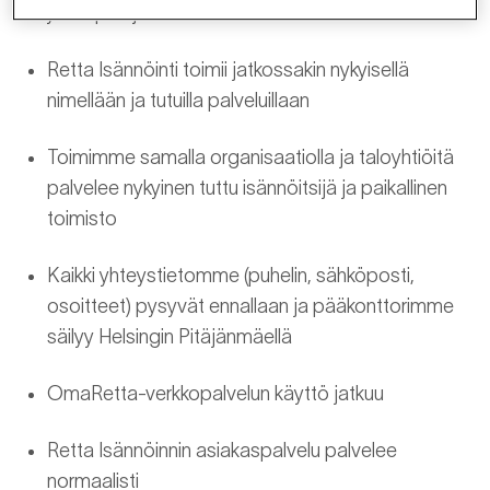
Yrityskaupan jälkeen
Retta Isännöinti toimii jatkossakin nykyisellä
nimellään ja tutuilla palveluillaan
Toimimme samalla organisaatiolla ja taloyhtiöitä
palvelee nykyinen tuttu isännöitsijä ja paikallinen
toimisto
Kaikki yhteystietomme (puhelin, sähköposti,
osoitteet) pysyvät ennallaan ja pääkonttorimme
säilyy Helsingin Pitäjänmäellä
OmaRetta-verkkopalvelun käyttö jatkuu
Retta Isännöinnin asiakaspalvelu palvelee
normaalisti