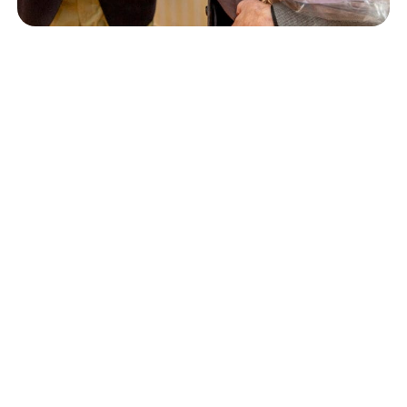
Isännöinti
10.6.2026
Porvoon korjausrakentamiskilpailun voitto meni
Kevätkumpuun
Retta Isännöinti Oy
Valimotie 9-11, 00380 Helsinki
Puh. +
358 (0)10 228 2000
Verkkolaskutustiedot