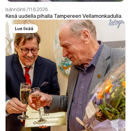
Isännöinti
11.6.2026
Kesä uudella pihalla Tampereen Vellamonkadulla
Lue lisää