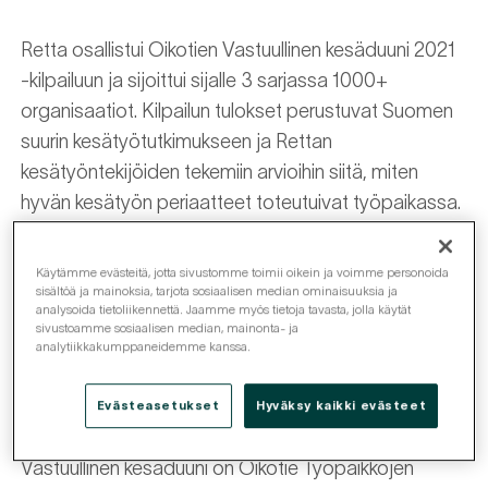
Retta osallistui Oikotien Vastuullinen kesäduuni 2021
-kilpailuun ja sijoittui sijalle 3 sarjassa 1000+
organisaatiot. Kilpailun tulokset perustuvat Suomen
suurin kesätyötutkimukseen ja Rettan
kesätyöntekijöiden tekemiin arvioihin siitä, miten
hyvän kesätyön periaatteet toteutuivat työpaikassa.
Retta Group saavutti kesätyökokemuksessa erittäin
Käytämme evästeitä, jotta sivustomme toimii oikein ja voimme personoida
hyvät arviot. Arvioitavat periaatteet olivat hyvä
sisältöä ja mainoksia, tarjota sosiaalisen median ominaisuuksia ja
analysoida tietoliikennettä. Jaamme myös tietoja tavasta, jolla käytät
työnhakijakokemus, työtehtävien mielekkyys,
sivustoamme sosiaalisen median, mainonta- ja
perehdytys ja ohjaaminen, oikeudenmukaisuus ja
analytiikkakumppaneidemme kanssa.
tasapuolisuus, kohtuullinen palkka sekä kirjallinen
Evästeasetukset
Hyväksy kaikki evästeet
työsopimus ja -todistus.
Vastuullinen kesäduuni on Oikotie Työpaikkojen